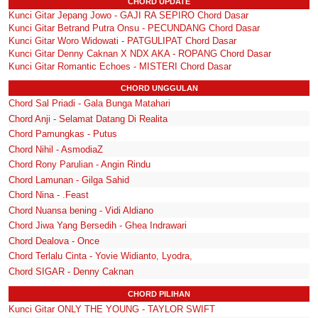
CHORD UPDATE
Kunci Gitar Jepang Jowo - GAJI RA SEPIRO Chord Dasar
Kunci Gitar Betrand Putra Onsu - PECUNDANG Chord Dasar
Kunci Gitar Woro Widowati - PATGULIPAT Chord Dasar
Kunci Gitar Denny Caknan X NDX AKA - ROPANG Chord Dasar
Kunci Gitar Romantic Echoes - MISTERI Chord Dasar
CHORD UNGGULAN
Chord Sal Priadi - Gala Bunga Matahari
Chord Anji - Selamat Datang Di Realita
Chord Pamungkas - Putus
Chord Nihil - AsmodiaZ
Chord Rony Parulian - Angin Rindu
Chord Lamunan - Gilga Sahid
Chord Nina - .Feast
Chord Nuansa bening - Vidi Aldiano
Chord Jiwa Yang Bersedih - Ghea Indrawari
Chord Dealova - Once
Chord Terlalu Cinta - Yovie Widianto, Lyodra,
Chord SIGAR - Denny Caknan
CHORD PILIHAN
Kunci Gitar ONLY THE YOUNG - TAYLOR SWIFT