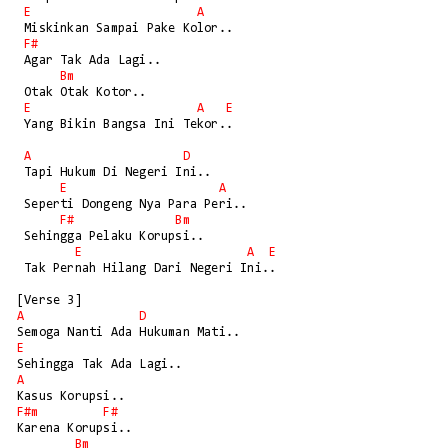
E
A
 Miskinkan Sampai Pake Kolor..

F#
 Agar Tak Ada Lagi..

Bm
 Otak Otak Kotor..

E
A
E
 Yang Bikin Bangsa Ini Tekor..

A
D
 Tapi Hukum Di Negeri Ini..

E
A
 Seperti Dongeng Nya Para Peri..

F#
Bm
 Sehingga Pelaku Korupsi..

E
A
E
 Tak Pernah Hilang Dari Negeri Ini..

A
D
E
A
F#m
F#
Karena Korupsi..

Bm