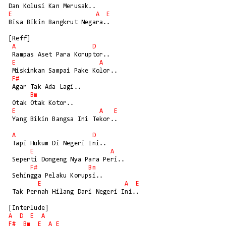
E
A
E
Bisa Bikin Bangkrut Negara..

[Reff]

A
D
 Rampas Aset Para Koruptor..

E
A
 Miskinkan Sampai Pake Kolor..

F#
 Agar Tak Ada Lagi..

Bm
 Otak Otak Kotor..

E
A
E
 Yang Bikin Bangsa Ini Tekor..

A
D
 Tapi Hukum Di Negeri Ini..

E
A
 Seperti Dongeng Nya Para Peri..

F#
Bm
 Sehingga Pelaku Korupsi..

E
A
E
 Tak Pernah Hilang Dari Negeri Ini..

A
D
E
A
F#
Bm
E
A
E