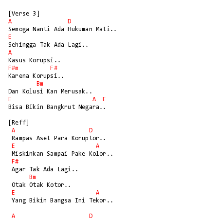
A
D
E
A
F#m
F#
Karena Korupsi..

Bm
E
A
E
Bisa Bikin Bangkrut Negara..

[Reff]

A
D
 Rampas Aset Para Koruptor..

E
A
 Miskinkan Sampai Pake Kolor..

F#
 Agar Tak Ada Lagi..

Bm
 Otak Otak Kotor..

E
A
 Yang Bikin Bangsa Ini Tekor..

A
D