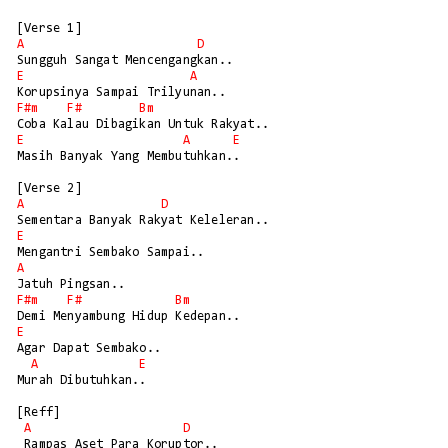
A
D
E
A
F#m
F#
Bm
E
A
E
Masih Banyak Yang Membutuhkan..

A
D
E
A
F#m
F#
Bm
E
Agar Dapat Sembako..

A
E
Murah Dibutuhkan..

[Reff]

A
D
 Rampas Aset Para Koruptor..
