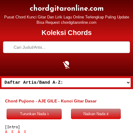
chordgitaronline.com
Pusat Chord Kunci Gitar Dan Lirik Lagu Online Terlengkap Paling Update
Bisa Request chordgitaronline.com
Koleksi Chords
Chord Pujiono - AJE GILE - Kunci Gitar Dasar
A
E
A
E