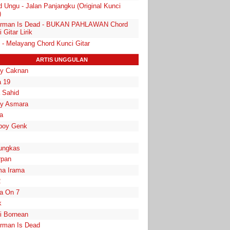
d Ungu - Jalan Panjangku (Original Kunci
)
rman Is Dead - BUKAN PAHLAWAN Chord
 Gitar Lirik
 - Melayang Chord Kunci Gitar
ARTIS UNGGULAN
y Caknan
 19
a Sahid
y Asmara
a
boy Genk
ungkas
rpan
a Irama
2
la On 7
k
i Bornean
rman Is Dead