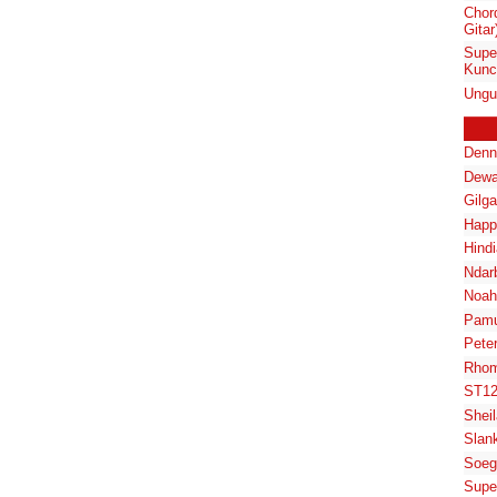
Chor
Gitar
Supe
Kunci
Ungu
Denn
Dewa
Gilg
Happ
Hindi
Ndar
Noah
Pam
Pete
Rhom
ST1
Shei
Slan
Soeg
Supe