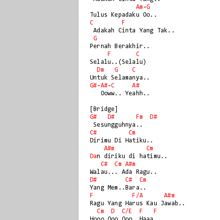
Am
-
G
C
F
 Adakah Cinta Yang Tak..

G
Pernah Berakhir..

F
C
Selalu..(Selalu)

Dm
G
C
G#
-
A#
-
C
A#
   Ooww.. Yeahh..

G#
D#
Fm
D#
C#
Cm
Dirimu Di Hatiku..

A#m
Cm
Da
n diriku di hatimu..

C#
Cm
A#m
D#
C#
Cm
F
F/
A
A#m
Ragu Yang Harus Kau Jawab..

Cm
D
C/
E
F
F
Hooo Ooo Ooo  Haaa..
