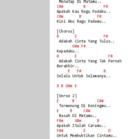
C#m
B
F#
C#m
B
F#
Kini Aku Ragu Padamu..

B
E
F#
 Adakah Cinta Yang Tulus..

G#m
F#
B
E
F#
 Adakah Cinta Yang Tak Pernah 

Berakhir..

E
F#
B
Selalu Untuk Selamanya..

D
B
D#m
E
E
B
C#m
E
B
C#m
F#m
G#m
B
F#m
E
D
Untuk Membuktikan Cintamu..
