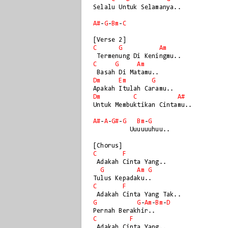
Selalu Untuk Selamanya..

A#
-
G
-
Bm
-
C
C
G
Am
C
G
Am
Dm
Em
G
Dm
C
A#
Untuk Membuktikan Cintamu..

A#
-
A
-
G#
-
G
Bm
-
G
          Uuuuuuhuu..

C
F
 Adakah Cinta Yang..

G
Am
G
C
F
G
G
-
Am
-
Bm
-
D
C
F
 Adakah Cinta Yang..
