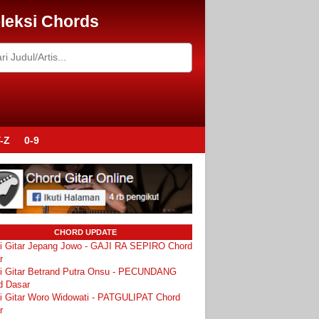
leksi Chords
-Z
0-9
CHORD UPDATE
i Gitar Jepang Jowo - GAJI RA SEPIRO Chord
r
i Gitar Betrand Putra Onsu - PECUNDANG
d Dasar
i Gitar Woro Widowati - PATGULIPAT Chord
r