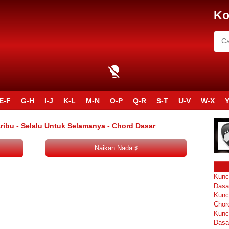
Ko
E-F
G-H
I-J
K-L
M-N
O-P
Q-R
S-T
U-V
W-X
Y
ribu - Selalu Untuk Selamanya - Chord Dasar
Kunc
Dasa
Kunc
Chor
Kunc
Dasa