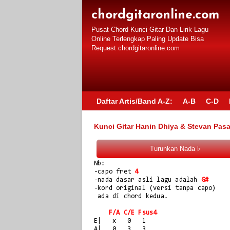
chordgitaronline.com
Pusat Chord Kunci Gitar Dan Lirik Lagu
Online Terlengkap Paling Update Bisa
Request chordgitaronline.com
Daftar Artis/Band A-Z:
A-B
C-D
Kunci Gitar Hanin Dhiya & Stevan Pasa
Nb:

-capo fret 
4
-nada dasar asli lagu adalah 
G#
-kord original (versi tanpa capo)

 ada di chord kedua.

F/A C/E Fsus4
E|   x   0   1

A|   0   3   3
