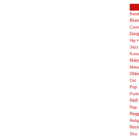
Bara
Blue
Coun
Dang
Hip 
Jazz
Kore
Mala
Meta
Oldi
Ost
Pop
Punk
R&B
Rap
Regg
Relig
Rock
Ska