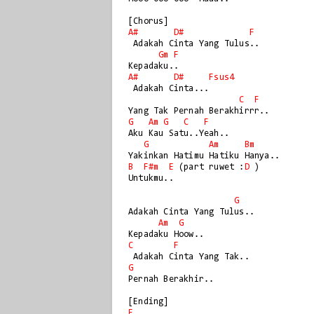
A#
D#
F
 Adakah Cinta Yang Tulus..

Gm
F
A#
D#
Fsus4
 Adakah Cinta...

C
F
G
Am
G
C
F
Aku Kau Satu..Yeah..

G
Am
Bm
B
F#m
E
 (part ruwet :
D
 )

Untukmu..

G
Adakah Cinta Yang Tulus..

Am
G
C
F
G
Pernah Berakhir..

F