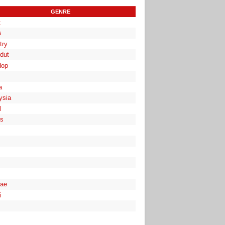
GENRE
t
s
try
dut
Hop
a
ysia
l
es
ae
i