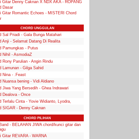
i Gitar Denny Caknan X NDX AKA - ROPANG
d Dasar
i Gitar Romantic Echoes - MISTERI Chord
r
CHORD UNGGULAN
 Sal Priadi - Gala Bunga Matahari
 Anji - Selamat Datang Di Realita
d Pamungkas - Putus
d Nihil - AsmodiaZ
d Rony Parulian - Angin Rindu
d Lamunan - Gilga Sahid
 Nina - .Feast
 Nuansa bening - Vidi Aldiano
d Jiwa Yang Bersedih - Ghea Indrawari
d Dealova - Once
 Terlalu Cinta - Yovie Widianto, Lyodra,
d SIGAR - Denny Caknan
CHORD PILIHAN
Band - BELAHAN JIWA chord/kunci gitar dan
lagu
i Gitar REVARA - WARNA