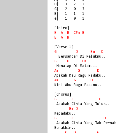
D|   3   2   3

G|   2   0   3

B|   1   1   1

e|   1   0   1

E
A
B
C#m
-
B
E
A
B
G
D
Em
D
G
D
Em
Am
G
D
Am
G
D
Kini Aku Ragu Padamu..

G
C
D
 Adakah Cinta Yang Tulus..

Em
-
D
-

G
C
D
 Adakah Cinta Yang Tak Pernah

Berakhir..

C
D
G