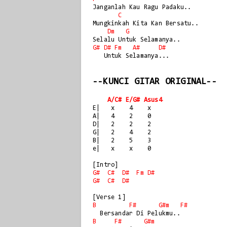
Janganlah Kau Ragu Padaku..

C
Mungkinkah Kita Kan Bersatu..

Dm
G
G#
D#
Fm
A#
D#
   Untuk Selamanya...

--KUNCI GITAR ORIGINAL--
A/C# E/G# Asus4
E|   x    4    x

A|   4    2    0

D|   2    2    2

G|   2    4    2

B|   2    5    3

e|   x    x    0

G#
C#
D#
Fm
D#
G#
C#
D#
B
F#
G#m
F#
B
F#
G#m