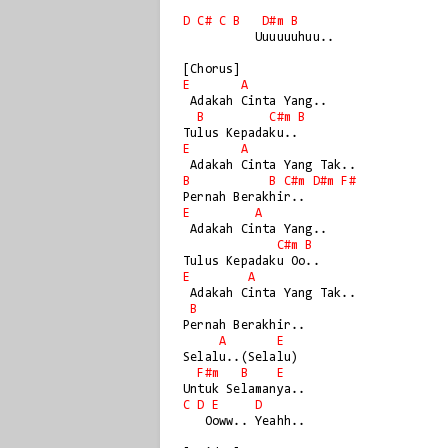
D
C#
C
B
D#m
B
          Uuuuuuhuu..

E
A
 Adakah Cinta Yang..

B
C#m
B
E
A
B
B
C#m
D#m
F#
E
A
 Adakah Cinta Yang..

C#m
B
E
A
 Adakah Cinta Yang Tak..

B
Pernah Berakhir..

A
E
Selalu..(Selalu)

F#m
B
E
C
D
E
D
   Ooww.. Yeahh..
