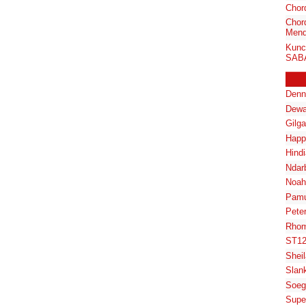
Chor
Chord
Mend
Kunc
SABA
Denn
Dewa
Gilg
Happ
Hindi
Ndar
Noah
Pam
Pete
Rhom
ST1
Shei
Slan
Soeg
Supe