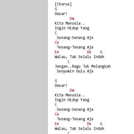
G
Dasar!

Dm
Kita Manusia..

C
Cm
Em
Dm
G
Walau, Tak Selalu Indah

C
Jangan..Ragu Tuk Melangkah

 Senyumin Dulu Aja

G
Dasar!

Dm
Kita Manusia..

C
Cm
Em
Dm
G
Walau, Tak Selalu Indah

C