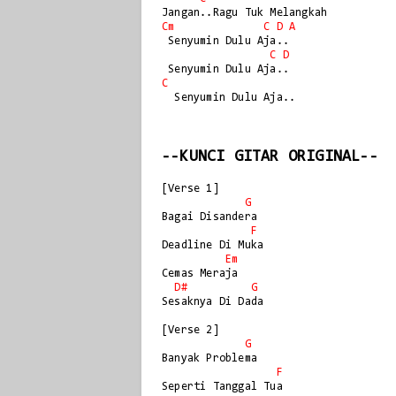
Cm
C
D
A
 Senyumin Dulu Aja..

C
D
C
  Senyumin Dulu Aja..

--KUNCI GITAR ORIGINAL--
[Verse 1]

G
Bagai Disandera

F
Deadline Di Muka

Em
Cemas Meraja

D#
G
Sesaknya Di Dada

[Verse 2]

G
Banyak Problema

F
Seperti Tanggal Tua
