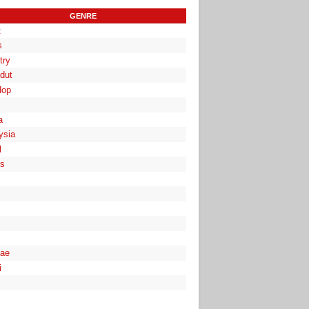
GENRE
t
s
try
dut
Hop
a
ysia
l
es
ae
i