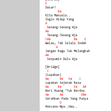
E
Dasar!

Bm
Kita Manusia..

A
Am
C#m
Bm
E
Walau, Tak Selalu Indah

A
Am
 Senyumin Dulu Aja

[Bridge]

C
Am
Bm
Em
C
Am
Bm
Em
A#
Gm
Am
D#m
Serahkan Pada Yang Punya

D
Rencana-Nya..Haa..
