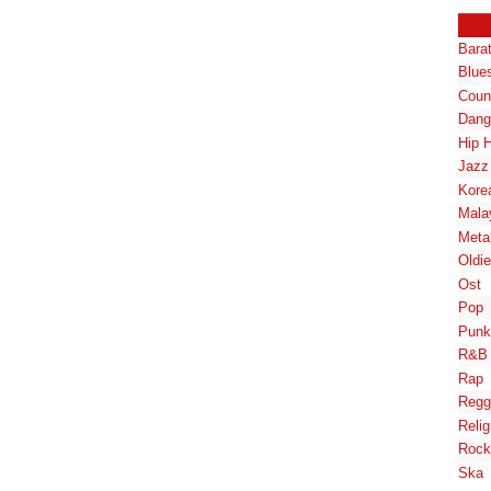
Bara
Blue
Coun
Dang
Hip 
Jazz
Kore
Mala
Meta
Oldi
Ost
Pop
Punk
R&B
Rap
Regg
Relig
Rock
Ska