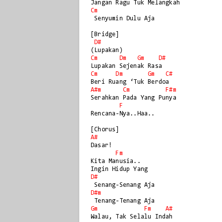
Cm
 Senyumin Dulu Aja

[Bridge]

D#
Cm
Dm
Gm
D#
Cm
Dm
Gm
C#
A#m
Cm
F#m
Serahkan Pada Yang Punya

F
Rencana-Nya..Haa..

A#
Dasar!

Fm
Kita Manusia..

D#
D#m
Gm
Fm
A#
Walau, Tak Selalu Indah
