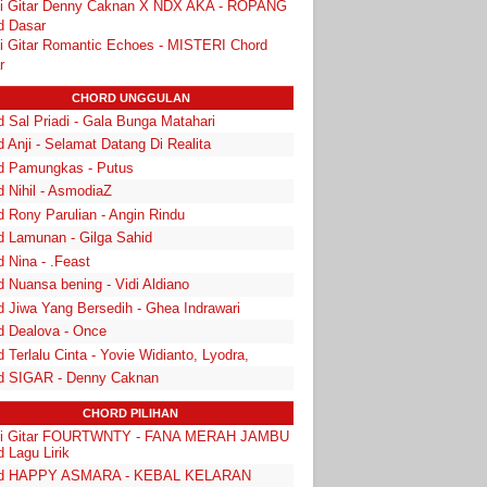
i Gitar Denny Caknan X NDX AKA - ROPANG
d Dasar
i Gitar Romantic Echoes - MISTERI Chord
r
CHORD UNGGULAN
 Sal Priadi - Gala Bunga Matahari
 Anji - Selamat Datang Di Realita
d Pamungkas - Putus
d Nihil - AsmodiaZ
d Rony Parulian - Angin Rindu
d Lamunan - Gilga Sahid
 Nina - .Feast
 Nuansa bening - Vidi Aldiano
d Jiwa Yang Bersedih - Ghea Indrawari
d Dealova - Once
 Terlalu Cinta - Yovie Widianto, Lyodra,
d SIGAR - Denny Caknan
CHORD PILIHAN
i Gitar FOURTWNTY - FANA MERAH JAMBU
 Lagu Lirik
rd HAPPY ASMARA - KEBAL KELARAN