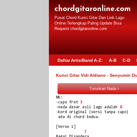
chordgitaronline.com
Pusat Chord Kunci Gitar Dan Lirik Lagu
Online Terlengkap Paling Update Bisa
Request chordgitaronline.com
Daftar Artis/Band A-Z:
A-B
C-D
Kunci Gitar Vidi Aldiano - Senyumin Du
Nb:

-capo fret 
3
-nada dasar asli lagu adalah 
G
-kord original (versi tanpa capo)

 ada di chord kedua.

[Verse 1]

E
Bagai Disandera
