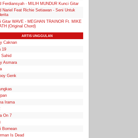
d Ferdiansyah - MILIH MUNDUR Kunci Gitar
 Nariel Feat Richie Setiawan - Seni Untuk
erita
i Gitar WAVE - MEGHAN TRAINOR Ft. MIKE
TH (Original Chord)
ARTIS UNGGULAN
y Caknan
 19
a Sahid
y Asmara
a
boy Genk
ungkas
rpan
a Irama
2
la On 7
k
i Bornean
rman Is Dead