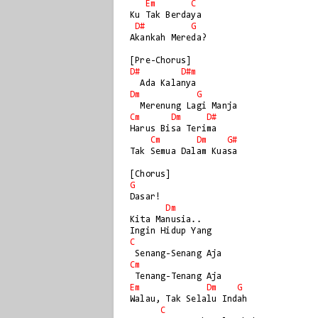
Em
C
Ku Tak Berdaya

D#
G
Akankah Mereda?

D#
D#m
Dm
G
Cm
Dm
D#
Harus Bisa Terima

Cm
Dm
G#
Tak Semua Dalam Kuasa

G
Dasar!

Dm
Kita Manusia..

C
Cm
Em
Dm
G
Walau, Tak Selalu Indah

C