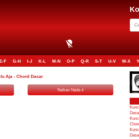
Ko
E-F
G-H
I-J
K-L
M-N
O-P
Q-R
S-T
U-V
W-X
Y
lu Aja - Chord Dasar
Kunc
Dasa
Kunc
Chor
Kunc
Dasa