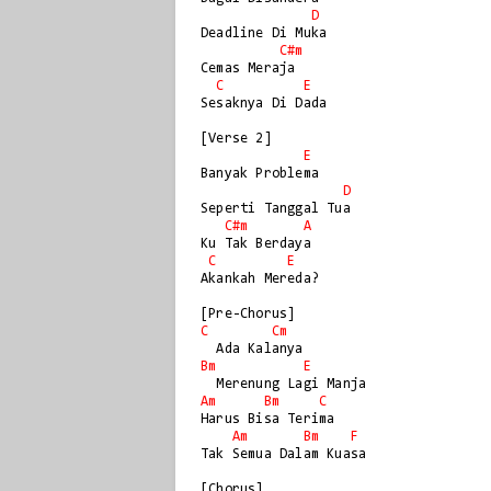
D
Deadline Di Muka

C#m
Cemas Meraja

C
E
Sesaknya Di Dada

[Verse 2]

E
Banyak Problema

D
Seperti Tanggal Tua

C#m
A
Ku Tak Berdaya

C
E
Akankah Mereda?

C
Cm
Bm
E
Am
Bm
C
Harus Bisa Terima

Am
Bm
F
Tak Semua Dalam Kuasa
