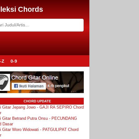
leksi Chords
-Z
0-9
CHORD UPDATE
i Gitar Jepang Jowo - GAJI RA SEPIRO Chord
r
i Gitar Betrand Putra Onsu - PECUNDANG
d Dasar
i Gitar Woro Widowati - PATGULIPAT Chord
r