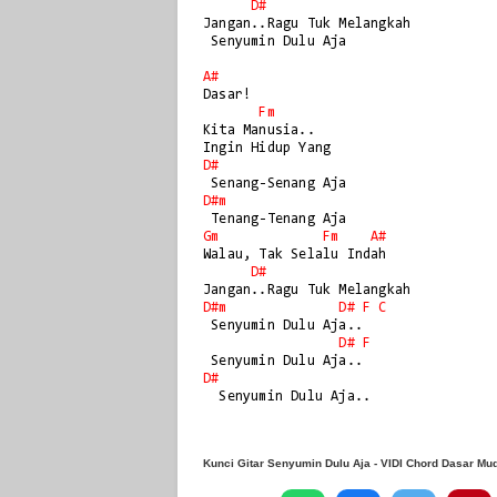
D#
Jangan..Ragu Tuk Melangkah

 Senyumin Dulu Aja

A#
Dasar!

Fm
Kita Manusia..

D#
D#m
Gm
Fm
A#
Walau, Tak Selalu Indah

D#
D#m
D#
F
C
 Senyumin Dulu Aja..

D#
F
D#
  Senyumin Dulu Aja..

Kunci Gitar Senyumin Dulu Aja - VIDI Chord Dasar Mu