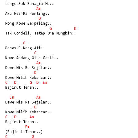
Lungo Sak Bahagia Mu..

Am
Aku Wes Ra Penting..

D
Wong Kowe Berpaling..

G
D
Tak Gondeli, Tetep Ora Mungkin..

G
Panas E Neng Ati..

C
Kowe Andang Oleh Ganti..

Am
Dewe Wis Ra Sejalan..

D
C
D
G
D
Em
Bajirut Tenan..

Em
Am
Dewe Wis Ra Sejalan..

D
C
D
Am
Bajirut Tenan..

Em
C
G