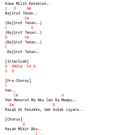
C
D
Am
Bajirut Tenan..

Em
C
G
D
Em
C
 Bajirut Tenan..

D
D#dim
Em
A
D
D
C
Yen..

Cm
G
Yen Menurut Mu Aku Cen Ra Mampu..

Am
D
Rasah Di Pesakke, Gek Golek Liyane..

[Chorus]

G
Rasah Mikir Aku..

C