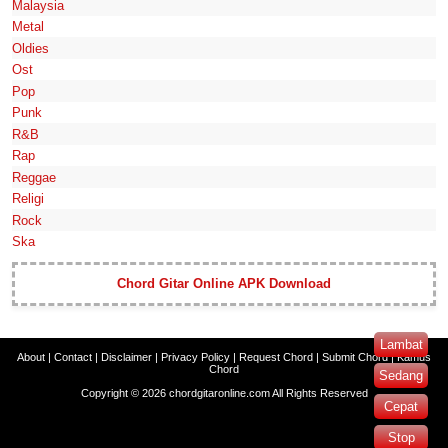
Malaysia
Metal
Oldies
Ost
Pop
Punk
R&B
Rap
Reggae
Religi
Rock
Ska
Chord Gitar Online APK Download
Lambat
About
|
Contact
|
Disclaimer
|
Privacy Policy
|
Request Chord
|
Submit Chord
|
Kamus
Chord
Sedang
Copyright ©
2026
chordgitaronline.com
All Rights Reserved
Cepat
Stop