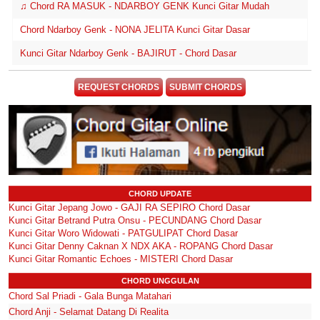
♫ Chord RA MASUK - NDARBOY GENK Kunci Gitar Mudah
Chord Ndarboy Genk - NONA JELITA Kunci Gitar Dasar
Kunci Gitar Ndarboy Genk - BAJIRUT - Chord Dasar
REQUEST CHORDS
SUBMIT CHORDS
CHORD UPDATE
Kunci Gitar Jepang Jowo - GAJI RA SEPIRO Chord Dasar
Kunci Gitar Betrand Putra Onsu - PECUNDANG Chord Dasar
Kunci Gitar Woro Widowati - PATGULIPAT Chord Dasar
Kunci Gitar Denny Caknan X NDX AKA - ROPANG Chord Dasar
Kunci Gitar Romantic Echoes - MISTERI Chord Dasar
CHORD UNGGULAN
Chord Sal Priadi - Gala Bunga Matahari
Chord Anji - Selamat Datang Di Realita