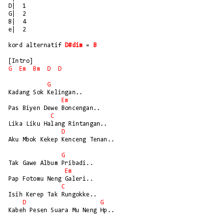
D|  1

G|  2

B|  4

e|  2

kord alternatif 
D#dim
 = 
B
G
Em
Bm
D
D
G
Kadang Sok Kelingan..

Em
Pas Biyen Dewe Boncengan..

C
Lika Liku Halang Rintangan..

D
Aku Mbok Kekep Kenceng Tenan..

G
Tak Gawe Album Pribadi..

Em
Pap Fotomu Neng Galeri..

C
Isih Kerep Tak Rungokke..

D
G
Kabeh Pesen Suara Mu Neng Hp..
