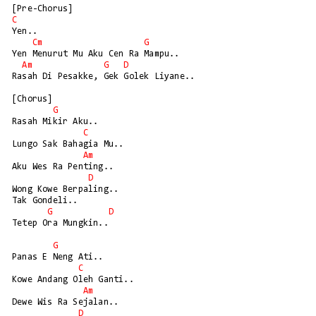
C
Yen..

Cm
G
Yen Menurut Mu Aku Cen Ra Mampu..

Am
G
D
Rasah Di Pesakke, Gek Golek Liyane..

[Chorus]

G
Rasah Mikir Aku..

C
Lungo Sak Bahagia Mu..

Am
Aku Wes Ra Penting..

D
Wong Kowe Berpaling..

Tak Gondeli..

G
D
Tetep Ora Mungkin..

G
Panas E Neng Ati..

C
Kowe Andang Oleh Ganti..

Am
Dewe Wis Ra Sejalan..

D