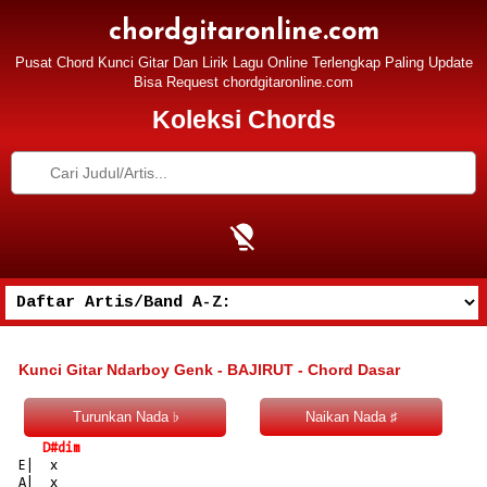
chordgitaronline.com
Pusat Chord Kunci Gitar Dan Lirik Lagu Online Terlengkap Paling Update
Bisa Request chordgitaronline.com
Koleksi Chords
Kunci Gitar Ndarboy Genk - BAJIRUT - Chord Dasar
D#dim
E|  x

A|  x
