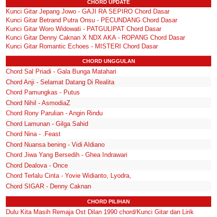
CHORD UPDATE
Kunci Gitar Jepang Jowo - GAJI RA SEPIRO Chord Dasar
Kunci Gitar Betrand Putra Onsu - PECUNDANG Chord Dasar
Kunci Gitar Woro Widowati - PATGULIPAT Chord Dasar
Kunci Gitar Denny Caknan X NDX AKA - ROPANG Chord Dasar
Kunci Gitar Romantic Echoes - MISTERI Chord Dasar
CHORD UNGGULAN
Chord Sal Priadi - Gala Bunga Matahari
Chord Anji - Selamat Datang Di Realita
Chord Pamungkas - Putus
Chord Nihil - AsmodiaZ
Chord Rony Parulian - Angin Rindu
Chord Lamunan - Gilga Sahid
Chord Nina - .Feast
Chord Nuansa bening - Vidi Aldiano
Chord Jiwa Yang Bersedih - Ghea Indrawari
Chord Dealova - Once
Chord Terlalu Cinta - Yovie Widianto, Lyodra,
Chord SIGAR - Denny Caknan
CHORD PILIHAN
Dulu Kita Masih Remaja Ost Dilan 1990 chord/Kunci Gitar dan Lirik