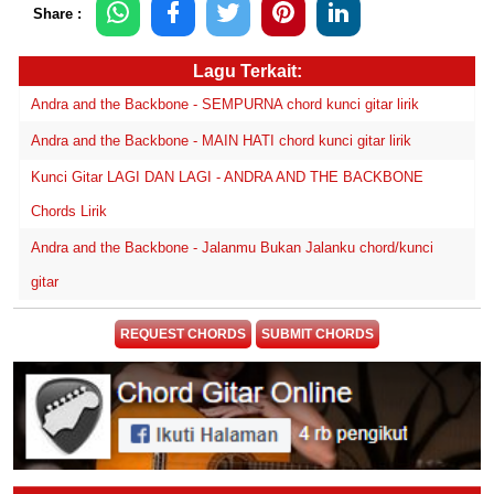
Share :
Lagu Terkait:
Andra and the Backbone - SEMPURNA chord kunci gitar lirik
Andra and the Backbone - MAIN HATI chord kunci gitar lirik
Kunci Gitar LAGI DAN LAGI - ANDRA AND THE BACKBONE
Chords Lirik
Andra and the Backbone - Jalanmu Bukan Jalanku chord/kunci
gitar
REQUEST CHORDS
SUBMIT CHORDS