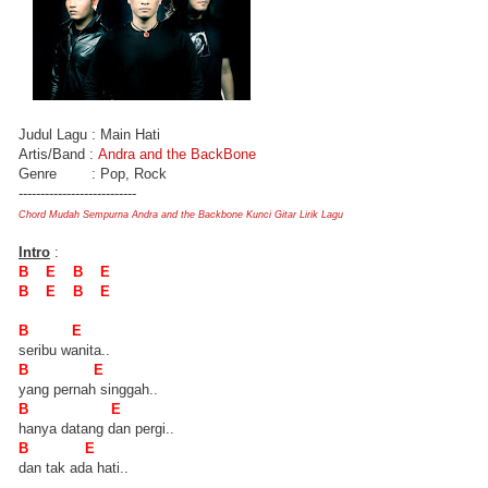
Judul Lagu : Main Hati
Artis/Band :
Andra and the BackBone
Genre : Pop, Rock
---------------------------
Chord Mudah Sempurna Andra and the Backbone Kunci Gitar Lirik Lagu
Intro
:
B E B E
B E B E
B E
seribu wanita..
B E
yang pernah singgah..
B E
hanya datang dan pergi..
B E
dan tak ada hati..