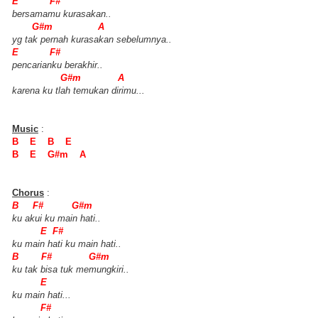
E F#
bersamamu kurasakan..
G#m A
yg tak pernah kurasakan sebelumnya..
E F#
pencarianku berakhir..
G#m A
karena ku tlah temukan dirimu...
Music
:
B E B E
B E G#m A
Chorus
:
B F# G#m
ku akui ku main hati..
E F#
ku main hati ku main hati..
B F# G#m
ku tak bisa tuk memungkiri..
E
ku main hati...
F#