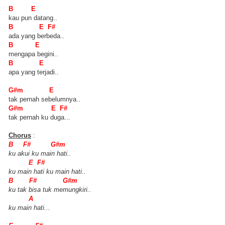
B E
kau pun datang..
B E F#
ada yang berbeda..
B E
mengapa begini..
B E
apa yang terjadi..
G#m E
tak pernah sebelumnya..
G#m E F#
tak pernah ku duga...
Chorus
:
B F# G#m
ku akui ku main hati..
E F#
ku main hati ku main hati..
B F# G#m
ku tak bisa tuk memungkiri..
A
ku main hati...