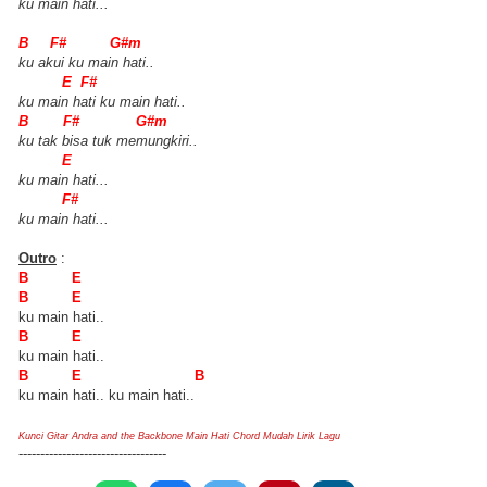
ku main hati...
B F# G#m
ku akui ku main hati..
E F#
ku main hati ku main hati..
B F# G#m
ku tak bisa tuk memungkiri..
E
ku main hati...
F#
ku main hati...
Outro
:
B E
B E
ku main hati..
B E
ku main hati..
B E B
ku main hati.. ku main hati..
Kunci Gitar Andra and the Backbone Main Hati Chord Mudah Lirik Lagu
----------------------------------