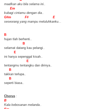
maafkan aku bila selama ini..
Em
kubagi cintamu dengan dia..
G#m F# E
seseorang yang mampu meluluhkanku...
B
hujan tlah berhenti..
B
selamat datang kau pelangi..
E
ini hanya sepenggal kisah..
E
tentangmu tentangku dan dirinya..
B
takkan terlupa..
B
seperti biasa..
Chorus
:
B
Kala kebosanan melanda..