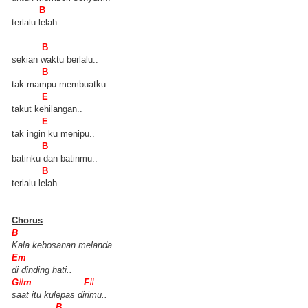
B
terlalu lelah..
B
sekian waktu berlalu..
B
tak mampu membuatku..
E
takut kehilangan..
E
tak ingin ku menipu..
B
batinku dan batinmu..
B
terlalu lelah...
Chorus
:
B
Kala kebosanan melanda..
Em
di dinding hati..
G#m F#
saat itu kulepas dirimu..
B