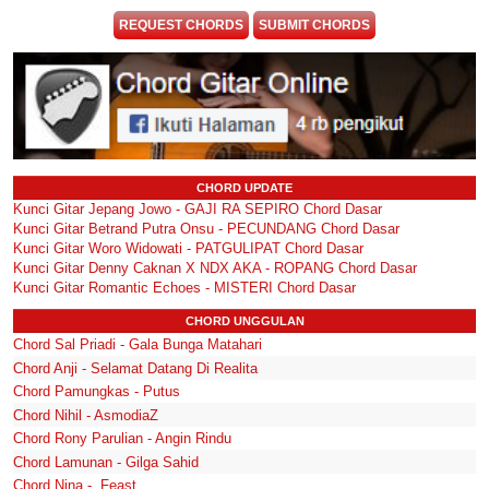
REQUEST CHORDS
SUBMIT CHORDS
CHORD UPDATE
Kunci Gitar Jepang Jowo - GAJI RA SEPIRO Chord Dasar
Kunci Gitar Betrand Putra Onsu - PECUNDANG Chord Dasar
Kunci Gitar Woro Widowati - PATGULIPAT Chord Dasar
Kunci Gitar Denny Caknan X NDX AKA - ROPANG Chord Dasar
Kunci Gitar Romantic Echoes - MISTERI Chord Dasar
CHORD UNGGULAN
Chord Sal Priadi - Gala Bunga Matahari
Chord Anji - Selamat Datang Di Realita
Chord Pamungkas - Putus
Chord Nihil - AsmodiaZ
Chord Rony Parulian - Angin Rindu
Chord Lamunan - Gilga Sahid
Chord Nina - .Feast