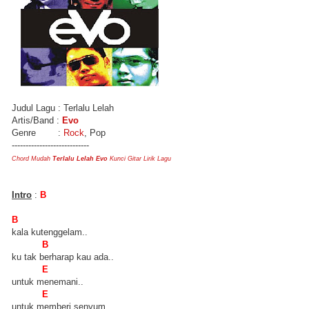
Judul Lagu : Terlalu Lelah
Artis/Band :
Evo
Genre :
Rock
, Pop
----------------------------
Chord Mudah
Terlalu Lelah Evo
Kunci Gitar Lirik Lagu
Intro
:
B
B
kala kutenggelam..
B
ku tak berharap kau ada..
E
untuk menemani..
E
untuk memberi senyum..