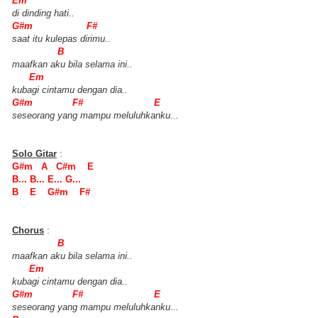
Em
di dinding hati..
G#m F#
saat itu kulepas dirimu..
B
maafkan aku bila selama ini..
Em
kubagi cintamu dengan dia..
G#m F# E
seseorang yang mampu meluluhkanku...
Solo Gitar
:
G#m A C#m E
B... B... E... G...
B E G#m F#
Chorus
:
B
maafkan aku bila selama ini..
Em
kubagi cintamu dengan dia..
G#m F# E
seseorang yang mampu meluluhkanku...