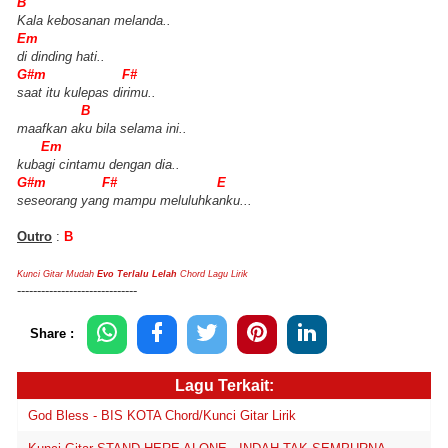
B
Kala kebosanan melanda..
Em
di dinding hati..
G#m F#
saat itu kulepas dirimu..
B
maafkan aku bila selama ini..
Em
kubagi cintamu dengan dia..
G#m F# E
seseorang yang mampu meluluhkanku...
Outro
:
B
Kunci Gitar Mudah
Evo Terlalu Lelah
Chord Lagu Lirik
------------------------------
Share :
Lagu Terkait:
God Bless - BIS KOTA Chord/Kunci Gitar Lirik