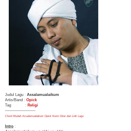
Judul Lagu :
Assalamualaikum
Artis/Band :
Opick
Tag :
Religi
--------------------------
Chord Mudah Assalamualaikum Opick Kunci Gitar dan Lirik Lagu
Intro
: