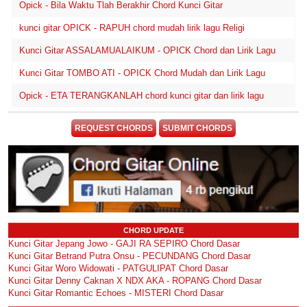
Opick - Bila Waktu Tlah Berakhir Chord Kunci Gitar
kunci gitar OPICK - RAPUH chord mudah lirik lagu Religi
Kunci Gitar ASSALAMUALAIKUM - OPICK Chord dan Lirik Lagu
Kunci Gitar TOMBO ATI - OPICK Chord Mudah dan Lirik Lagu
Opick - ETA TERANGKANLAH chord kunci gitar dan lirik lagu
REQUEST CHORDS
SUBMIT CHORDS
CHORD UPDATE
Kunci Gitar Jepang Jowo - GAJI RA SEPIRO Chord Dasar
Kunci Gitar Betrand Putra Onsu - PECUNDANG Chord Dasar
Kunci Gitar Woro Widowati - PATGULIPAT Chord Dasar
Kunci Gitar Denny Caknan X NDX AKA - ROPANG Chord Dasar
Kunci Gitar Romantic Echoes - MISTERI Chord Dasar