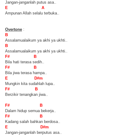
Jangan-janganlah putus asa..
E A
Ampunan Allah selalu terbuka..
Overtone
:
B
Assalamualaikum ya akhi ya ukhti..
B
Assalamualaikum ya akhi ya ukhti..
F# B
Bila hati terasa sedih..
F# B
Bila jiwa terasa hampa..
E D#m
Mungkin kita sudahlah lupa..
F# B
Berzikir tenangkan jiwa..
F# B
Dalam hidup semua bekerja..
F# B
Kadang salah bahkan berdosa..
E D#m
Jangan-janganlah berputus asa..