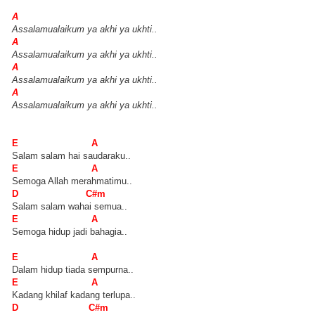
A
Assalamualaikum ya akhi ya ukhti..
A
Assalamualaikum ya akhi ya ukhti..
A
Assalamualaikum ya akhi ya ukhti..
A
Assalamualaikum ya akhi ya ukhti..
E A
Salam salam hai saudaraku..
E A
Semoga Allah merahmatimu..
D C#m
Salam salam wahai semua..
E A
Semoga hidup jadi bahagia..
E A
Dalam hidup tiada sempurna..
E A
Kadang khilaf kadang terlupa..
D C#m