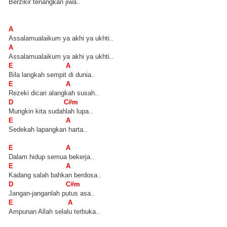
Berzikir tenangkan jiwa..
A
Assalamualaikum ya akhi ya ukhti..
A
Assalamualaikum ya akhi ya ukhti..
E A
Bila langkah sempit di dunia..
E A
Rezeki dicari alangkah susah..
D C#m
Mungkin kita sudahlah lupa..
E A
Sedekah lapangkan harta..
E A
Dalam hidup semua bekerja..
E A
Kadang salah bahkan berdosa..
D C#m
Jangan-janganlah putus asa..
E A
Ampunan Allah selalu terbuka..