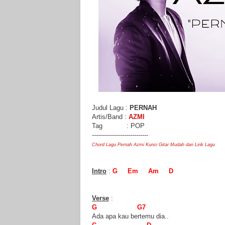
Judul Lagu :
PERNAH
Artis/Band :
AZMI
Tag : POP
----------------------------
Chord Lagu Pernah Azmi Kunci Gitar Mudah dan Lirik Lagu
Intro
:
G Em Am D
Verse
:
G G7
Ada apa kau bertemu dia..