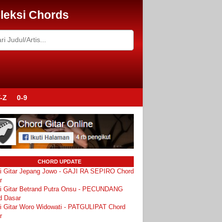
leksi Chords
-Z
0-9
CHORD UPDATE
i Gitar Jepang Jowo - GAJI RA SEPIRO Chord
r
i Gitar Betrand Putra Onsu - PECUNDANG
d Dasar
i Gitar Woro Widowati - PATGULIPAT Chord
r