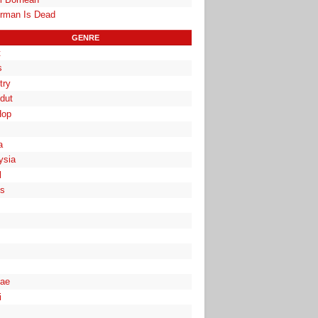
rman Is Dead
GENRE
t
s
try
dut
Hop
a
ysia
l
es
ae
i