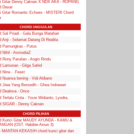
i Gitar Denny Caknan X NDX AKA - ROPANG
d Dasar
i Gitar Romantic Echoes - MISTERI Chord
r
CHORD UNGGULAN
 Sal Priadi - Gala Bunga Matahari
 Anji - Selamat Datang Di Realita
d Pamungkas - Putus
d Nihil - AsmodiaZ
d Rony Parulian - Angin Rindu
d Lamunan - Gilga Sahid
 Nina - .Feast
 Nuansa bening - Vidi Aldiano
d Jiwa Yang Bersedih - Ghea Indrawari
d Dealova - Once
 Terlalu Cinta - Yovie Widianto, Lyodra,
d SIGAR - Denny Caknan
CHORD PILIHAN
d Kunci Gitar MAUDY AYUNDA - KAMU &
NGAN (OST. Habibie Ainun 3)
 - MANTAN KEKASIH chord kunci gitar dan