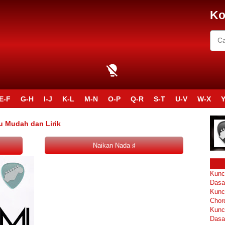
Ko
E-F
G-H
I-J
K-L
M-N
O-P
Q-R
S-T
U-V
W-X
Y
u Mudah dan Lirik
Kunc
Dasa
Kunc
Chor
Kunc
Dasa