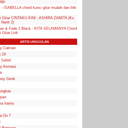
lagu
 - ISABELLA chord kunci gitar mudah dan lirik
i Gitar CINTAKU KINI - ASHIRA ZAMITA (Ku
 Nanti 2)
an & Fade 2 Black - KITA SELAMANYA Chord
 Gitar Lirik
ARTIS UNGGULAN
y Caknan
 19
a Sahid
y Asmara
a
boy Genk
ungkas
rpan
a Irama
2
la On 7
k
i Bornean