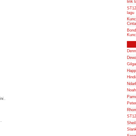
lirik 
ST12
lagu
Kunc
Cinta
Bond
Kunci
Denn
Dewa
Gilg
Happ
Hindi
Ndar
Noah
Pam
ni..
Pete
Rhom
ST1
..
Shei
Slan
Soeg