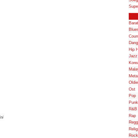
Supe
Bara
Blue
Coun
Dang
Hip 
Jazz
Kore
Mala
Meta
Oldi
Ost
Pop
Punk
R&B
Rap
ni
Regg
Relig
Rock