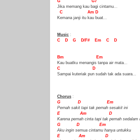
G G7
Jika memang kau bagi cintamu...
C Am D
Kemana janji itu kau buat...
Music
:
C D G D/F# Em C D
Bm Em
Kau buatku menangis tanpa air mata...
C D
Sampai kuteriak pun sudah tak ada suara...
Chorus
:
G D Em
Pernah sakit tapi tak pernah sesakit ini
E Am D
Karena pernah cinta tapi tak pernah sedalam i
G D Em
Aku ingin semua cintamu hanya untukku
E Am D