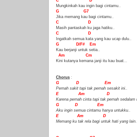
C D
Mungkinkah kau ingin bagi cintamu..
G G7
Jika memang kau bagi cintamu..
C D
Masih pantaskah ku jaga hatiku..
C D
Ingatkah semua kata yang kau ucap dulu..
G D/F# Em
Kau berjanji untuk setia..
Am Cm
Kini kutanya kemana janji itu kau buat...
Chorus
:
G D Em
Pernah sakit tapi tak pernah sesakit ini..
E Am D
Karena pernah cinta tapi tak pernah sedalam i
G D Em
Aku ingin semua cintamu hanya untukku..
E Am D
Memang ku tak rela bagi untuk hati yang lain.