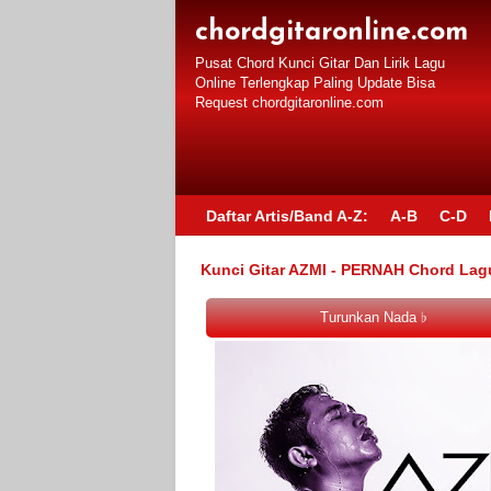
chordgitaronline.com
Pusat Chord Kunci Gitar Dan Lirik Lagu
Online Terlengkap Paling Update Bisa
Request chordgitaronline.com
Daftar Artis/Band A-Z:
A-B
C-D
Kunci Gitar AZMI - PERNAH Chord Lag