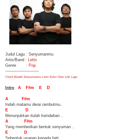
Judul Lagu : Senyumanmu
Artis/Band :
Letto
Genre :
Pop
---------------------------
Chord Mudah Senyumanmu Letto Kunci Gitar Lirik Lagu
Intro
:
A F#m E D
A F#m
Indah matamu derai rambutmu..
E D
Menunjukkan itulah keindahan ..
A F#m
Yang memberikan bentuk senyuman ..
E D
Sebentuk usapan kepada hati..