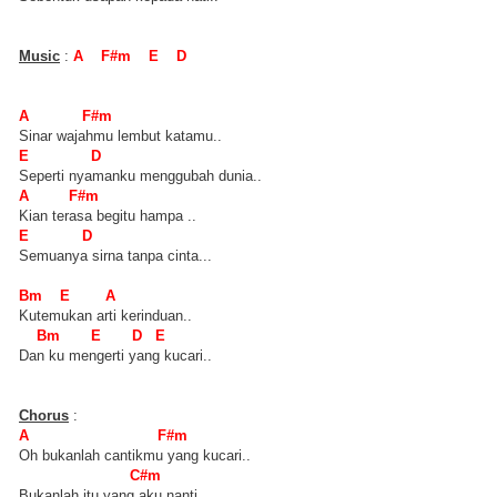
Music
:
A F#m E D
A F#m
Sinar wajahmu lembut katamu..
E D
Seperti nyamanku menggubah dunia..
A F#m
Kian terasa begitu hampa ..
E D
Semuanya sirna tanpa cinta...
Bm E A
Kutemukan arti kerinduan..
Bm E D E
Dan ku mengerti yang kucari..
Chorus
:
A F#m
Oh bukanlah cantikmu yang kucari..
C#m
Bukanlah itu yang aku nanti..