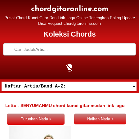
chordgitaronline.com
Pusat Chord Kunci Gitar Dan Lirik Lagu Online Terlengkap Paling Update
Bisa Request chordgitaronline.com
Koleksi Chords
Letto - SENYUMANMU chord kunci gitar mudah lirik lagu