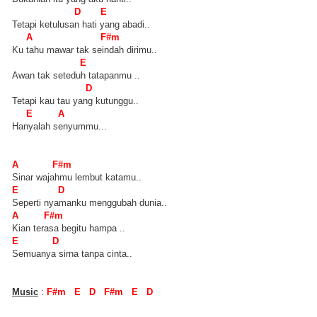
D E
Tetapi ketulusan hati yang abadi..
A F#m
Ku tahu mawar tak seindah dirimu..
E
Awan tak seteduh tatapanmu ..
D
Tetapi kau tau yang kutunggu..
E A
Hanyalah senyummu...
A F#m
Sinar wajahmu lembut katamu..
E D
Seperti nyamanku menggubah dunia..
A F#m
Kian terasa begitu hampa ..
E D
Semuanya sirna tanpa cinta..
Music
:
F#m E D F#m E D