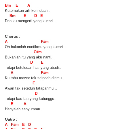
Bm E A
Kutemukan arti kerinduan..
Bm E D E
Dan ku mengerti yang kucari...
Chorus
:
A F#m
Oh bukanlah cantikmu yang kucari..
C#m
Bukanlah itu yang aku nanti..
D E
Tetapi ketulusan hati yang abadi..
A F#m
Ku tahu mawar tak seindah dirimu..
E
Awan tak seteduh tatapanmu ..
D
Tetapi kau tau yang kutunggu..
E A
Hanyalah senyummu...
Outro
:
A F#m E D