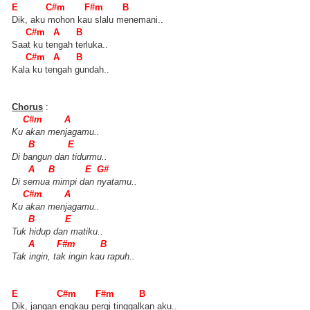
E C#m F#m B
Dik, aku mohon kau slalu menemani..
C#m A B
Saat ku tengah terluka..
C#m A B
Kala ku tengah gundah..
Chorus
:
C#m A
Ku akan menjagamu..
B E
Di bangun dan tidurmu..
A B E G#
Di semua mimpi dan nyatamu..
C#m A
Ku akan menjagamu..
B E
Tuk hidup dan matiku..
A F#m B
Tak ingin, tak ingin kau rapuh..
E C#m F#m B
Dik, jangan engkau pergi tinggalkan aku..