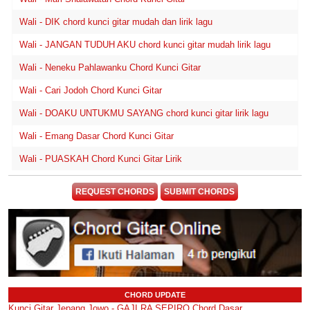
Wali - DIK chord kunci gitar mudah dan lirik lagu
Wali - JANGAN TUDUH AKU chord kunci gitar mudah lirik lagu
Wali - Neneku Pahlawanku Chord Kunci Gitar
Wali - Cari Jodoh Chord Kunci Gitar
Wali - DOAKU UNTUKMU SAYANG chord kunci gitar lirik lagu
Wali - Emang Dasar Chord Kunci Gitar
Wali - PUASKAH Chord Kunci Gitar Lirik
REQUEST CHORDS
SUBMIT CHORDS
CHORD UPDATE
Kunci Gitar Jepang Jowo - GAJI RA SEPIRO Chord Dasar