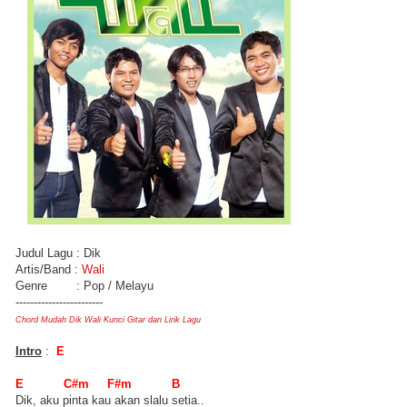
Judul Lagu : Dik
Artis/Band :
Wali
Genre : Pop / Melayu
------------------------
Chord Mudah Dik Wali Kunci Gitar dan Lirik Lagu
Intro
:
E
E C#m F#m B
Dik, aku pinta kau akan slalu setia..