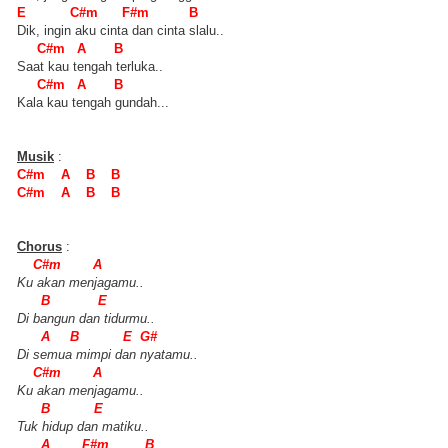
E C#m F#m B
Dik, ingin aku cinta dan cinta slalu..
C#m A B
Saat kau tengah terluka..
C#m A B
Kala kau tengah gundah...
Musik
:
C#m A B B
C#m A B B
Chorus
:
C#m A
Ku akan menjagamu..
B E
Di bangun dan tidurmu..
A B E G#
Di semua mimpi dan nyatamu..
C#m A
Ku akan menjagamu..
B E
Tuk hidup dan matiku..
A F#m B