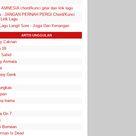
- AMNESIA chord/kunci gitar dan lirik lagu
a - JANGAN PERNAH PERGI Chord/Kunci
 Lirik Lagu
 Lagu Langit Sore - Jogja Dan Kenangan
ARTIS UNGGULAN
y Caknan
 19
a Sahid
y Asmara
a
boy Genk
ungkas
rpan
a Irama
2
la On 7
k
i Bornean
rman Is Dead