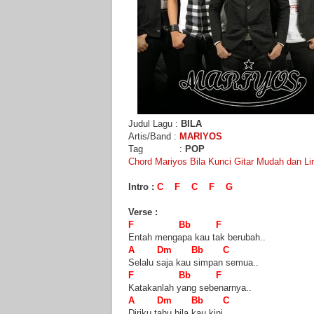
Judul Lagu :
BILA
Artis/Band :
MARIYOS
Tag :
POP
Chord Mariyos Bila Kunci Gitar Mudah dan Lir
Intro :
C F C F G
Verse :
F Bb F
Entah mengapa kau tak berubah..
A Dm Bb C
Selalu saja kau simpan semua..
F Bb F
Katakanlah yang sebenarnya..
A Dm Bb C
Diriku tahu bila kau kini..