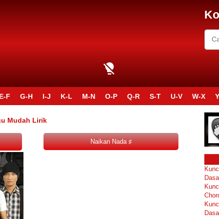
Ko
E-F
G-H
I-J
K-L
M-N
O-P
Q-R
S-T
U-V
W-X
Y
gu Mudah Lirik
Kunc
Dasa
Kunc
Chor
Kunc
Dasa