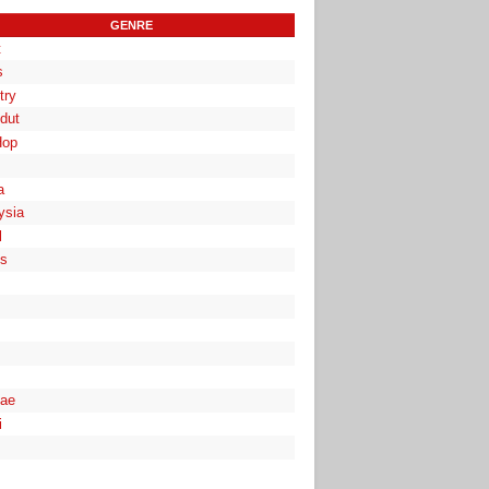
GENRE
t
s
try
dut
Hop
a
ysia
l
es
ae
i