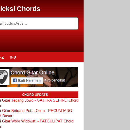
leksi Chords
-Z
0-9
CHORD UPDATE
i Gitar Jepang Jowo - GAJI RA SEPIRO Chord
r
i Gitar Betrand Putra Onsu - PECUNDANG
d Dasar
i Gitar Woro Widowati - PATGULIPAT Chord
r