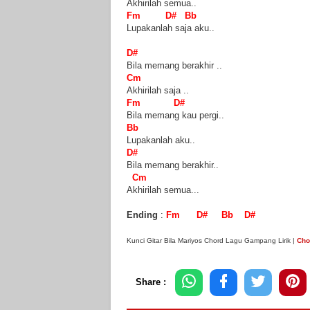
Akhirilah semua..
Fm D# Bb
Lupakanlah saja aku..
D#
Bila memang berakhir ..
Cm
Akhirilah saja ..
Fm D#
Bila memang kau pergi..
Bb
Lupakanlah aku..
D#
Bila memang berakhir..
Cm
Akhirilah semua...
Ending
:
Fm D# Bb D#
Kunci Gitar Bila Mariyos Chord Lagu Gampang Lirik |
Cho
Share :