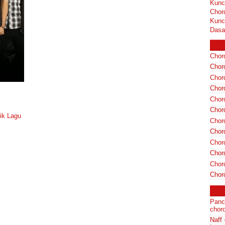
Kunc
Chor
Kunc
Dasa
Chord
Chord
Chor
Chor
Chor
Chor
ik Lagu
Chord
Chord
Chor
Chor
Chord
Chor
Panc
chord
Naff