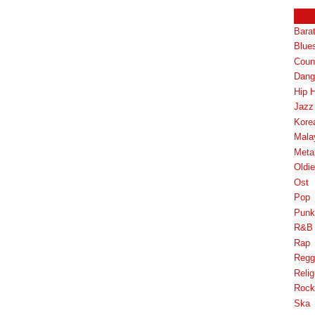
Bara
Blue
Coun
Dang
Hip 
Jazz
Kore
Mala
Meta
Oldi
Ost
Pop
Punk
R&B
Rap
Regg
Relig
Rock
Ska