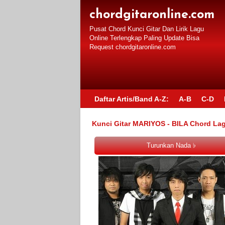
chordgitaronline.com
Pusat Chord Kunci Gitar Dan Lirik Lagu
Online Terlengkap Paling Update Bisa
Request chordgitaronline.com
Daftar Artis/Band A-Z:
A-B
C-D
Kunci Gitar MARIYOS - BILA Chord La