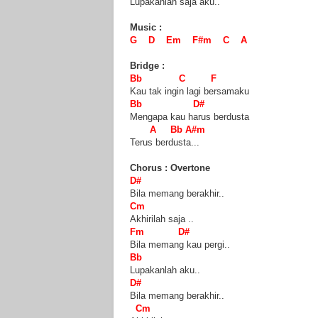
Lupakanlah saja aku..
Music :
G D Em F#m C A
Bridge :
Bb C F
Kau tak ingin lagi bersamaku
Bb D#
Mengapa kau harus berdusta
A Bb A#m
Terus berdusta...
Chorus : Overtone
D#
Bila memang berakhir..
Cm
Akhirilah saja ..
Fm D#
Bila memang kau pergi..
Bb
Lupakanlah aku..
D#
Bila memang berakhir..
Cm