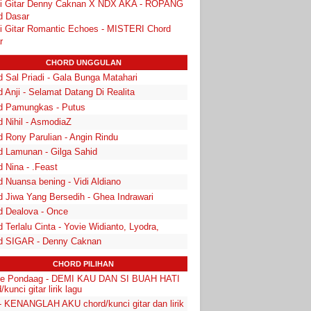
i Gitar Denny Caknan X NDX AKA - ROPANG
d Dasar
i Gitar Romantic Echoes - MISTERI Chord
r
CHORD UNGGULAN
 Sal Priadi - Gala Bunga Matahari
 Anji - Selamat Datang Di Realita
d Pamungkas - Putus
d Nihil - AsmodiaZ
d Rony Parulian - Angin Rindu
d Lamunan - Gilga Sahid
 Nina - .Feast
 Nuansa bening - Vidi Aldiano
d Jiwa Yang Bersedih - Ghea Indrawari
d Dealova - Once
 Terlalu Cinta - Yovie Widianto, Lyodra,
d SIGAR - Denny Caknan
CHORD PILIHAN
e Pondaag - DEMI KAU DAN SI BUAH HATI
/kunci gitar lirik lagu
 - KENANGLAH AKU chord/kunci gitar dan lirik