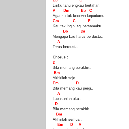
Bb C
Diriku tahu engkau bertahan..
A Dm Bb C
Agar ku tak kecewa kepadamu..
Gm C F
Kau tak ingin lagi bersamaku..
Bb D#
Mengapa kau harus berdusta..
A
Terus berdusta...
Chorus :
D
Bila memang berakhir..
Bm
Akhirilah saja..
Em D
Bila memang kau pergi..
A
Lupakanlah aku..
D
Bila memang berakhir..
Bm
Akhirilah semua..
Em D A