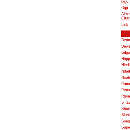
lagu
Gigi 
Alex
Gitar
Lirik
Denn
Dewa
Gilg
Happ
Hindi
Ndar
Noah
Pam
Pete
Rhom
ST1
Shei
Slan
Soeg
Supe