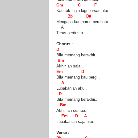
Gm C F
Kau tak ingin lagi bersamaku..
Bb D#
Mengapa kau harus berdusta..
A
Terus berdusta...
Chorus :
D
Bila memang berakhir..
Bm
Akhirilah saja..
Em D
Bila memang kau pergi..
A
Lupakanlah aku..
D
Bila memang berakhir..
Bm
Akhirilah semua..
Em D A
Lupakanlah saja aku..
Verse :