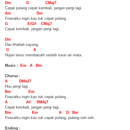
Dm G CMaj7
Cepat pulang cepat kembali, jangan pergi lagi..
Am Dm
Firasatku ingin kau tuk cepat pulang..
G E/G# CMaj7
Cepat kembali, jangan pergi lagi..
Dm
Dan lihatlah sayang..
G A
Hujan terus membasahi seolah turun air mata..
Music :
Em A Bm
Chorus :
A DMaJ7
Huu pergi lagi..
Bm Em
Firasatku ingin kau tuk cepat pulang..
A A# DMAj7
Cepat kembali, jangan pergi lagi..
Bm Em A D Bm
Firasatku ingin kau tuk cepat pulang, pulang ooh ooh..
Ending :