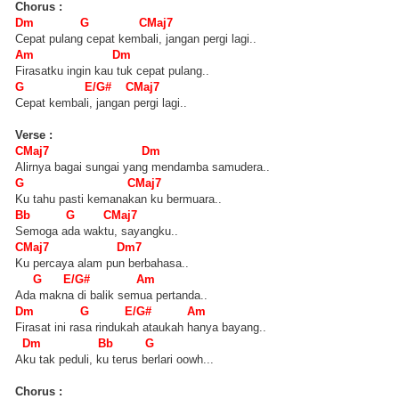
Chorus :
Dm G CMaj7
Cepat pulang cepat kembali, jangan pergi lagi..
Am Dm
Firasatku ingin kau tuk cepat pulang..
G E/G# CMaj7
Cepat kembali, jangan pergi lagi..
Verse :
CMaj7 Dm
Alirnya bagai sungai yang mendamba samudera..
G CMaj7
Ku tahu pasti kemanakan ku bermuara..
Bb G CMaj7
Semoga ada waktu, sayangku..
CMaj7 Dm7
Ku percaya alam pun berbahasa..
G E/G# Am
Ada makna di balik semua pertanda..
Dm G E/G# Am
Firasat ini rasa rindukah ataukah hanya bayang..
Dm Bb G
Aku tak peduli, ku terus berlari oowh...
Chorus :