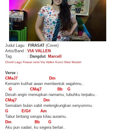
Judul Lagu :
FIRASAT
(Cover)
Artis/Band :
VIA VALLEN
Tag :
Dangdut
.
Marcell
Chord Lagu Firasat versi Via Vallen Kunci Gitar Mudah
Verse :
CMaJ7 Dm
Kemarin kulihat awan membentuk wajahmu..
G CMaj7 Bb G
Desah angin meniupkan namamu, tubuhku terpaku..
CMaj7 Dm
Semalam bulan sabit melengkungkan senyummu..
G E/G# Am
Tabur bintang serupa kilau auramu..
Dm Bb G
Aku pun sadari, ku segera berlari..