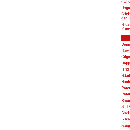
- Ch
Ungu
Adel
dan l
Nike
Kunci
Denn
Dewa
Gilg
Happ
Hindi
Ndar
Noah
Pam
Pete
Rhom
h
ST1
Shei
Slan
Soeg