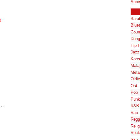
Supe
Bara
G
Blue
Coun
Dang
Hip 
Jazz
Kore
Mala
Meta
Oldi
Ost
Pop
Punk
R&B
h..
Rap
Regg
Relig
Rock
Ska