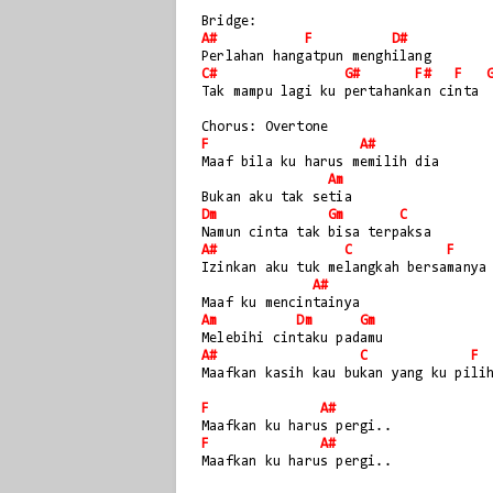
Bridge:
A#
F
D#
Perlahan hangatpun menghilang
C#
G#
F#
F
Tak mampu lagi ku pertahankan cinta 
Chorus: Overtone
F
A#
Maaf bila ku harus memilih dia
Am
Bukan aku tak setia
Dm
Gm
C
Namun cinta tak bisa terpaksa
A#
C
F
Izinkan aku tuk melangkah bersamanya
A#
Maaf ku mencintainya
Am
Dm
Gm
Melebihi cintaku padamu
A#
C
F
Maafkan kasih kau bukan yang ku pili
F
A#
Maafkan ku harus pergi..
F
A#
Maafkan ku harus pergi..