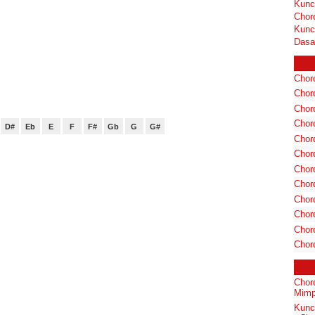
Kunc
Chor
Kunc
Dasa
Chord
Chord
Chor
Chor
D#
Eb
E
F
F#
Gb
G
G#
Chor
Chor
Chord
Chord
Chor
Chor
Chord
Chor
Chor
Mimp
Kunc