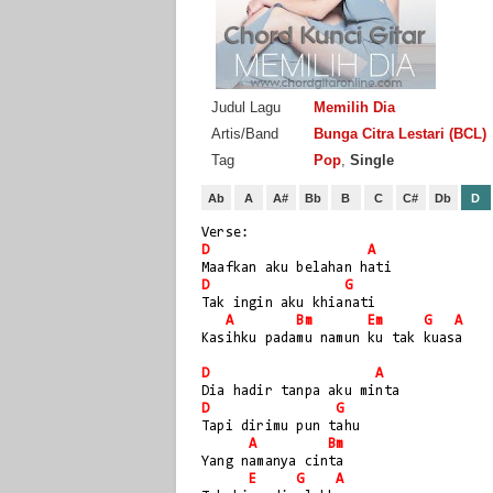
Judul Lagu
Memilih Dia
Artis/Band
Bunga Citra Lestari (BCL)
Tag
Pop
,
Single
Ab
A
A#
Bb
B
C
C#
Db
D
Verse:
D
A
Maafkan aku belahan hati
D
G
Tak ingin aku khianati
A
Bm
Em
G
A
Kasihku padamu namun ku tak kuasa
D
A
Dia hadir tanpa aku minta
D
G
Tapi dirimu pun tahu
A
Bm
Yang namanya cinta
E
G
A