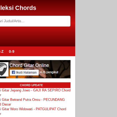
leksi Chords
-Z
0-9
CHORD UPDATE
i Gitar Jepang Jowo - GAJI RA SEPIRO Chord
r
i Gitar Betrand Putra Onsu - PECUNDANG
d Dasar
i Gitar Woro Widowati - PATGULIPAT Chord
r