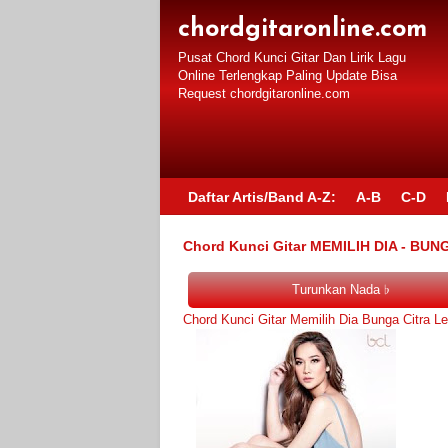
chordgitaronline.com
Pusat Chord Kunci Gitar Dan Lirik Lagu
Online Terlengkap Paling Update Bisa
Request chordgitaronline.com
Daftar Artis/Band A-Z:
A-B
C-D
Chord Kunci Gitar MEMILIH DIA - BUN
Chord Kunci Gitar Memilih Dia Bunga Citra Le