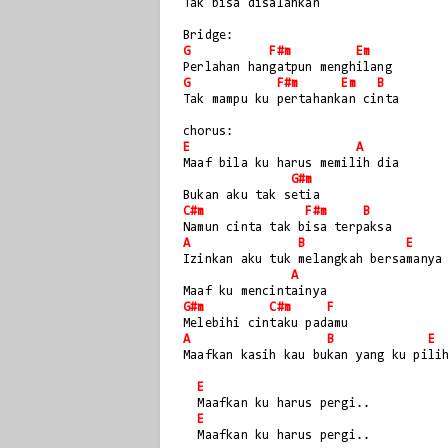
Tak bisa disalahkan
Bridge:
G
F#m
Em
Perlahan hangatpun menghilang
G
F#m
Em
B
Tak mampu ku pertahankan cinta
chorus:
E
A
Maaf bila ku harus memilih dia
G#m
Bukan aku tak setia
C#m
F#m
B
Namun cinta tak bisa terpaksa
A
B
E
Izinkan aku tuk melangkah bersamanya
A
Maaf ku mencintainya
G#m
C#m
F
Melebihi cintaku padamu
A
B
E
Maafkan kasih kau bukan yang ku pili
E
  Maafkan ku harus pergi..
E
  Maafkan ku harus pergi..