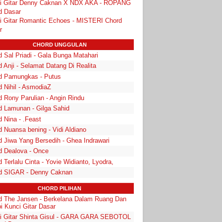
i Gitar Denny Caknan X NDX AKA - ROPANG
d Dasar
i Gitar Romantic Echoes - MISTERI Chord
r
CHORD UNGGULAN
 Sal Priadi - Gala Bunga Matahari
 Anji - Selamat Datang Di Realita
d Pamungkas - Putus
d Nihil - AsmodiaZ
d Rony Parulian - Angin Rindu
d Lamunan - Gilga Sahid
 Nina - .Feast
 Nuansa bening - Vidi Aldiano
d Jiwa Yang Bersedih - Ghea Indrawari
d Dealova - Once
 Terlalu Cinta - Yovie Widianto, Lyodra,
d SIGAR - Denny Caknan
CHORD PILIHAN
d The Jansen - Berkelana Dalam Ruang Dan
i Kunci Gitar Dasar
i Gitar Shinta Gisul - GARA GARA SEBOTOL