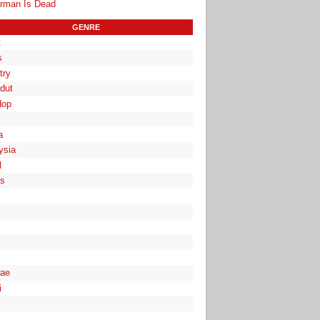
rman Is Dead
GENRE
t
s
try
dut
Hop
a
ysia
l
es
ae
i