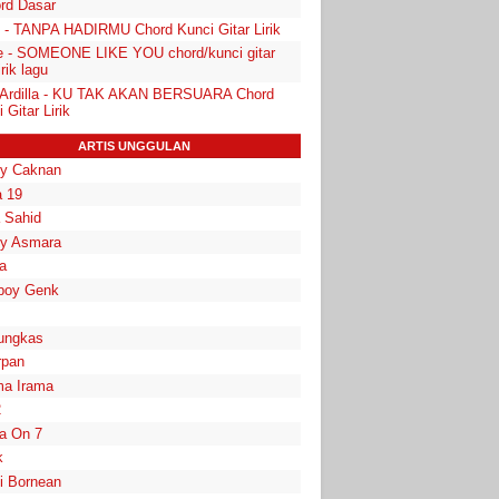
ord Dasar
 - TANPA HADIRMU Chord Kunci Gitar Lirik
e - SOMEONE LIKE YOU chord/kunci gitar
irik lagu
 Ardilla - KU TAK AKAN BERSUARA Chord
 Gitar Lirik
ARTIS UNGGULAN
y Caknan
 19
a Sahid
y Asmara
a
boy Genk
ungkas
rpan
a Irama
2
la On 7
k
i Bornean