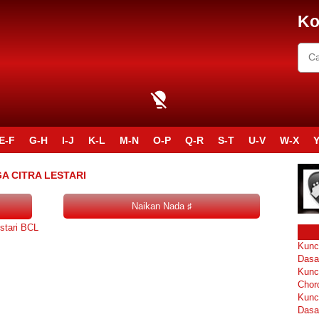
Ko
E-F
G-H
I-J
K-L
M-N
O-P
Q-R
S-T
U-V
W-X
Y
GA CITRA LESTARI
stari BCL
Kunc
Dasa
Kunc
Chor
Kunc
Dasa