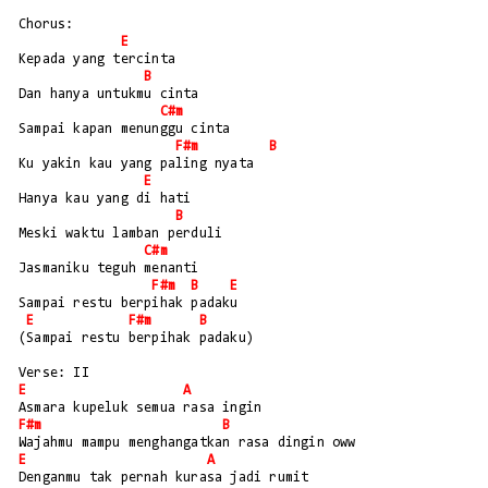
Chorus:
E
Kepada yang tercinta
B
Dan hanya untukmu cinta
C#m
Sampai kapan menunggu cinta
F#m
B
Ku yakin kau yang paling nyata
E
Hanya kau yang di hati
B
Meski waktu lamban perduli
C#m
Jasmaniku teguh menanti
F#m
B
E
Sampai restu berpihak padaku
E
F#m
B
(Sampai restu berpihak padaku)
Verse: II
E
A
Asmara kupeluk semua rasa ingin
F#m
B
Wajahmu mampu menghangatkan rasa dingin oww
E
A
Denganmu tak pernah kurasa jadi rumit