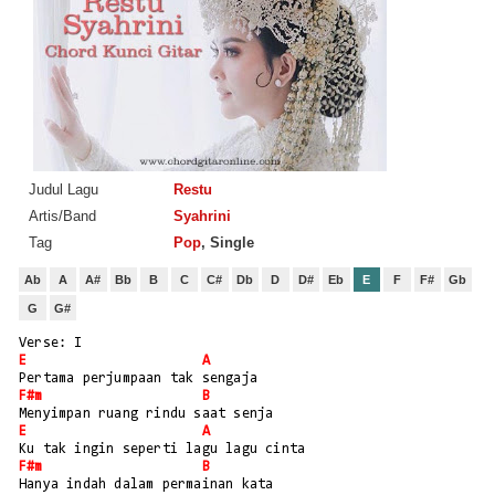
Judul Lagu
Restu
Artis/Band
Syahrini
Tag
Pop
, Single
Ab
A
A#
Bb
B
C
C#
Db
D
D#
Eb
E
F
F#
Gb
G
G#
Verse: I
E
A
Pertama perjumpaan tak sengaja
F#m
B
Menyimpan ruang rindu saat senja
E
A
Ku tak ingin seperti lagu lagu cinta
F#m
B
Hanya indah dalam permainan kata