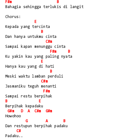
F#m
B
Bahagia sehingga terlukis di langit
Chorus:
E
Kepada yang tercinta
B
Dan hanya untukmu cinta
C#m
Sampai kapan menunggu cinta
F#m
B
Ku yakin kau yang paling nyata
E
Hanya kau yang di hati
B
Meski waktu lamban perduli
C#m
Jasmaniku teguh menanti
F#m
Sampai restu berpihak 
B
E
Berpihak kepadaku
G#m
D
A
C#m
G#m
Howohoo
G
A
B
Dan restupun berpihak padaku
C#
Padaku..