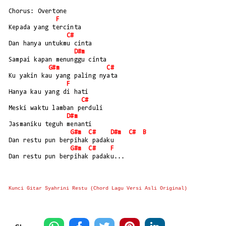
Chorus: Overtone
F
Kepada yang tercinta
C#
Dan hanya untukmu cinta
D#m
Sampai kapan menunggu cinta
G#m
C#
Ku yakin kau yang paling nyata
F
Hanya kau yang di hati
C#
Meski waktu lamban perduli
D#m
Jasmaniku teguh menanti
G#m
C#
D#m
C#
B
Dan restu pun berpihak padaku
G#m
C#
F
Dan restu pun berpihak padaku...
Kunci Gitar Syahrini Restu (Chord Lagu Versi Asli Original)