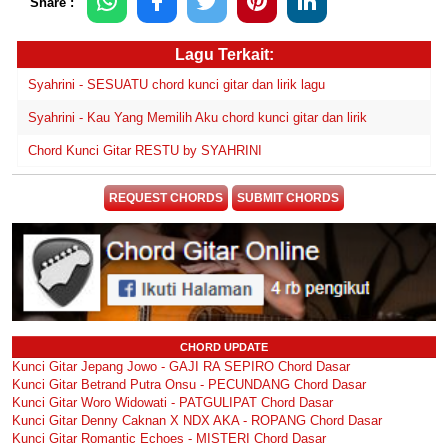
Share :
Lagu Terkait:
Syahrini - SESUATU chord kunci gitar dan lirik lagu
Syahrini - Kau Yang Memilih Aku chord kunci gitar dan lirik
Chord Kunci Gitar RESTU by SYAHRINI
REQUEST CHORDS
SUBMIT CHORDS
CHORD UPDATE
Kunci Gitar Jepang Jowo - GAJI RA SEPIRO Chord Dasar
Kunci Gitar Betrand Putra Onsu - PECUNDANG Chord Dasar
Kunci Gitar Woro Widowati - PATGULIPAT Chord Dasar
Kunci Gitar Denny Caknan X NDX AKA - ROPANG Chord Dasar
Kunci Gitar Romantic Echoes - MISTERI Chord Dasar