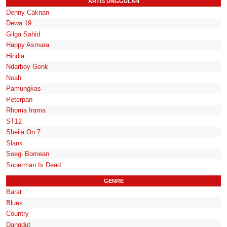
ARTIS UNGGULAN
Denny Caknan
Dewa 19
Gilga Sahid
Happy Asmara
Hindia
Ndarboy Genk
Noah
Pamungkas
Peterpan
Rhoma Irama
ST12
Sheila On 7
Slank
Soegi Bornean
Superman Is Dead
GENRE
Barat
Blues
Country
Dangdut