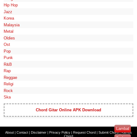
Hip Hop
Jazz
Korea
Malaysia
Metal
Oldies
Ost
Pop
Punk
R&B
Rap
Reggae
Religi
Rock
Ska
Chord Gitar Online APK Download
Lambat
About
|
Contact
|
Disclaimer
|
Privacy Policy
|
Request Chord
|
Submit Chord
|
Kamus
Chord