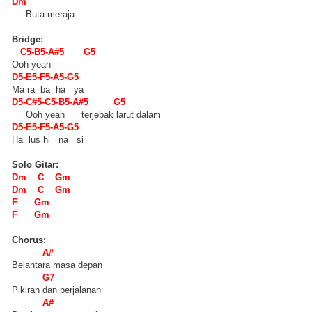
Dm
Buta meraja
Bridge:
C5-B5-A#5 G5
Ooh yeah
D5-E5-F5-A5-G5
Ma ra ba ha ya
D5-C#5-C5-B5-A#5 G5
Ooh yeah terjebak larut dalam
D5-E5-F5-A5-G5
Ha lus hi na si
Solo Gitar:
Dm C Gm
Dm C Gm
F Gm
F Gm
Chorus:
A#
Belantara masa depan
G7
Pikiran dan perjalanan
A#