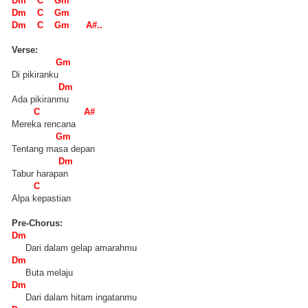
Dm C Gm
Dm C Gm
Dm C
Gm A#..
Verse:
Gm
Di pikiranku
Dm
Ada pikiranmu
C A#
Mereka rencana
Gm
Tentang masa depan
Dm
Tabur harapan
C
Alpa kepastian
Pre-Chorus:
Dm
Dari dalam gelap amarahmu
Dm
Buta melaju
Dm
Dari dalam hitam ingatanmu