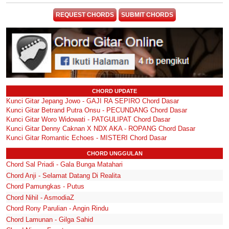
REQUEST CHORDS
SUBMIT CHORDS
CHORD UPDATE
Kunci Gitar Jepang Jowo - GAJI RA SEPIRO Chord Dasar
Kunci Gitar Betrand Putra Onsu - PECUNDANG Chord Dasar
Kunci Gitar Woro Widowati - PATGULIPAT Chord Dasar
Kunci Gitar Denny Caknan X NDX AKA - ROPANG Chord Dasar
Kunci Gitar Romantic Echoes - MISTERI Chord Dasar
CHORD UNGGULAN
Chord Sal Priadi - Gala Bunga Matahari
Chord Anji - Selamat Datang Di Realita
Chord Pamungkas - Putus
Chord Nihil - AsmodiaZ
Chord Rony Parulian - Angin Rindu
Chord Lamunan - Gilga Sahid