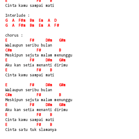
E
F#
B
Cinta kamu sampai mati
Interlude :
G
A
F#m
Bm
Em
A
D
G
A
F#m
Bm
Em
A
F#
chorus :
E
F#
D#m
G#m
Walaupun seribu bulan
C#m
F#
B
Meskipun sejuta malam menunggu
E
F#
D#m
G#m
Aku kan setia menanti dirimu
E
F#
B
Cinta kamu sampai mati
E
F#
D#m
G#m
Walaupun seribu bulan
C#m
F#
B
Meskipun sejuta malam menunggu
E
F#
D#m
G#m
Aku kan setia menanti dirimu
E
F#
B
Cinta kamu sampai mati
E
F#
B
Cinta satu tuk slamanya