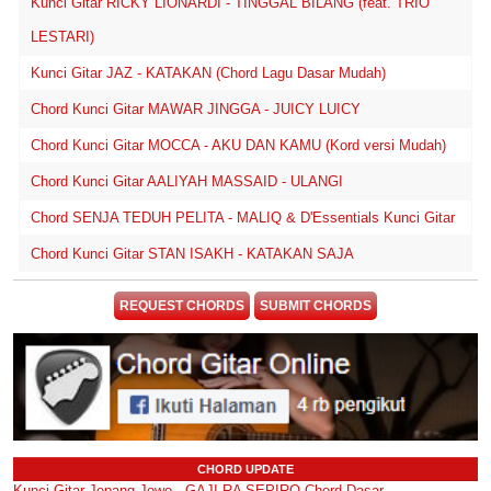
Kunci Gitar RICKY LIONARDI - TINGGAL BILANG (feat. TRIO
LESTARI)
Kunci Gitar JAZ - KATAKAN (Chord Lagu Dasar Mudah)
Chord Kunci Gitar MAWAR JINGGA - JUICY LUICY
Chord Kunci Gitar MOCCA - AKU DAN KAMU (Kord versi Mudah)
Chord Kunci Gitar AALIYAH MASSAID - ULANGI
Chord SENJA TEDUH PELITA - MALIQ & D'Essentials Kunci Gitar
Chord Kunci Gitar STAN ISAKH - KATAKAN SAJA
REQUEST CHORDS
SUBMIT CHORDS
CHORD UPDATE
Kunci Gitar Jepang Jowo - GAJI RA SEPIRO Chord Dasar