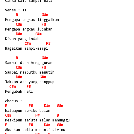
Cinta kamu sampai mati
verse : II
B
G#m
Mengapa engkau tinggalkan
C#m
F#
Mengapa engkau lupakan
D#m
G#m
Kisah yang indah
C#m
F#
Bagaikan mimpi-mimpi
B
G#m
Sampai daun berguguran
C#m
F#
Sampai rambutku memutih
D#m
G#m
Takkan ada yang sanggup
C#m
F#
Mengubah hati
chorus :
E
F#
D#m
G#m
Walaupun seribu bulan
C#m
F#
B
Meskipun sejuta malam menunggu
E
F#
D#m
G#m
Aku kan setia menanti dirimu