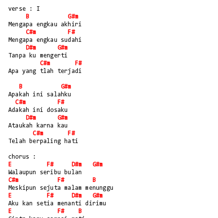
verse : I
B
G#m
Mengapa engkau akhiri
C#m
F#
Mengapa engkau sudahi
D#m
G#m
Tanpa ku mengerti
C#m
F#
Apa yang tlah terjadi
B
G#m
Apakah ini salahku
C#m
F#
Adakah ini dosaku
D#m
G#m
Ataukah karna kau
C#m
F#
Telah berpaling hati
chorus :
E
F#
D#m
G#m
Walaupun seribu bulan
C#m
F#
B
Meskipun sejuta malam menunggu
E
F#
D#m
G#m
Aku kan setia menanti dirimu
E
F#
B