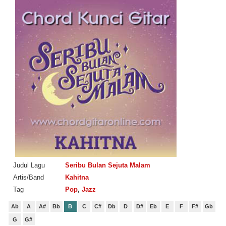
Judul Lagu
Seribu Bulan Sejuta Malam
Artis/Band
Kahitna
Tag
Pop
,
Jazz
Ab
A
A#
Bb
B
C
C#
Db
D
D#
Eb
E
F
F#
Gb
G
G#