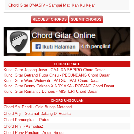
Chord Gitar D'MASIV - Sampai Mati Kan Ku Kejar
REQUEST CHORDS
SUBMIT CHORDS
CHORD UPDATE
Kunci Gitar Jepang Jowo - GAJI RA SEPIRO Chord Dasar
Kunci Gitar Betrand Putra Onsu - PECUNDANG Chord Dasar
Kunci Gitar Woro Widowati - PATGULIPAT Chord Dasar
Kunci Gitar Denny Caknan X NDX AKA - ROPANG Chord Dasar
Kunci Gitar Romantic Echoes - MISTERI Chord Dasar
CHORD UNGGULAN
Chord Sal Priadi - Gala Bunga Matahari
Chord Anji - Selamat Datang Di Realita
Chord Pamungkas - Putus
Chord Nihil - AsmodiaZ
Chord Rony Parulian - Angin Rindu