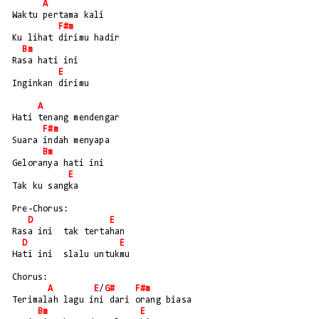
A
Waktu pertama kali
F#m
Ku lihat dirimu hadir
Bm
Rasa hati ini
E
Inginkan dirimu
A
Hati tenang mendengar
F#m
Suara indah menyapa
Bm
Geloranya hati ini
E
Tak ku sangka
Pre-Chorus:
D
E
Rasa ini  tak tertahan
D
E
Hati ini  slalu untukmu
Chorus:
A
E
/
G#
F#m
Terimalah lagu ini dari orang biasa
Bm
E