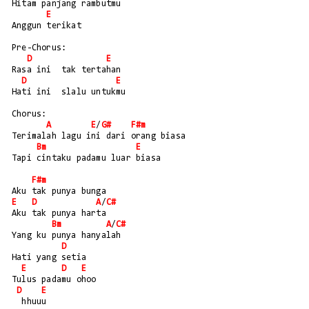
Hitam panjang rambutmu
E
Anggun terikat
Pre-Chorus:
D
E
Rasa ini  tak tertahan
D
E
Hati ini  slalu untukmu
Chorus:
A
E
/
G#
F#m
Terimalah lagu ini dari orang biasa
Bm
E
Tapi cintaku padamu luar biasa
F#m
Aku tak punya bunga
E
D
A
/
C#
Aku tak punya harta
Bm
A
/
C#
Yang ku punya hanyalah
D
Hati yang setia
E
D
E
Tulus padamu ohoo
D
E
  hhuuu