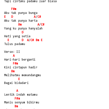
Tapi cintaku padamu luar biasa
F#m
Aku tak punya bunga
E
D
A
/
C#
Aku tak punya harta
Bm
A
/
C#
Yang ku punya hanyalah
D
Hati yang setia
E
D
A
/
C#
Bm
E
Tulus padamu
Verse: II
A
Hari-hari berganti
F#m
Kini cintapun hadir
Bm
Melihatmu memandangmu
E
Bagai bidadari
A
Lentik indah matamu
F#m
Manis senyum bibirmu
Bm