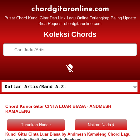
chordgitaronline.com
Pusat Chord Kunci Gitar Dan Lirik Lagu Online Terlengkap Paling Update
Bisa Request chordgitaronline.com
Koleksi Chords
Chord Kunci Gitar CINTA LUAR BIASA - ANDMESH
KAMALENG
Kunci Gitar Cinta Luar Biasa by Andmesh Kamaleng Chord Lagu
versi original/asli dan mudah dipahami.