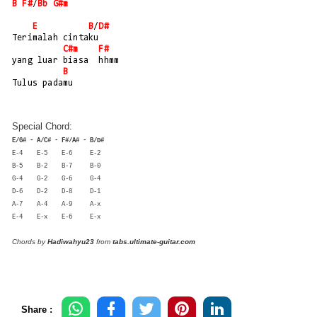
B
F#
/
Bb
G#m
E
B
/
D#
Terimalah cintaku
C#m
F#
yang luar biasa  hhmm
B
Tulus padamu
Special Chord:
E/G# - A/C# - F#/A# - B/D#
E-4 E-5 E-6 E-2
B-5 B-2 B-7 B-0
G-4 G-2 G-6 G-4
D-6 D-2 D-8 D-1
A-7 A-4 A-9 A-x
E-4 E-x E-6 E-x
Chords by
Hadiwahyu23
from
tabs.ultimate-guitar.com
Share :