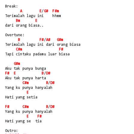
Break:
A
E
/
G#
F#m
Terimalah lagu ini    hhmm
Bm
E
dari orang biasa..
Overtune:
B
F#
/
A#
G#m
Terimalah lagu ini dari orang biasa
C#m
F#
Tapi cintaku padamu luar biasa
G#m
Aku tak punya bunga
F#
E
B
/
D#
Aku tak punya harta
C#m
B
/
D#
Yang ku punya hanyalah
E
Hati yang setia
F#
C#m
B
/
D#
Yang ku punya hanyalah
E
F#
Hati yang se  tia
Outro: