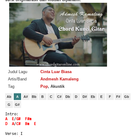
Judul Lagu
Cinta Luar Biasa
Artis/Band
Andmesh Kamaleng
Tag
Pop
, Akustik
Ab
A
A#
Bb
B
C
C#
Db
D
D#
Eb
E
F
F#
Gb
G
G#
Intro:
A
E
/
G#
F#m
D
A
/
C#
Bm
E
Verse: I