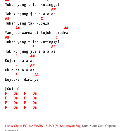
A#
C
Tuhan yang t'lah kutinggal
F
A#
Tak kunjung jua a a a aa
A#
C
Tuhan yang tak kubela
Am
A#
Yang berwarna di tujuh samudra
A#
C
Tuhan yang t'lah kutinggal
F
A#
Tak kunjung jua a a a aa
F
A#
Kujumpa a a aa
F
A#
Oh rupa a a aa
F
A#
Wujudkan dirinya
[Outro]
F
Dm
F
Dm
F
Dm
F
Dm
F
Dm
F
Dm
F
Dm
F
Dm
Lirik & Chord POLKA WARS - SUAR (Ft. Sandrayati Fay)
Kord Kunci Gitar Original
Gampang