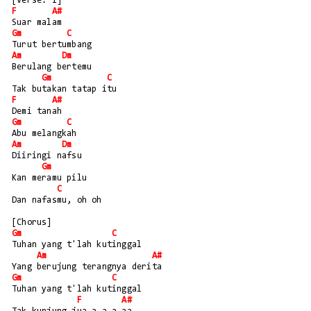
[Verse: I]
F
A#
Suar malam
Gm
C
Turut bertumbang
Am
Dm
Berulang bertemu
Gm
C
Tak butakan tatap itu
F
A#
Demi tanah
Gm
C
Abu melangkah
Am
Dm
Diiringi nafsu
Gm
Kan meramu pilu
C
Dan nafasmu, oh oh
[Chorus]
Gm
C
Tuhan yang t'lah kutinggal
Am
A#
Yang berujung terangnya derita
Gm
C
Tuhan yang t'lah kutinggal
F
A#