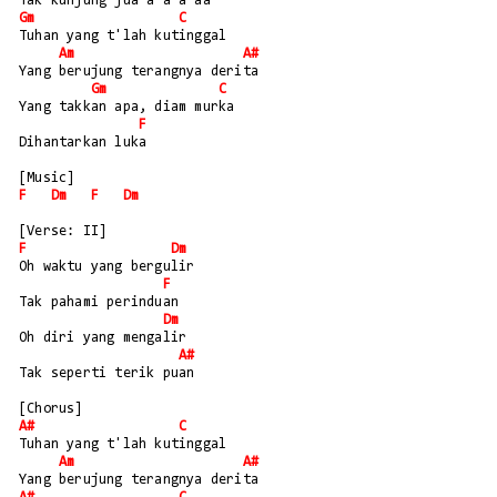
Tak kunjung jua a a a aa
Gm
C
Tuhan yang t'lah kutinggal
Am
A#
Yang berujung terangnya derita
Gm
C
Yang takkan apa, diam murka
F
Dihantarkan luka
[Music]
F
Dm
F
Dm
[Verse: II]
F
Dm
Oh waktu yang bergulir
F
Tak pahami perinduan
Dm
Oh diri yang mengalir
A#
Tak seperti terik puan
[Chorus]
A#
C
Tuhan yang t'lah kutinggal
Am
A#
Yang berujung terangnya derita