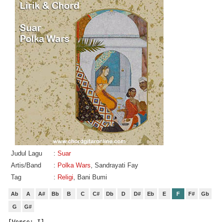
Judul Lagu
:
Suar
Artis/Band
:
Polka Wars
, Sandrayati Fay
Tag
:
Religi
, Bani Bumi
Ab
A
A#
Bb
B
C
C#
Db
D
D#
Eb
E
F
F#
Gb
G
G#