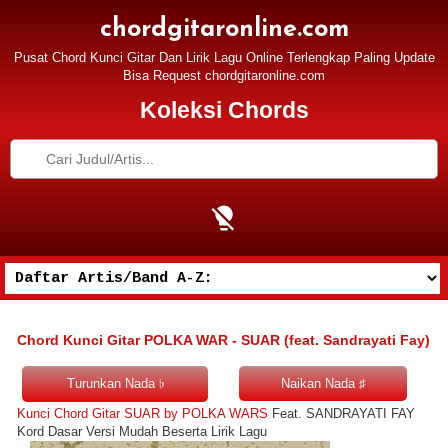
chordgitaronline.com
Pusat Chord Kunci Gitar Dan Lirik Lagu Online Terlengkap Paling Update
Bisa Request chordgitaronline.com
Koleksi Chords
Chord Kunci Gitar POLKA WAR - SUAR (feat. Sandrayati Fay)
Kunci Chord Gitar SUAR by POLKA WARS
Feat. SANDRAYATI FAY
Kord Dasar Versi Mudah Beserta Lirik Lagu