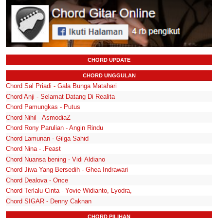
CHORD UPDATE
CHORD UNGGULAN
Chord Sal Priadi - Gala Bunga Matahari
Chord Anji - Selamat Datang Di Realita
Chord Pamungkas - Putus
Chord Nihil - AsmodiaZ
Chord Rony Parulian - Angin Rindu
Chord Lamunan - Gilga Sahid
Chord Nina - .Feast
Chord Nuansa bening - Vidi Aldiano
Chord Jiwa Yang Bersedih - Ghea Indrawari
Chord Dealova - Once
Chord Terlalu Cinta - Yovie Widianto, Lyodra,
Chord SIGAR - Denny Caknan
CHORD PILIHAN