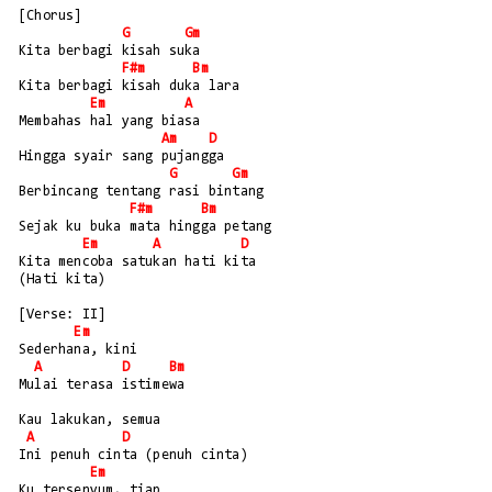
[Chorus]
G
Gm
Kita berbagi kisah suka
F#m
Bm
Kita berbagi kisah duka lara
Em
A
Membahas hal yang biasa
Am
D
Hingga syair sang pujangga
G
Gm
Berbincang tentang rasi bintang
F#m
Bm
Sejak ku buka mata hingga petang
Em
A
D
Kita mencoba satukan hati kita
(Hati kita)
[Verse: II]
Em
Sederhana, kini 
A
D
Bm
Mulai terasa istimewa
Kau lakukan, semua 
A
D
Ini penuh cinta (penuh cinta)
Em
Ku tersenyum, tiap 