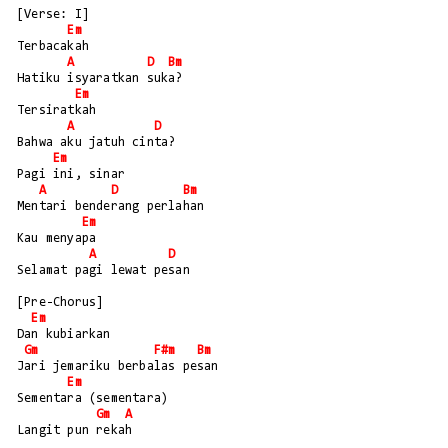
[Verse: I]
Em
Terbacakah
A
D
Bm
Hatiku isyaratkan suka?
Em
Tersiratkah 
A
D
Bahwa aku jatuh cinta?
Em
Pagi ini, sinar 
A
D
Bm
Mentari benderang perlahan
Em
Kau menyapa 
A
D
Selamat pagi lewat pesan
[Pre-Chorus]
Em
Dan kubiarkan 
Gm
F#m
Bm
Jari jemariku berbalas pesan
Em
Sementara (sementara)
Gm
A
Langit pun rekah