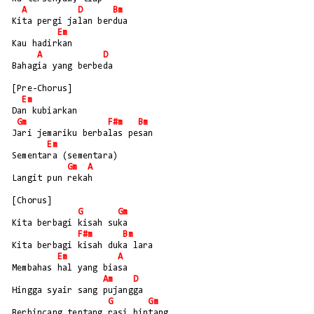
A
D
Bm
Kita pergi jalan berdua
Em
Kau hadirkan 
A
D
Bahagia yang berbeda
[Pre-Chorus]
Em
Dan kubiarkan 
Gm
F#m
Bm
Jari jemariku berbalas pesan
Em
Sementara (sementara)
Gm
A
Langit pun rekah
[Chorus]
G
Gm
Kita berbagi kisah suka
F#m
Bm
Kita berbagi kisah duka lara
Em
A
Membahas hal yang biasa
Am
D
Hingga syair sang pujangga
G
Gm
Berbincang tentang rasi bintang