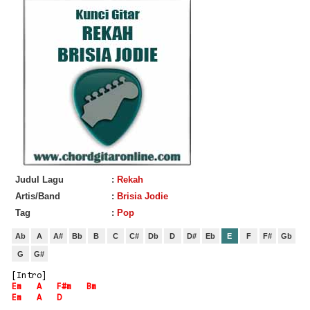
Judul Lagu
:
Rekah
Artis/Band
:
Brisia Jodie
Tag
:
Pop
Ab
A
A#
Bb
B
C
C#
Db
D
D#
Eb
E
F
F#
Gb
G
G#
[Intro]
Em
A
F#m
Bm
Em
A
D