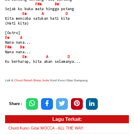
F#m
Bm
Sejak ku buka mata hingga petang
Em
A
D
Kita mencoba satukan hati kita
(Hati kita)
[Outro]
Em
A
Nana nana...
F#m
Bm
Nana nana...
Em
A
D
Ku berharap, kita akan selamanya...
Lirik &
Chord Rekah Brisia Jodie
Kord Kunci Gitar Gampang
Share :
Lagu Terkait:
Chord Kunci Gitar MOCCA - ALL THE WAY