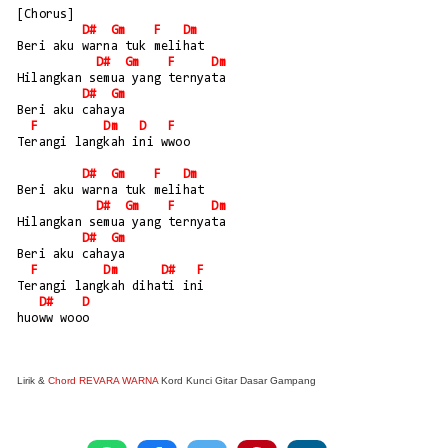
[Chorus]
D#
Gm
F
Dm
Beri aku warna tuk melihat
D#
Gm
F
Dm
Hilangkan semua yang ternyata
D#
Gm
Beri aku cahaya
F
Dm
D
F
Terangi langkah ini wwoo
D#
Gm
F
Dm
Beri aku warna tuk melihat
D#
Gm
F
Dm
Hilangkan semua yang ternyata
D#
Gm
Beri aku cahaya
F
Dm
D#
F
Terangi langkah dihati ini
D#
D
huoww wooo
Lirik &
Chord REVARA WARNA
Kord Kunci Gitar Dasar Gampang