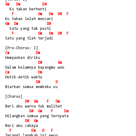
Gm
Dm
D#
  Ku takan berhenti
F
Gm
Dm
D#
F
Ku takan lelah mencari
Gm
Dm
D#
  Satu yang tak pasti
F
Gm
Dm
D#
F
Satu yang tlah terjadi
[Pre-Chorus: I]
Cm
Dm
Hempaskan diriku
D#
Gm
Dalam kelamnya bayangmu woo
Cm
Dm
Detik-detik waktu
D#
D
Biarkan semua membeku uu
[Chorus]
D#
Gm
F
Dm
Beri aku warna tuk melihat
D#
Gm
F
Dm
Hilangkan semua yang ternyata
D#
Gm
Beri aku cahaya
F
Dm
D
F
Terangi langkah ini wwoo