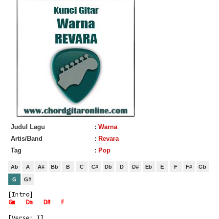
Judul Lagu
:
Warna
Artis/Band
:
Revara
Tag
:
Pop
Ab
A
A#
Bb
B
C
C#
Db
D
D#
Eb
E
F
F#
Gb
G
G#
[Intro]
Gm
Dm
D#
F
[Verse: I]