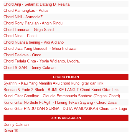
Chord Anji - Selamat Datang Di Realita
Chord Pamungkas - Putus
Chord Nihil - AsmodiaZ
Chord Rony Parulian - Angin Rindu
Chord Lamunan - Gilga Sahid
Chord Nina - .Feast
Chord Nuansa bening - Vidi Aldiano
Chord Jiwa Yang Bersedih - Ghea Indrawari
Chord Dealova - Once
Chord Terlalu Cinta - Yovie Widianto, Lyodra,
Chord SIGAR - Denny Caknan
CHORD PILIHAN
Syahrini - Kau Yang Memilih Aku chord kunci gitar dan lirik
Bondan & Fade 2 Black - BUMI KE LANGIT Chord Kunci Gitar Lirik
Kunci Gitar Goodbye - Claudia Emmanuela Santoso (Original Chord)
Kunci Gitar Northsle Ft Agiff - Hurung Tekan Sayang - Chord Dasar
Kunci Gitar RINDU DAN SURGA - DUTA PAMUNGKAS Chord Lirik Lagu
ARTIS UNGGULAN
Denny Caknan
Dewa 19