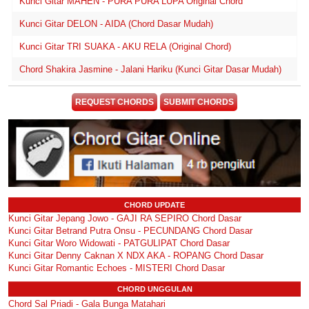
Kunci Gitar MAHEN - PURA PURA LUPA Original Chord
Kunci Gitar DELON - AIDA (Chord Dasar Mudah)
Kunci Gitar TRI SUAKA - AKU RELA (Original Chord)
Chord Shakira Jasmine - Jalani Hariku (Kunci Gitar Dasar Mudah)
REQUEST CHORDS
SUBMIT CHORDS
CHORD UPDATE
Kunci Gitar Jepang Jowo - GAJI RA SEPIRO Chord Dasar
Kunci Gitar Betrand Putra Onsu - PECUNDANG Chord Dasar
Kunci Gitar Woro Widowati - PATGULIPAT Chord Dasar
Kunci Gitar Denny Caknan X NDX AKA - ROPANG Chord Dasar
Kunci Gitar Romantic Echoes - MISTERI Chord Dasar
CHORD UNGGULAN
Chord Sal Priadi - Gala Bunga Matahari