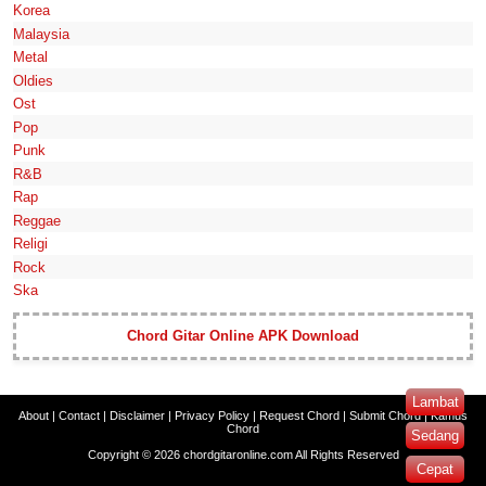
Korea
Malaysia
Metal
Oldies
Ost
Pop
Punk
R&B
Rap
Reggae
Religi
Rock
Ska
Chord Gitar Online APK Download
Lambat
About
|
Contact
|
Disclaimer
|
Privacy Policy
|
Request Chord
|
Submit Chord
|
Kamus
Chord
Sedang
Copyright ©
2026
chordgitaronline.com
All Rights Reserved
Cepat