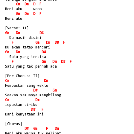
Gm
Dm
D
F
Beri aku     wooo
Gm
Dm
D
F
Beri aku 
[Verse: II]
Gm
Dm
D#
  Ku masih disini
F
Gm
Dm
D#
F
Ku akan tetap mencari
Gm
Dm
D#
  Satu yang tersisa
F
Gm
Dm
D#
F
Satu yang tak pernah ada
[Pre-Chorus: II]
Cm
Dm
Hempaskan sang waktu
D#
Gm
Seakan semuanya menghilang
Cm
Dm
lepaskan diriku
D#
F
Dari kenyataan ini
[Chorus]
D#
Gm
F
Dm
Beri aku warna tuk melihat