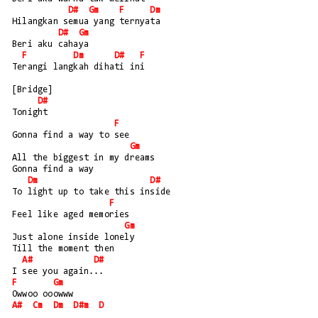
D#
Gm
F
Dm
Hilangkan semua yang ternyata
D#
Gm
Beri aku cahaya
F
Dm
D#
F
Terangi langkah dihati ini
[Bridge]
D#
Tonight
F
Gonna find a way to see
Gm
All the biggest in my dreams
Gonna find a way 
Dm
D#
To light up to take this inside
F
Feel like aged memories
Gm
Just alone inside lonely
Till the moment then
A#
D#
I see you again...
F
Gm
Owwoo ooowww
A#
Cm
Dm
D#m
D