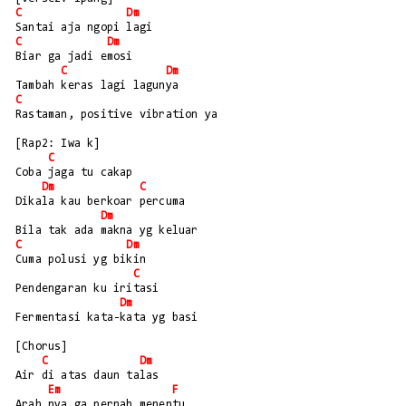
C
Dm
Santai aja ngopi lagi
C
Dm
Biar ga jadi emosi
C
Dm
Tambah keras lagi lagunya
C
Rastaman, positive vibration ya
[Rap2: Iwa k]
C
Coba jaga tu cakap 
Dm
C
Dikala kau berkoar percuma
Dm
Bila tak ada makna yg keluar 
C
Dm
Cuma polusi yg bikin
C
Pendengaran ku iritasi 
Dm
Fermentasi kata-kata yg basi
[Chorus]
C
Dm
Air di atas daun talas
Em
F
Arah nya ga pernah menentu