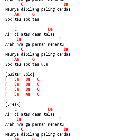
C
Dm
Maunya dibilang paling cerdas
Am
G
Sok tau sok tau
C
Dm
Air di atas daun talas
Em
F
Arah nya ga pernah menentu
C
Dm
Maunya dibilang paling cerdas
Am
G
Sok tau sok tau uuu
[Guitar Solo]
F
Em
Dm
C
F
Em
Dm
C
F
Em
Dm
C
F
Em
Am
G
[Break]
C
Dm
Air di atas daun talas
Em
F
Arah nya ga pernah menentu
C
Dm
Maunya dibilang paling cerdas
Am
G