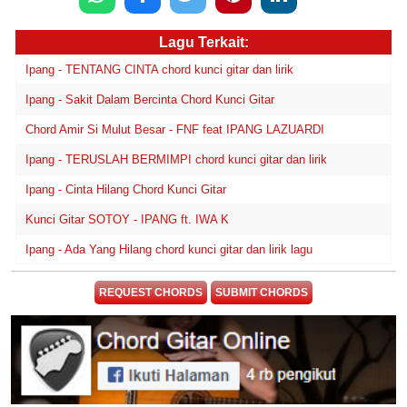
Lagu Terkait:
Ipang - TENTANG CINTA chord kunci gitar dan lirik
Ipang - Sakit Dalam Bercinta Chord Kunci Gitar
Chord Amir Si Mulut Besar - FNF feat IPANG LAZUARDI
Ipang - TERUSLAH BERMIMPI chord kunci gitar dan lirik
Ipang - Cinta Hilang Chord Kunci Gitar
Kunci Gitar SOTOY - IPANG ft. IWA K
Ipang - Ada Yang Hilang chord kunci gitar dan lirik lagu
REQUEST CHORDS
SUBMIT CHORDS