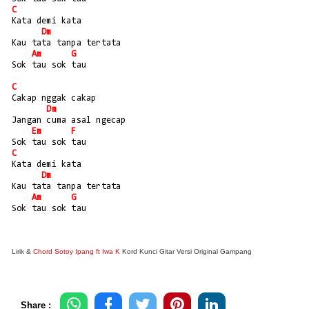
C
Kata demi kata 
Dm
Kau tata tanpa tertata
Am
G
Sok tau sok tau 
C
Cakap nggak cakap
Dm
Jangan cuma asal ngecap
Em
F
Sok tau sok tau
C
Kata demi kata 
Dm
Kau tata tanpa tertata
Am
G
Sok tau sok tau 
Lirik &
Chord Sotoy Ipang ft Iwa K
Kord Kunci Gitar Versi Original Gampang
Share :