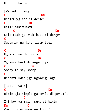
Huuu    huuuu
[Verse1: Ipang]
C
Dm
Denger yg mao di denger 
C
Dm
Hati2 sakit hati
C
Dm
Kalo udah ga enak buat di denger
C
Sebentar mending tidur lagi
C
Dm
Ngomong nya biasa aja
C
Dm
Yg enak buat didenger nya
C
Dm
Sorry to say sorry
C
Berenti udah jgn ngomong lagi 
[Rap1: Iwa K]
C
Dm
Bikin aja simple ga perlu di perumit
C
Ini kok ya malah suka di bikin 
Dm
C
Complicated ngomong tinggi