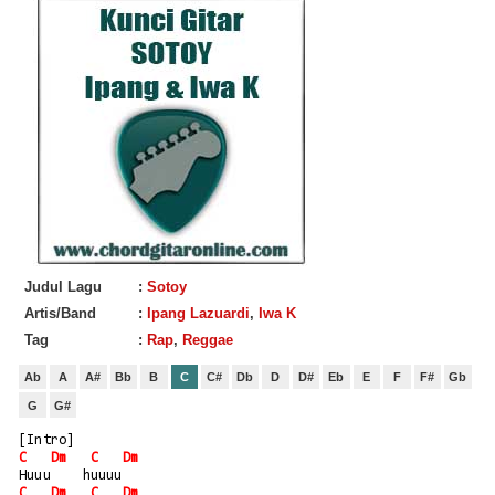
Judul Lagu
:
Sotoy
Artis/Band
:
Ipang Lazuardi
,
Iwa K
Tag
:
Rap
,
Reggae
Ab
A
A#
Bb
B
C
C#
Db
D
D#
Eb
E
F
F#
Gb
G
G#
[Intro]
C
Dm
C
Dm
Huuu    huuuu
C
Dm
C
Dm