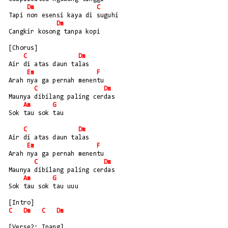
Dm
C
Tapi non esensi kaya di suguhi 
Dm
Cangkir kosong tanpa kopi
[Chorus]
C
Dm
Air di atas daun talas
Em
F
Arah nya ga pernah menentu
C
Dm
Maunya dibilang paling cerdas
Am
G
Sok tau sok tau
C
Dm
Air di atas daun talas
Em
F
Arah nya ga pernah menentu
C
Dm
Maunya dibilang paling cerdas
Am
G
Sok tau sok tau uuu
[Intro]
C
Dm
C
Dm
[Verse2: Ipang]