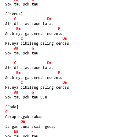
Sok tau sok tau
[Chorus]
C
Dm
Air di atas daun talas
Em
F
Arah nya ga pernah menentu
C
Dm
Maunya dibilang paling cerdas
Am
G
Sok tau sok tau
C
Dm
Air di atas daun talas
Em
F
Arah nya ga pernah menentu
C
Dm
Maunya dibilang paling cerdas
Am
G
Sok tau sok tau uuu
[Coda]
C
Cakap nggak cakap
Dm
Jangan cuma asal ngecap
Em
F
Sok tau sok tau