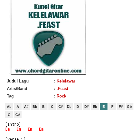
Judul Lagu
:
Kelelawar
Artis/Band
:
.Feast
Tag
:
Rock
Ab
A
A#
Bb
B
C
C#
Db
D
D#
Eb
E
F
F#
Gb
G
G#
[Intro]
Em
Em
Em
Em
[Verse 1]