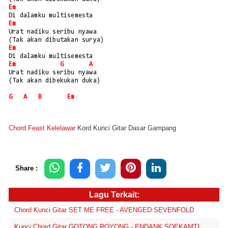
Em
Di dalamku multisemesta
Em
Urat nadiku seribu nyawa
(Tak akan dibutakan surya)
Em
Di dalamku multisemesta
Em
G
A
Urat nadiku seribu nyawa
(Tak akan dibekukan duka)
G
A
B
Em
Chord Feast Kelelawar
Kord Kunci Gitar Dasar Gampang
Share :
Lagu Terkait:
Chord Kunci Gitar SET ME FREE - AVENGED SEVENFOLD
Kunci Chord Gitar GOTONG ROYONG - ENDANK SOEKAMTI