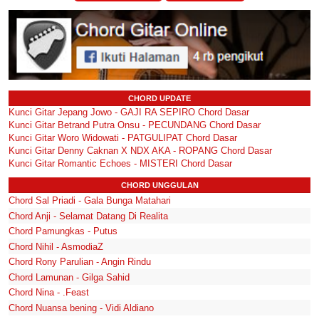
CHORD UPDATE
Kunci Gitar Jepang Jowo - GAJI RA SEPIRO Chord Dasar
Kunci Gitar Betrand Putra Onsu - PECUNDANG Chord Dasar
Kunci Gitar Woro Widowati - PATGULIPAT Chord Dasar
Kunci Gitar Denny Caknan X NDX AKA - ROPANG Chord Dasar
Kunci Gitar Romantic Echoes - MISTERI Chord Dasar
CHORD UNGGULAN
Chord Sal Priadi - Gala Bunga Matahari
Chord Anji - Selamat Datang Di Realita
Chord Pamungkas - Putus
Chord Nihil - AsmodiaZ
Chord Rony Parulian - Angin Rindu
Chord Lamunan - Gilga Sahid
Chord Nina - .Feast
Chord Nuansa bening - Vidi Aldiano