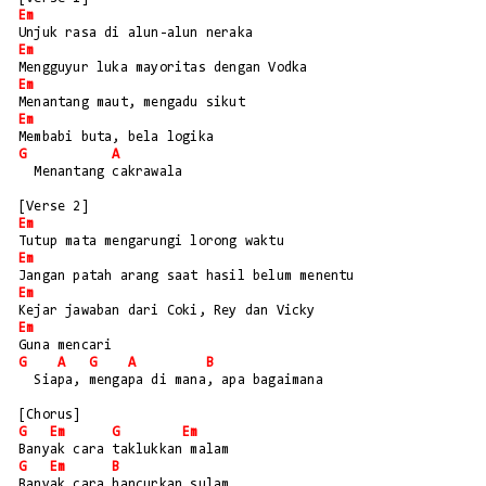
Em
Unjuk rasa di alun-alun neraka
Em
Mengguyur luka mayoritas dengan Vodka
Em
Menantang maut, mengadu sikut
Em
Membabi buta, bela logika
G
A
  Menantang cakrawala
[Verse 2]
Em
Tutup mata mengarungi lorong waktu
Em
Jangan patah arang saat hasil belum menentu
Em
Kejar jawaban dari Coki, Rey dan Vicky
Em
Guna mencari
G
A
G
A
B
  Siapa, mengapa di mana, apa bagaimana
[Chorus]
G
Em
G
Em
Banyak cara taklukkan malam
G
Em
B
Banyak cara hancurkan sulam