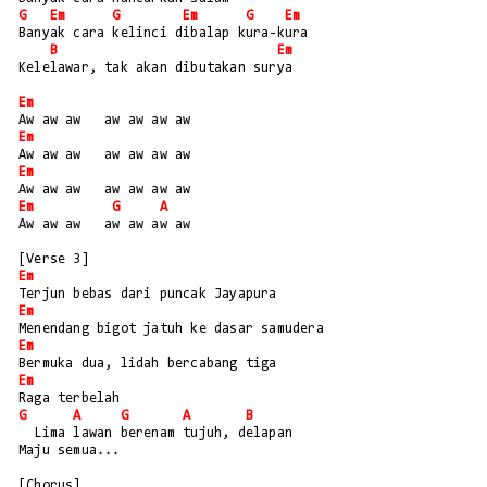
G
Em
G
Em
G
Em
Banyak cara kelinci dibalap kura-kura
B
Em
Kelelawar, tak akan dibutakan surya
Em
Aw aw aw   aw aw aw aw
Em
Aw aw aw   aw aw aw aw
Em
Aw aw aw   aw aw aw aw
Em
G
A
Aw aw aw   aw aw aw aw
[Verse 3]
Em
Terjun bebas dari puncak Jayapura
Em
Menendang bigot jatuh ke dasar samudera
Em
Bermuka dua, lidah bercabang tiga
Em
Raga terbelah
G
A
G
A
B
  Lima lawan berenam tujuh, delapan
Maju semua...
[Chorus]