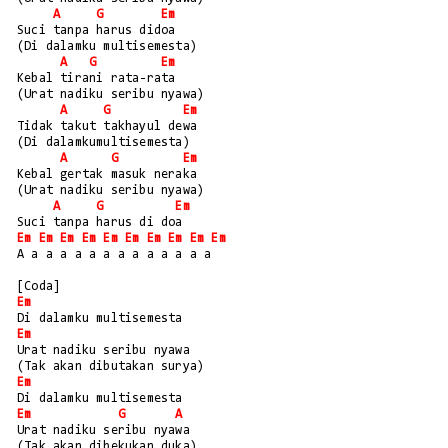
A
G
Em
Suci tanpa harus didoa
(Di dalamku multisemesta)
A
G
Em
Kebal tirani rata-rata
(Urat nadiku seribu nyawa)
A
G
Em
Tidak takut takhayul dewa
(Di dalamkumultisemesta)
A
G
Em
Kebal gertak masuk neraka
(Urat nadiku seribu nyawa)
A
G
Em
Suci tanpa harus di doa
Em
Em
Em
Em
Em
Em
Em
Em
Em
Em
A a a a a a a a a a a a a a
[Coda]
Em
Di dalamku multisemesta
Em
Urat nadiku seribu nyawa
(Tak akan dibutakan surya)
Em
Di dalamku multisemesta
Em
G
A
Urat nadiku seribu nyawa
(Tak akan dibekukan duka)