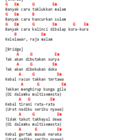
G
Em
G
Em
Banyak cara taklukkan malam
G
Em
B
Banyak cara hancurkan sulam
G
Em
G
Em
G
Em
Banyak cara kelinci dibalap kura-kura
B
Em
Kelelawar, raja malam
[Bridge]
A
G
Em
Tak akan dibutakan surya
A
G
Em
Tak akan dibekukan duka
A
G
Em
Kebal racun takkan tertawa
A
G
Em
Takkan menghirup bunga gila
(Di dalamku multisemesta)
A
G
Em
Kebal tirani rata-rata
(Urat nadiku seribu nyawa)
A
G
Em
Tidak takut takhayul dewa
(Di dalamku multisemesta)
A
G
Em
Kebal gertak masuk neraka
(Urat nadiku seribu nyawa)