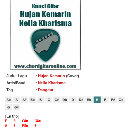
Judul Lagu
:
Hujan Kemarin
(Cover)
Artis/Band
:
Nella Kharisma
Tag
:
Dangdut
Ab
A
A#
Bb
B
C
C#
Db
D
D#
Eb
E
F
F#
Gb
G
G#
[Intro]
E
B
C#m
G#m
A
E
F#m
B