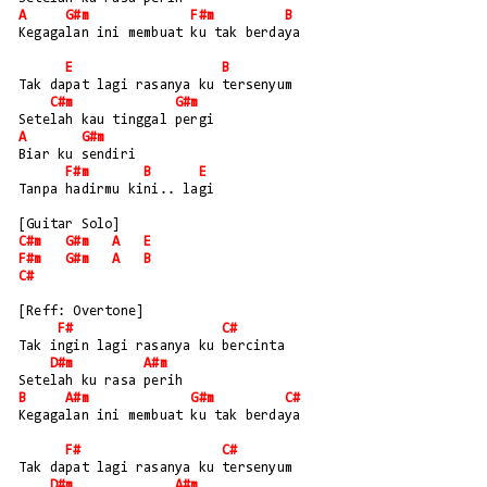
A
G#m
F#m
B
Kegagalan ini membuat ku tak berdaya
E
B
Tak dapat lagi rasanya ku tersenyum
C#m
G#m
Setelah kau tinggal pergi
A
G#m
Biar ku sendiri 
F#m
B
E
Tanpa hadirmu kini.. lagi
[Guitar Solo]
C#m
G#m
A
E
F#m
G#m
A
B
C#
[Reff: Overtone]
F#
C#
Tak ingin lagi rasanya ku bercinta
D#m
A#m
Setelah ku rasa perih
B
A#m
G#m
C#
Kegagalan ini membuat ku tak berdaya
F#
C#
Tak dapat lagi rasanya ku tersenyum
D#m
A#m