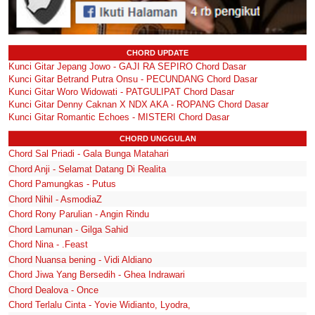
CHORD UPDATE
Kunci Gitar Jepang Jowo - GAJI RA SEPIRO Chord Dasar
Kunci Gitar Betrand Putra Onsu - PECUNDANG Chord Dasar
Kunci Gitar Woro Widowati - PATGULIPAT Chord Dasar
Kunci Gitar Denny Caknan X NDX AKA - ROPANG Chord Dasar
Kunci Gitar Romantic Echoes - MISTERI Chord Dasar
CHORD UNGGULAN
Chord Sal Priadi - Gala Bunga Matahari
Chord Anji - Selamat Datang Di Realita
Chord Pamungkas - Putus
Chord Nihil - AsmodiaZ
Chord Rony Parulian - Angin Rindu
Chord Lamunan - Gilga Sahid
Chord Nina - .Feast
Chord Nuansa bening - Vidi Aldiano
Chord Jiwa Yang Bersedih - Ghea Indrawari
Chord Dealova - Once
Chord Terlalu Cinta - Yovie Widianto, Lyodra,