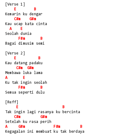
[Verse 1]
E
B
Kemarin ku dengar
C#m
G#m
Kau ucap kata cinta
A
E
Seolah dunia
F#m
B
Bagai dimusim semi
[Verse 2]
E
B
Kau datang padaku
C#m
G#m
Membawa luka lama
A
E
Ku tak ingin seolah
F#m
B
Semua seperti dulu
[Reff]
E
B
Tak ingin lagi rasanya ku bercinta
C#m
G#m
Setelah ku rasa perih
A
G#m
F#m
B
Kegagalan ini membuat ku tak berdaya