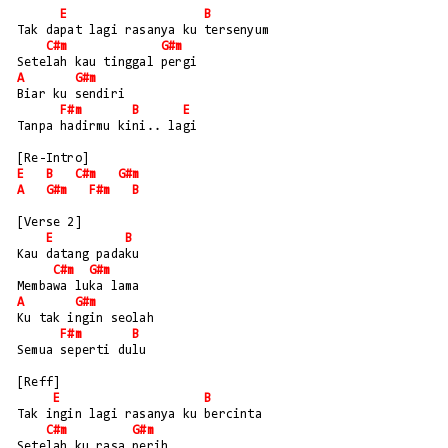
E
B
Tak dapat lagi rasanya ku tersenyum
C#m
G#m
Setelah kau tinggal pergi
A
G#m
Biar ku sendiri 
F#m
B
E
Tanpa hadirmu kini.. lagi
[Re-Intro]
E
B
C#m
G#m
A
G#m
F#m
B
[Verse 2]
E
B
Kau datang padaku
C#m
G#m
Membawa luka lama
A
G#m
Ku tak ingin seolah
F#m
B
Semua seperti dulu
[Reff]
E
B
Tak ingin lagi rasanya ku bercinta
C#m
G#m
Setelah ku rasa perih