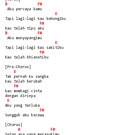
B
F#
 Aku percaya kamu
E
Tapi lagi-lagi kau bohongiku
F#
Kau telah tipu aku
B
F#
 Aku menyayangimu
E
Tapi lagi-lagi kau sakitiku
F#
Kau telah khianatiku
[Pre-Chorus]
E
Tak pernah ku sangka
kau telah berubah
F#
kau membagi cinta
dengan dirinya
E
Aku yang terluka
F#
Sungguh aku kecewa
[Chorus]
B
F#
Setan apa yang merasukimu