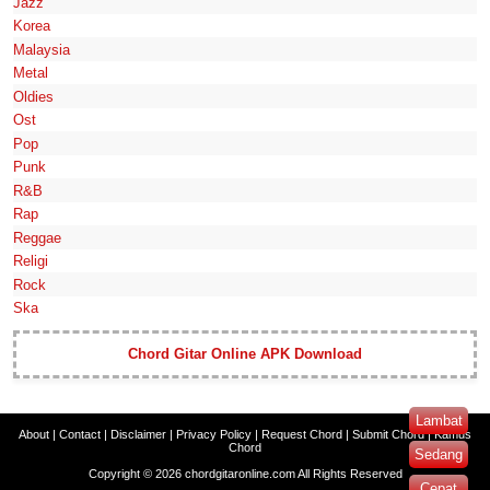
Jazz
Korea
Malaysia
Metal
Oldies
Ost
Pop
Punk
R&B
Rap
Reggae
Religi
Rock
Ska
Chord Gitar Online APK Download
Lambat
About
|
Contact
|
Disclaimer
|
Privacy Policy
|
Request Chord
|
Submit Chord
|
Kamus
Chord
Sedang
Copyright ©
2026
chordgitaronline.com
All Rights Reserved
Cepat