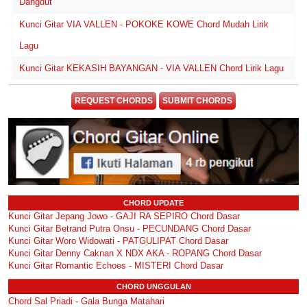
Dangdut
Kunci Gitar VIA VALLEN - POKOKE KOWE Chord Mudah Lirik
Lagu
Kunci Gitar KEKASIH BAYANGAN - VIA VALLEN Chord Lirik Lagu
REQUEST CHORDS
SUBMIT CHORDS
CHORD UPDATE
Kunci Gitar Jepang Jowo - GAJI RA SEPIRO Chord Dasar
Kunci Gitar Betrand Putra Onsu - PECUNDANG Chord Dasar
Kunci Gitar Woro Widowati - PATGULIPAT Chord Dasar
Kunci Gitar Denny Caknan X NDX AKA - ROPANG Chord Dasar
Kunci Gitar Romantic Echoes - MISTERI Chord Dasar
CHORD UNGGULAN
Chord Sal Priadi - Gala Bunga Matahari