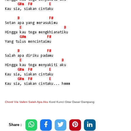
G#m
F#
E
Kau sia, siakan cintaku
B
F#
Setan apa yang merasukimu
E
B
Hingga kau tega mengkhianatiku
G#m
F#
Yang tulus mencintaimu
B
F#
Salah apa diriku padamu
E
B
Hingga kau tega menyakiti aku
G#m
F#
E
Kau sia, siakan cintaku
G#m
F#
E
Kau sia, siakan cintaku... hmmm
Chord Via Vallen Salah Apa Aku
Kord Kunci Gitar Dasar Gampang
Share :