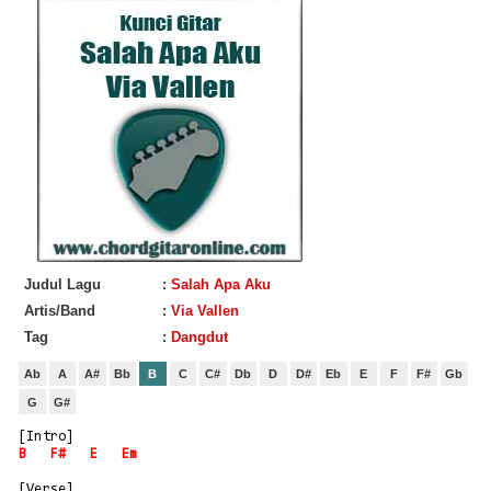
Judul Lagu
:
Salah Apa Aku
Artis/Band
:
Via Vallen
Tag
:
Dangdut
Ab
A
A#
Bb
B
C
C#
Db
D
D#
Eb
E
F
F#
Gb
G
G#
[Intro]
B
F#
E
Em
[Verse]