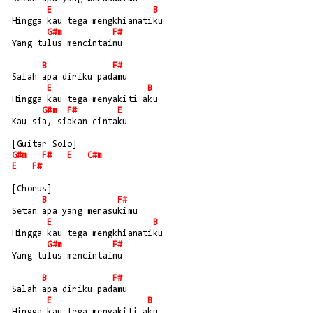
E
B
Hingga kau tega mengkhianatiku
G#m
F#
Yang tulus mencintaimu
B
F#
Salah apa diriku padamu
E
B
Hingga kau tega menyakiti aku
G#m
F#
E
Kau sia, siakan cintaku
[Guitar Solo]
G#m
F#
E
C#m
E
F#
[Chorus]
B
F#
Setan apa yang merasukimu
E
B
Hingga kau tega mengkhianatiku
G#m
F#
Yang tulus mencintaimu
B
F#
Salah apa diriku padamu
E
B
Hingga kau tega menyakiti aku