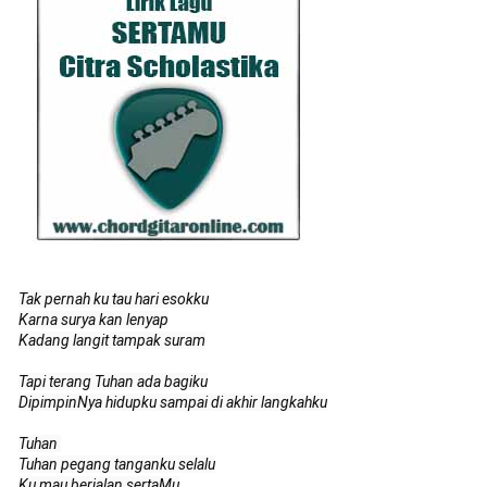
Tak pernah ku tau hari esokku

Karna surya kan lenyap

Kadang langit tampak suram

Tapi terang Tuhan ada bagiku

DipimpinNya hidupku sampai di akhir langkahku

Tuhan 

Tuhan pegang tanganku selalu

Ku mau berjalan sertaMu
