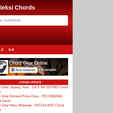
leksi Chords
-Z
0-9
CHORD UPDATE
i Gitar Jepang Jowo - GAJI RA SEPIRO Chord
r
i Gitar Betrand Putra Onsu - PECUNDANG
d Dasar
i Gitar Woro Widowati - PATGULIPAT Chord
r