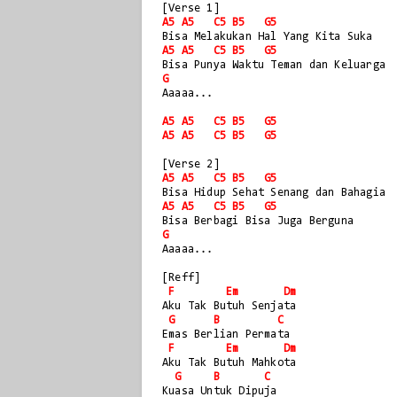
[Verse 1]
A5
A5
C5
B5
G5
Bisa Melakukan Hal Yang Kita Suka
A5
A5
C5
B5
G5
Bisa Punya Waktu Teman dan Keluarga
G
Aaaaa...
A5
A5
C5
B5
G5
A5
A5
C5
B5
G5
[Verse 2]
A5
A5
C5
B5
G5
Bisa Hidup Sehat Senang dan Bahagia
A5
A5
C5
B5
G5
Bisa Berbagi Bisa Juga Berguna
G
Aaaaa...
[Reff]
F
Em
Dm
Aku Tak Butuh Senjata
G
B
C
Emas Berlian Permata
F
Em
Dm
Aku Tak Butuh Mahkota
G
B
C
Kuasa Untuk Dipuja