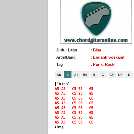
Judul Lagu
:
Bisa
Artis/Band
:
Endank Soekamti
Tag
:
Punk
,
Rock
Ab
A
A#
Bb
B
C
C#
Db
D
[Intro]
A5
A5
C5
B5
G5
A5
A5
C5
B5
G5
A5
A5
C5
B5
G5
A5
A5
C5
B5
G5
A5
A5
C5
B5
G5
A5
A5
C5
B5
G5
A5
A5
C5
B5
G5
A5
A5
C5
B5
G5
(8x)