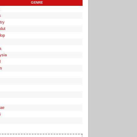
GENRE
t
s
try
dut
Hop
a
ysia
l
es
ae
i