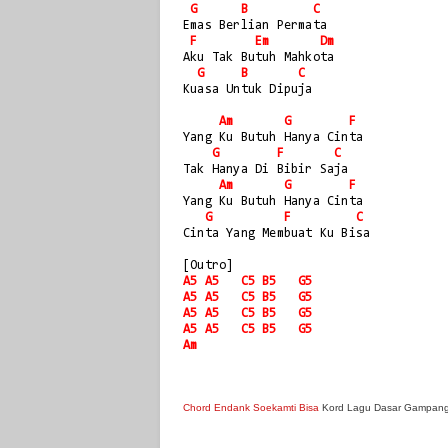
G
B
C
Emas Berlian Permata
F
Em
Dm
Aku Tak Butuh Mahkota
G
B
C
Kuasa Untuk Dipuja
Am
G
F
Yang Ku Butuh Hanya Cinta
G
F
C
Tak Hanya Di Bibir Saja
Am
G
F
Yang Ku Butuh Hanya Cinta
G
F
C
Cinta Yang Membuat Ku Bisa
[Outro]
A5
A5
C5
B5
G5
A5
A5
C5
B5
G5
A5
A5
C5
B5
G5
A5
A5
C5
B5
G5
Am
Chord Endank Soekamti Bisa
Kord Lagu Dasar Gampan