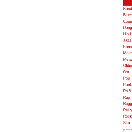
Bara
Blue
Coun
Dang
Hip 
Jazz
Kore
Mala
Meta
Oldi
Ost
Pop
Punk
R&B
Rap
Regg
Relig
Rock
Ska