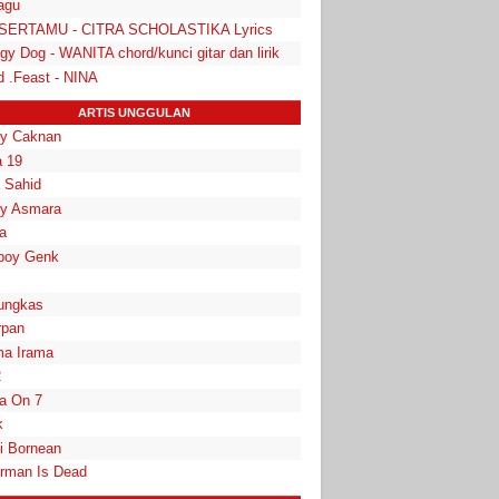
lagu
k SERTAMU - CITRA SCHOLASTIKA Lyrics
y Dog - WANITA chord/kunci gitar dan lirik
d .Feast - NINA
ARTIS UNGGULAN
y Caknan
 19
a Sahid
y Asmara
a
boy Genk
ungkas
rpan
a Irama
2
la On 7
k
i Bornean
rman Is Dead