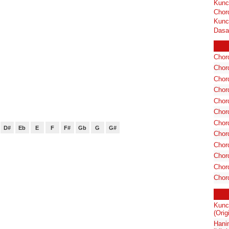
Kunc
Chor
Kunc
Dasa
Chord
Chord
Chor
Chor
Chor
Chor
Chord
D#
Eb
E
F
F#
Gb
G
G#
Chord
Chor
Chor
Chord
Chor
Kunc
(Orig
Hani