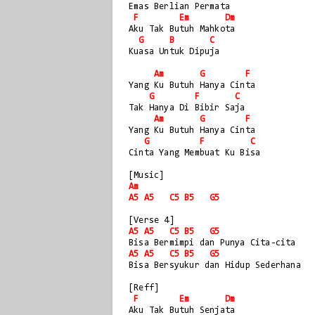
Emas Berlian Permata
F
Em
Dm
Aku Tak Butuh Mahkota
G
B
C
Kuasa Untuk Dipuja
Am
G
F
Yang Ku Butuh Hanya Cinta
G
F
C
Tak Hanya Di Bibir Saja
Am
G
F
Yang Ku Butuh Hanya Cinta
G
F
C
Cinta Yang Membuat Ku Bisa
[Music]
Am
A5
A5
C5
B5
G5
[Verse 4]
A5
A5
C5
B5
G5
Bisa Bermimpi dan Punya Cita-cita
A5
A5
C5
B5
G5
Bisa Bersyukur dan Hidup Sederhana
[Reff]
F
Em
Dm
Aku Tak Butuh Senjata