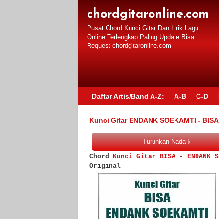
chordgitaronline.com
Pusat Chord Kunci Gitar Dan Lirik Lagu
Online Terlengkap Paling Update Bisa
Request chordgitaronline.com
Daftar Artis/Band A-Z:
A-B
C-D
Kunci Gitar ENDANK SOEKAMTI - BISA
Chord
Kunci Gitar BISA - ENDANK S
Original