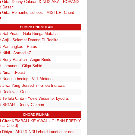
i Gitar Denny Caknan X NDX AKA - ROPANG
d Dasar
i Gitar Romantic Echoes - MISTERI Chord
r
CHORD UNGGULAN
 Sal Priadi - Gala Bunga Matahari
 Anji - Selamat Datang Di Realita
d Pamungkas - Putus
d Nihil - AsmodiaZ
d Rony Parulian - Angin Rindu
d Lamunan - Gilga Sahid
 Nina - .Feast
 Nuansa bening - Vidi Aldiano
d Jiwa Yang Bersedih - Ghea Indrawari
d Dealova - Once
 Terlalu Cinta - Yovie Widianto, Lyodra,
d SIGAR - Denny Caknan
CHORD PILIHAN
i Gitar KEMBALI KE AWAL - GLENN FREDLY
inal Chord)
n Dhiya - AKU RINDU chord kunci gitar dan