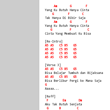
Am
G
F
Yang Ku Butuh Hanya Cinta
G
F
C
Tak Hanya Di Bibir Saja
Am
G
F
Yang Ku Butuh Hanya Cinta
G
F
C
Cinta Yang Membuat Ku Bisa
[Re-Intro]
A5
A5
C5
B5
G5
A5
A5
C5
B5
G5
A5
A5
C5
B5
G5
A5
A5
C5
B5
G5
[Verse 3]
A5
A5
C5
B5
G5
Bisa Belajar Tumbuh dan Bijaksana
A5
A5
C5
B5
G5
Bisa Berlibur Pergi ke Mana Saja
G
Aaaaa...
[Reff]
F
Em
Dm
Aku Tak Butuh Senjata
G
B
C