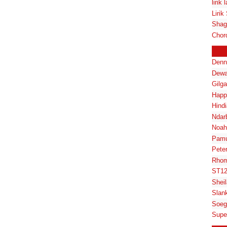
lirik 
Liri
Shagg
Chor
Denn
Dewa
Gilg
Happ
Hindi
Ndar
Noah
Pam
Pete
Rhom
ST1
Shei
Slan
Soeg
Supe