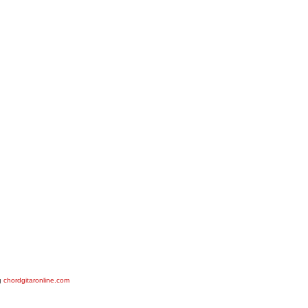
g
chordgitaronline.com