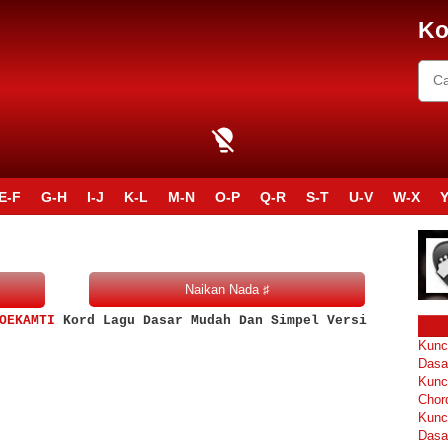
Ko
E-F
G-H
I-J
K-L
M-N
O-P
Q-R
S-T
U-V
W-X
Y
OEKAMTI
Kord Lagu Dasar Mudah Dan Simpel Versi
Kunc
Dasa
Kunc
Chor
Kunc
Dasa