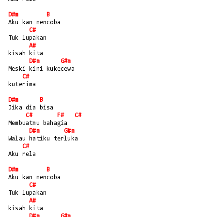
D#m
B
Aku kan mencoba
C#
Tuk lupakan
A#
kisah kita
D#m
G#m
Meski kini kukecewa
C#
kuterima
D#m
B
Jika dia bisa
C#
F#
C#
Membuatmu bahagia
D#m
G#m
Walau hatiku terluka
C#
Aku rela
D#m
B
Aku kan mencoba
C#
Tuk lupakan
A#
kisah kita
D#m
G#m