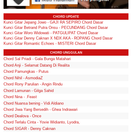
CHORD UPDATE
Kunci Gitar Jepang Jowo - GAJI RA SEPIRO Chord Dasar
Kunci Gitar Betrand Putra Onsu - PECUNDANG Chord Dasar
Kunci Gitar Woro Widowati - PATGULIPAT Chord Dasar
Kunci Gitar Denny Caknan X NDX AKA - ROPANG Chord Dasar
Kunci Gitar Romantic Echoes - MISTERI Chord Dasar
CHORD UNGGULAN
Chord Sal Priadi - Gala Bunga Matahari
Chord Anji - Selamat Datang Di Realita
Chord Pamungkas - Putus
Chord Nihil - AsmodiaZ
Chord Rony Parulian - Angin Rindu
Chord Lamunan - Gilga Sahid
Chord Nina - .Feast
Chord Nuansa bening - Vidi Aldiano
Chord Jiwa Yang Bersedih - Ghea Indrawari
Chord Dealova - Once
Chord Terlalu Cinta - Yovie Widianto, Lyodra,
Chord SIGAR - Denny Caknan