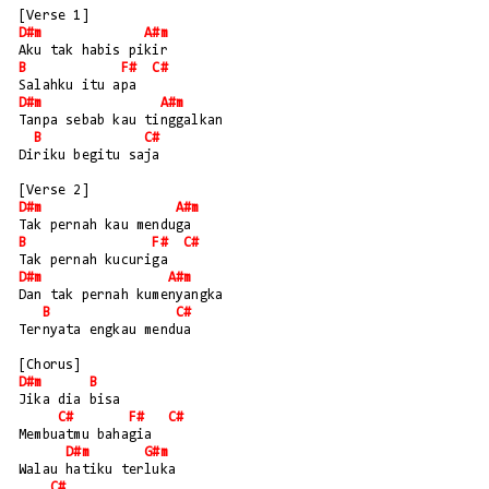
[Verse 1]
D#m
A#m
Aku tak habis pikir
B
F#
C#
Salahku itu apa
D#m
A#m
Tanpa sebab kau tinggalkan
B
C#
Diriku begitu saja
[Verse 2]
D#m
A#m
Tak pernah kau menduga
B
F#
C#
Tak pernah kucuriga
D#m
A#m
Dan tak pernah kumenyangka
B
C#
Ternyata engkau mendua
[Chorus]
D#m
B
Jika dia bisa
C#
F#
C#
Membuatmu bahagia
D#m
G#m
Walau hatiku terluka
C#