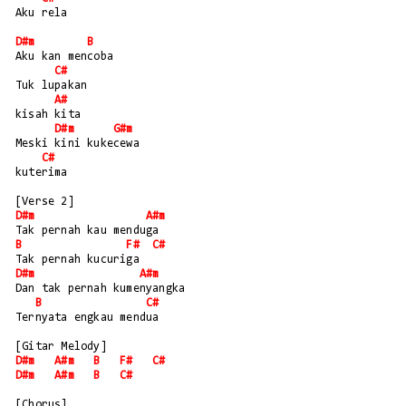
Aku rela
D#m
B
Aku kan mencoba
C#
Tuk lupakan
A#
kisah kita
D#m
G#m
Meski kini kukecewa
C#
kuterima
[Verse 2]
D#m
A#m
Tak pernah kau menduga
B
F#
C#
Tak pernah kucuriga
D#m
A#m
Dan tak pernah kumenyangka
B
C#
Ternyata engkau mendua
[Gitar Melody]
D#m
A#m
B
F#
C#
D#m
A#m
B
C#
[Chorus]