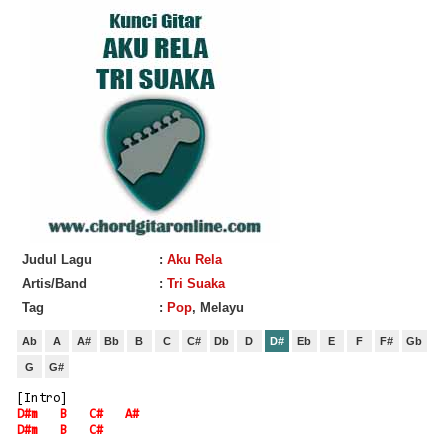
Judul Lagu
:
Aku Rela
Artis/Band
:
Tri Suaka
Tag
:
Pop
, Melayu
Ab
A
A#
Bb
B
C
C#
Db
D
D#
Eb
E
F
F#
Gb
G
G#
[Intro]
D#m
B
C#
A#
D#m
B
C#