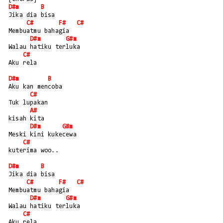
D#m
B
Jika dia bisa
C#
F#
C#
Membuatmu bahagia
D#m
G#m
Walau hatiku terluka
C#
Aku rela
D#m
B
Aku kan mencoba
C#
Tuk lupakan
A#
kisah kita
D#m
G#m
Meski kini kukecewa
C#
kuterima woo..
D#m
B
Jika dia bisa
C#
F#
C#
Membuatmu bahagia
D#m
G#m
Walau hatiku terluka
C#
Aku rela