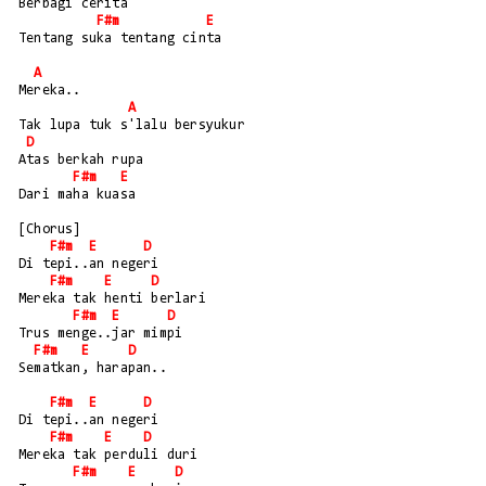
Berbagi cerita
F#m
E
Tentang suka tentang cinta
A
Mereka..
A
Tak lupa tuk s'lalu bersyukur
D
Atas berkah rupa
F#m
E
Dari maha kuasa
[Chorus]
F#m
E
D
Di tepi..an negeri
F#m
E
D
Mereka tak henti berlari
F#m
E
D
Trus menge..jar mimpi
F#m
E
D
Sematkan, harapan..
F#m
E
D
Di tepi..an negeri
F#m
E
D
Mereka tak perduli duri
F#m
E
D