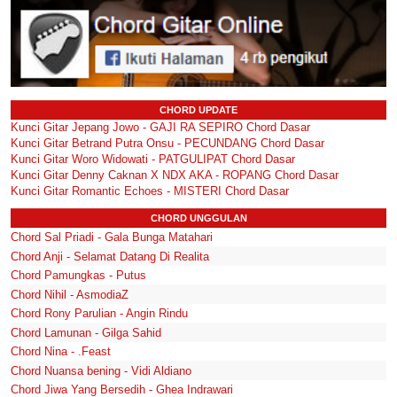
CHORD UPDATE
Kunci Gitar Jepang Jowo - GAJI RA SEPIRO Chord Dasar
Kunci Gitar Betrand Putra Onsu - PECUNDANG Chord Dasar
Kunci Gitar Woro Widowati - PATGULIPAT Chord Dasar
Kunci Gitar Denny Caknan X NDX AKA - ROPANG Chord Dasar
Kunci Gitar Romantic Echoes - MISTERI Chord Dasar
CHORD UNGGULAN
Chord Sal Priadi - Gala Bunga Matahari
Chord Anji - Selamat Datang Di Realita
Chord Pamungkas - Putus
Chord Nihil - AsmodiaZ
Chord Rony Parulian - Angin Rindu
Chord Lamunan - Gilga Sahid
Chord Nina - .Feast
Chord Nuansa bening - Vidi Aldiano
Chord Jiwa Yang Bersedih - Ghea Indrawari