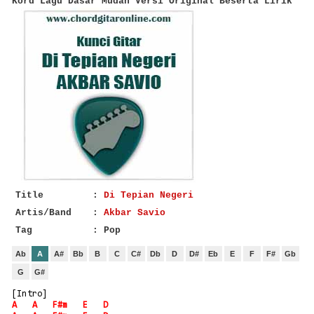
Kord Lagu Dasar Mudah Versi Original Beserta Lirik
Title
:
Di Tepian Negeri
Artis/Band
:
Akbar Savio
Tag
: Pop
Ab
A
A#
Bb
B
C
C#
Db
D
D#
Eb
E
F
F#
Gb
G
G#
[Intro]
A
A
F#m
E
D