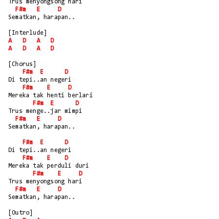
Trus menyongsong hari
F#m
E
D
Sematkan, harapan..
[Interlude]
A
D
A
D
A
D
A
D
[Chorus]
F#m
E
D
Di tepi..an negeri
F#m
E
D
Mereka tak henti berlari
F#m
E
D
Trus menge..jar mimpi
F#m
E
D
Sematkan, harapan..
F#m
E
D
Di tepi..an negeri
F#m
E
D
Mereka tak perduli duri
F#m
E
D
Trus menyongsong hari
F#m
E
D
Sematkan, harapan..
[Outro]