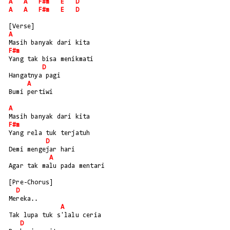
A
A
F#m
E
D
A
A
F#m
E
D
[Verse]
A
Masih banyak dari kita
F#m
Yang tak bisa menikmati
D
Hangatnya pagi
A
Bumi pertiwi
A
Masih banyak dari kita
F#m
Yang rela tuk terjatuh
D
Demi mengejar hari
A
Agar tak malu pada mentari
[Pre-Chorus]
D
Mereka..
A
Tak lupa tuk s'lalu ceria
D