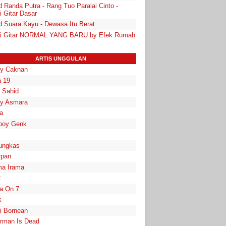
 Randa Putra - Rang Tuo Paralai Cinto -
i Gitar Dasar
d Suara Kayu - Dewasa Itu Berat
i Gitar NORMAL YANG BARU by Efek Rumah
ARTIS UNGGULAN
y Caknan
 19
a Sahid
y Asmara
a
boy Genk
ungkas
rpan
a Irama
2
la On 7
k
i Bornean
rman Is Dead