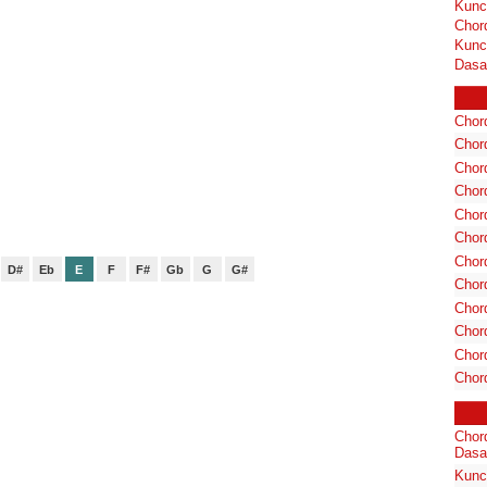
Kunc
Chor
Kunc
Dasa
Chord
Chord
Chor
Chor
Chor
Chor
Chord
D#
Eb
E
F
F#
Gb
G
G#
Chord
Chor
Chor
Chord
Chor
Chor
Dasa
Kunc