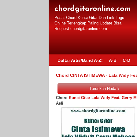
chordgitaronline.com
Pusat Chord Kunci Gitar Dan Lirik Lagu
Online Terlengkap Paling Update Bisa
Request chordgitaronline.com
Daftar Artis/Band A-Z:
A-B
C-D
Chord CINTA ISTIMEWA - Lala Widy Feat 
Chord
Kunci Gitar Lala Widy Feat. Gerry M
Asli