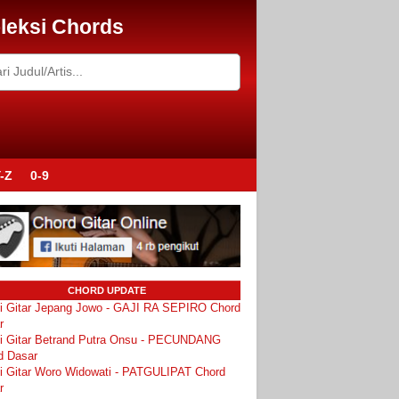
leksi Chords
-Z
0-9
CHORD UPDATE
i Gitar Jepang Jowo - GAJI RA SEPIRO Chord
r
i Gitar Betrand Putra Onsu - PECUNDANG
d Dasar
i Gitar Woro Widowati - PATGULIPAT Chord
r