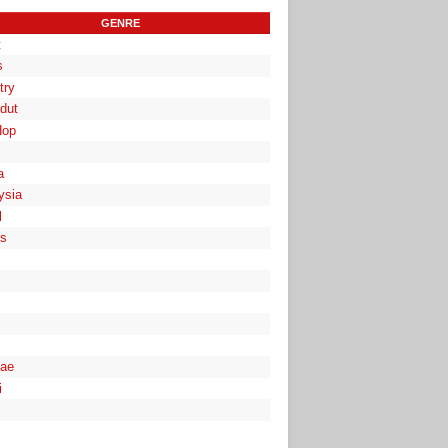
GENRE
t
s
try
dut
Hop
a
ysia
l
es
ae
i