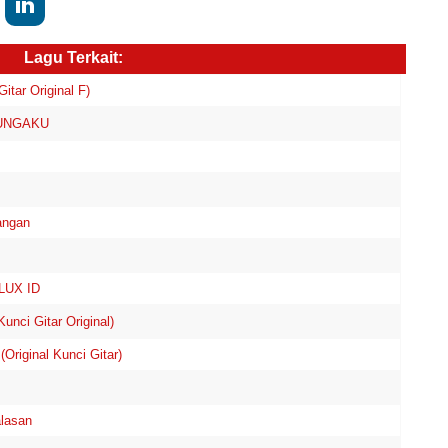
Lagu Terkait:
tar Original F)
 LUNGAKU
angan
LUX ID
i Gitar Original)
Original Kunci Gitar)
alasan