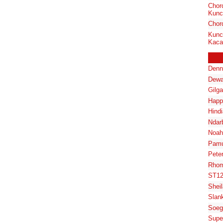
Chord
Kunc
Chor
Kunc
Kaca
Denn
Dewa
Gilg
Happ
Hindi
Ndar
Noah
Pam
Pete
Rhom
ST1
Shei
Slan
Soeg
Supe