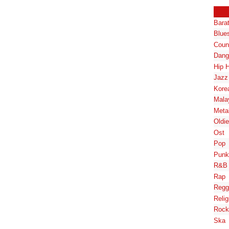
Bara
Blue
Coun
Dang
Hip 
Jazz
Kore
Mala
Meta
Oldi
Ost
Pop
Punk
R&B
Rap
Regg
Relig
Rock
Ska