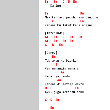
Bm
Em
C
D
Em
   Darimu
Em
Bm
Maafkan aku penuh rasa cemburu
C
Em
Karena ku takut kehilanganmu
[Interlude]
Am
Em
C
Bm
Em
Am
Em
Bm
Em
C
D
Em
[Gerry]
Em
Tak akan ku biarkan
E
Kau menangis menahan
Am
Beratnya rindu
Am
Karena di setiap waktu
D
C
Em
Aku, juga merindukanmu
C
D
Em
Em