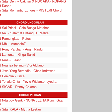
i Gitar Denny Caknan X NDX AKA - ROPANG
d Dasar
i Gitar Romantic Echoes - MISTERI Chord
r
CHORD UNGGULAN
 Sal Priadi - Gala Bunga Matahari
 Anji - Selamat Datang Di Realita
d Pamungkas - Putus
d Nihil - AsmodiaZ
d Rony Parulian - Angin Rindu
d Lamunan - Gilga Sahid
 Nina - .Feast
 Nuansa bening - Vidi Aldiano
d Jiwa Yang Bersedih - Ghea Indrawari
d Dealova - Once
 Terlalu Cinta - Yovie Widianto, Lyodra,
d SIGAR - Denny Caknan
CHORD PILIHAN
d Ndarboy Genk - NONA JELITA Kunci Gitar
r
i Gitar KALA - Mytha Lestari