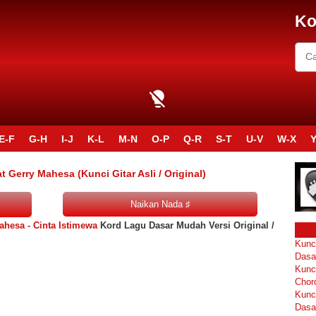
Ko
E-F
G-H
I-J
K-L
M-N
O-P
Q-R
S-T
U-V
W-X
Y
Gerry Mahesa (Kunci Gitar Asli / Original)
ahesa - Cinta Istimewa
Kord Lagu Dasar Mudah Versi Original /
Kunc
Dasa
Kunc
Chor
Kunc
Dasa