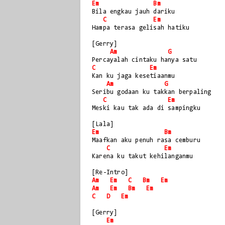
Em
Bm
Bila engkau jauh dariku
C
Em
Hampa terasa gelisah hatiku
[Gerry]
Am
G
Percayalah cintaku hanya satu
C
Em
Kan ku jaga kesetiaanmu
Am
G
Seribu godaan ku takkan berpaling
C
Em
Meski kau tak ada di sampingku
[Lala]
Em
Bm
Maafkan aku penuh rasa cemburu
C
Em
Karena ku takut kehilanganmu
[Re-Intro]
Am
Em
C
Bm
Em
Am
Em
Bm
Em
C
D
Em
[Gerry]
Em