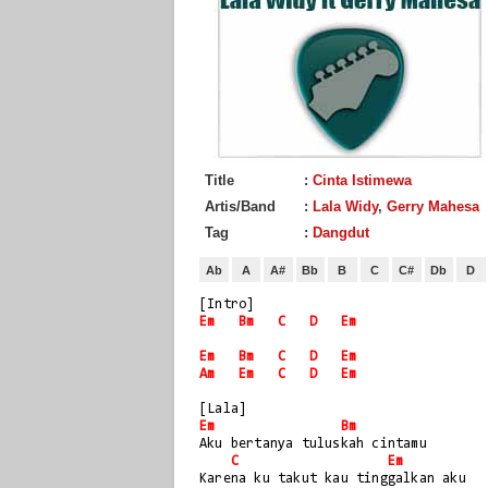
Title
:
Cinta Istimewa
Artis/Band
:
Lala Widy
,
Gerry Mahesa
Tag
:
Dangdut
Ab
A
A#
Bb
B
C
C#
Db
D
[Intro]
Em
Bm
C
D
Em
Em
Bm
C
D
Em
Am
Em
C
D
Em
[Lala]
Em
Bm
Aku bertanya tuluskah cintamu
C
Em
Karena ku takut kau tinggalkan aku