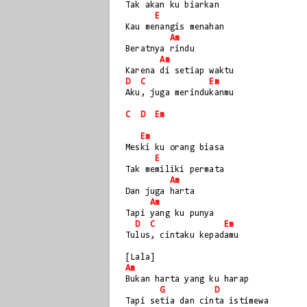
Tak akan ku biarkan
E
Kau menangis menahan
Am
Beratnya rindu
Am
Karena di setiap waktu
D
C
Em
Aku, juga merindukanmu
C
D
Em
Em
Meski ku orang biasa
E
Tak memiliki permata
Am
Dan juga harta
Am
Tapi yang ku punya
D
C
Em
Tulus, cintaku kepadamu
[Lala]
Am
Bukan harta yang ku harap
G
D
Tapi setia dan cinta istimewa