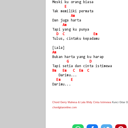
Meski ku orang biasa
E
Tak memiliki permata
Am
Dan juga harta
Am
Tapi yang ku punya
D
C
Em
Tulus, cintaku kepadamu
[Lala]
Am
Bukan harta yang ku harap
G
D
Tapi setia dan cinta istimewa
Bm
Em
C
Em
C
   Darimu...
Em
E
Darimu...
Chord Gerry Mahesa & Lala Widy Cinta Istimewa
Kunci Gitar 
chordgitaronline.com