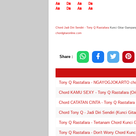
Am
Dm
Am
Dm
Am
Dm
Am
Am
Chord Jadi Diri Sendiri - Tony Q Rastafara
Kunci Gitar Gampan
chordgitaronline.com
Share :
Tony Q Rastafara - NGAYOGJOKARTO chord k
Chord KAMU SEXY - Tony Q Rastafara (Orig
Chord CATATAN CINTA - Tony Q Rastafara (O
Chord Tony Q - Jadi Diri Sendiri (Kunci Git
Tony Q Rastafara - Tertanam Chord Kunci G
Tony Q Rastafara - Don't Worry Chord Kunci