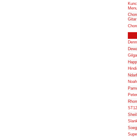
Kunci
Menu
Chor
Gitar
Chord
Denn
Dewa
Gilg
Happ
Hindi
Ndar
Noah
Pam
Pete
Rhom
ST1
Shei
Slan
Soeg
Supe