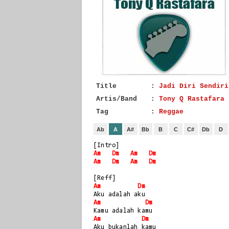
Title
:
Jadi Diri Sendiri
Artis/Band
:
Tony Q Rastafara
Tag
:
Reggae
Ab
A
A#
Bb
B
C
C#
Db
D
[Intro]
Am
Dm
Am
Dm
Am
Dm
Am
Dm
[Reff]
Am
Dm
Aku adalah aku
Am
Dm
Kamu adalah kamu
Am
Dm
Aku bukanlah kamu