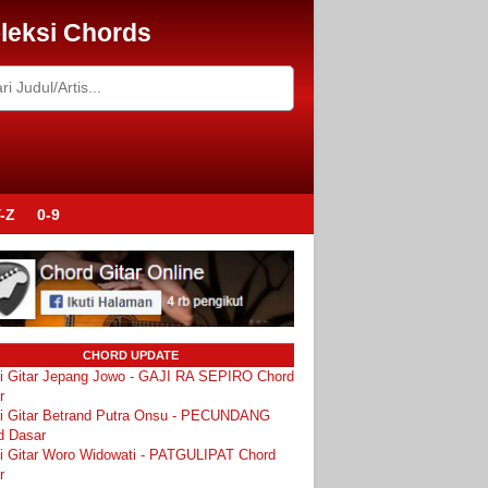
leksi Chords
-Z
0-9
CHORD UPDATE
i Gitar Jepang Jowo - GAJI RA SEPIRO Chord
r
i Gitar Betrand Putra Onsu - PECUNDANG
d Dasar
i Gitar Woro Widowati - PATGULIPAT Chord
r