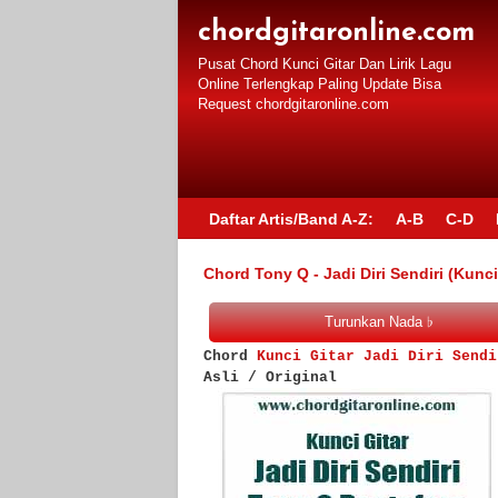
chordgitaronline.com
Pusat Chord Kunci Gitar Dan Lirik Lagu
Online Terlengkap Paling Update Bisa
Request chordgitaronline.com
Daftar Artis/Band A-Z:
A-B
C-D
Chord Tony Q - Jadi Diri Sendiri (Kunc
Chord
Kunci Gitar Jadi Diri Sendi
Asli / Original