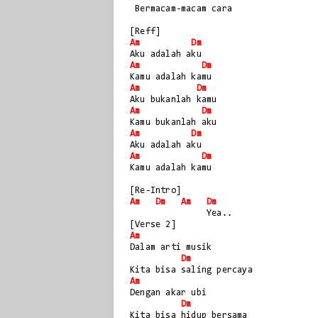
 Bermacam-macam cara
[Reff]
Am
Dm
Aku adalah aku
Am
Dm
Kamu adalah kamu
Am
Dm
Aku bukanlah kamu
Am
Dm
Kamu bukanlah aku
Am
Dm
Aku adalah aku
Am
Dm
Kamu adalah kamu
[Re-Intro]
Am
Dm
Am
Dm
               Yea..
[Verse 2]
Am
Dalam arti musik 
Dm
Kita bisa saling percaya
Am
Dengan akar ubi 
Dm
Kita bisa hidup bersama