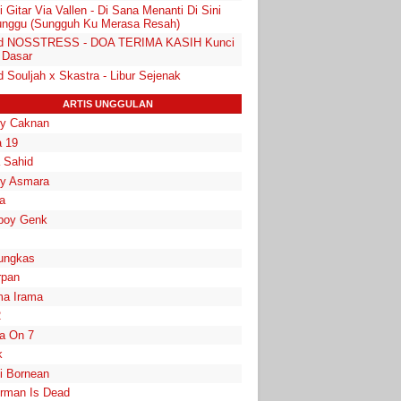
 Gitar Via Vallen - Di Sana Menanti Di Sini
nggu (Sungguh Ku Merasa Resah)
d NOSSTRESS - DOA TERIMA KASIH Kunci
 Dasar
 Souljah x Skastra - Libur Sejenak
ARTIS UNGGULAN
y Caknan
 19
a Sahid
y Asmara
a
boy Genk
ungkas
rpan
a Irama
2
la On 7
k
i Bornean
rman Is Dead