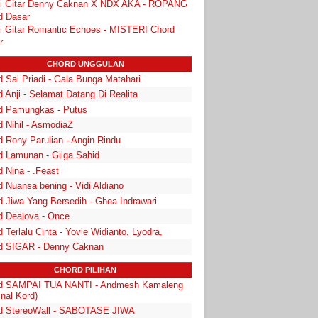
i Gitar Denny Caknan X NDX AKA - ROPANG
d Dasar
i Gitar Romantic Echoes - MISTERI Chord
r
CHORD UNGGULAN
 Sal Priadi - Gala Bunga Matahari
 Anji - Selamat Datang Di Realita
d Pamungkas - Putus
d Nihil - AsmodiaZ
d Rony Parulian - Angin Rindu
d Lamunan - Gilga Sahid
 Nina - .Feast
 Nuansa bening - Vidi Aldiano
d Jiwa Yang Bersedih - Ghea Indrawari
d Dealova - Once
 Terlalu Cinta - Yovie Widianto, Lyodra,
d SIGAR - Denny Caknan
CHORD PILIHAN
d SAMPAI TUA NANTI - Andmesh Kamaleng
inal Kord)
d StereoWall - SABOTASE JIWA