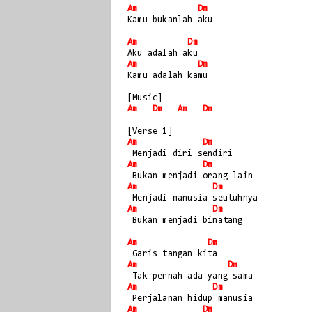
Am
Dm
Kamu bukanlah aku
Am
Dm
Aku adalah aku
Am
Dm
Kamu adalah kamu
[Music]
Am
Dm
Am
Dm
[Verse 1]
Am
Dm
 Menjadi diri sendiri
Am
Dm
 Bukan menjadi orang lain
Am
Dm
 Menjadi manusia seutuhnya
Am
Dm
 Bukan menjadi binatang
Am
Dm
 Garis tangan kita
Am
Dm
 Tak pernah ada yang sama
Am
Dm
 Perjalanan hidup manusia
Am
Dm