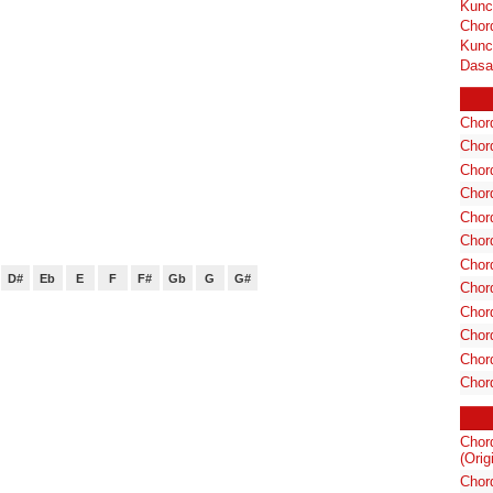
Kunc
Chor
Kunc
Dasa
Chord
Chord
Chor
Chor
Chor
Chor
Chord
D#
Eb
E
F
F#
Gb
G
G#
Chord
Chor
Chor
Chord
Chor
Chor
(Orig
Chor