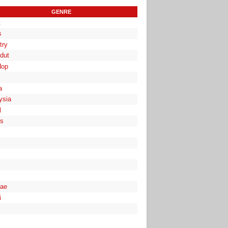
GENRE
t
s
try
dut
Hop
a
ysia
l
es
ae
i