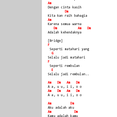
Am
Dengan cinta kasih 
Dm
Kita kan raih bahagia
Am
Karena semua warna 
Dm
Am
Dm
Adalah kehendaknya
[Bridge]
F
 Seperti matahari yang
G
Selalu jadi matahari
F
 Seperti rembulan 
E
Selalu jadi rembulan..
Am
Dm
Am
Dm
A a, u u, i i, o o
Am
Dm
Am
Dm
A a, u u, i i, o o
Am
Dm
Aku adalah aku
Am
Dm
Kamu adalah kamu