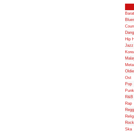
Bara
Blue
Coun
Dang
Hip 
Jazz
Kore
Mala
Meta
Oldi
Ost
Pop
Punk
R&B
Rap
Regg
Relig
Rock
Ska