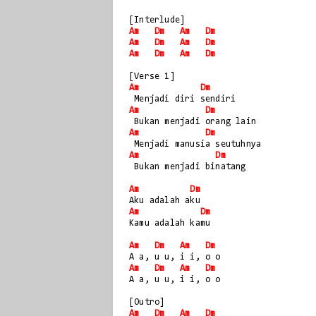
[Interlude]
Am
Dm
Am
Dm
Am
Dm
Am
Dm
Am
Dm
Am
Dm
[Verse 1]
Am
Dm
 Menjadi diri sendiri
Am
Dm
 Bukan menjadi orang lain
Am
Dm
 Menjadi manusia seutuhnya
Am
Dm
 Bukan menjadi binatang
Am
Dm
Aku adalah aku
Am
Dm
Kamu adalah kamu
Am
Dm
Am
Dm
A a, u u, i i, o o
Am
Dm
Am
Dm
A a, u u, i i, o o
[Outro]
Am
Dm
Am
Dm