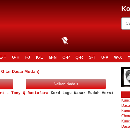
Ko
E-F
G-H
I-J
K-L
M-N
O-P
Q-R
S-T
U-V
W-X
Y
i Gitar Dasar Mudah)
ri - Tony Q Rastafara
Kord Lagu Dasar Mudah Versi
Kunc
Dasa
Kunc
Chor
Kunc
Dasa