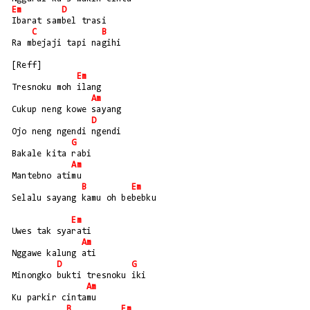
Em
D
Ibarat sambel trasi
C
B
Ra mbejaji tapi nagihi
[Reff]
Em
Tresnoku moh ilang
Am
Cukup neng kowe sayang
D
Ojo neng ngendi ngendi
G
Bakale kita rabi
Am
Mantebno atimu
B
Em
Selalu sayang kamu oh bebebku
Em
Uwes tak syarati
Am
Nggawe kalung ati
D
G
Minongko bukti tresnoku iki
Am
Ku parkir cintamu
B
Em