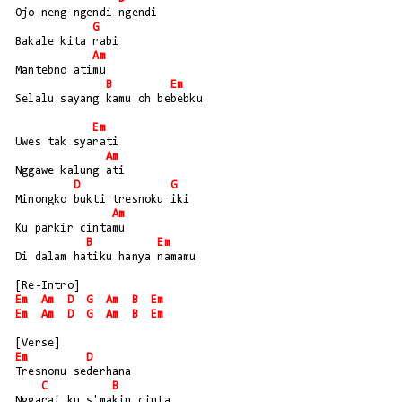
Ojo neng ngendi ngendi
G
Bakale kita rabi
Am
Mantebno atimu
B
Em
Selalu sayang kamu oh bebebku
Em
Uwes tak syarati
Am
Nggawe kalung ati
D
G
Minongko bukti tresnoku iki
Am
Ku parkir cintamu
B
Em
Di dalam hatiku hanya namamu
[Re-Intro]
Em
Am
D
G
Am
B
Em
Em
Am
D
G
Am
B
Em
[Verse]
Em
D
Tresnomu sederhana
C
B
Nggarai ku s'makin cinta