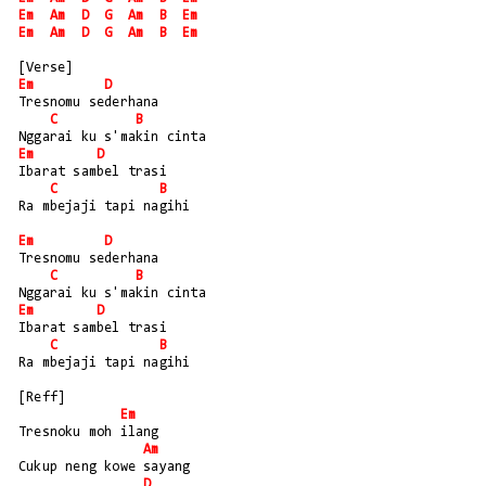
Em
Am
D
G
Am
B
Em
Em
Am
D
G
Am
B
Em
[Verse]
Em
D
Tresnomu sederhana
C
B
Nggarai ku s'makin cinta
Em
D
Ibarat sambel trasi
C
B
Ra mbejaji tapi nagihi
Em
D
Tresnomu sederhana
C
B
Nggarai ku s'makin cinta
Em
D
Ibarat sambel trasi
C
B
Ra mbejaji tapi nagihi
[Reff]
Em
Tresnoku moh ilang
Am
Cukup neng kowe sayang
D