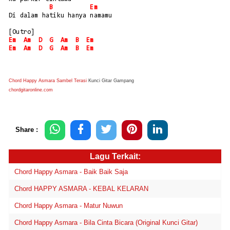
B
Em
Di dalam hatiku hanya namamu
[Outro]
Em
Am
D
G
Am
B
Em
Em
Am
D
G
Am
B
Em
Chord Happy Asmara Sambel Terasi
Kunci Gitar Gampang
chordgitaronline.com
Share :
Lagu Terkait:
Chord Happy Asmara - Baik Baik Saja
Chord HAPPY ASMARA - KEBAL KELARAN
Chord Happy Asmara - Matur Nuwun
Chord Happy Asmara - Bila Cinta Bicara (Original Kunci Gitar)