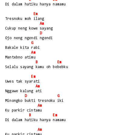
Di dalam hatiku hanya namamu
Em
Tresnoku moh ilang
Am
Cukup neng kowe sayang
D
Ojo neng ngendi ngendi
G
Bakale kita rabi
Am
Mantebno atimu
B
Em
Selalu sayang kamu oh bebebku
Em
Uwes tak syarati
Am
Nggawe kalung ati
D
G
Minongko bukti tresnoku iki
Am
Ku parkir cintamu
B
Em
Di dalam hatiku hanya namamu
Am
Ku parkir cintamu