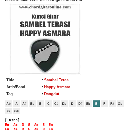
Title
:
Sambel Terasi
Artis/Band
:
Happy Asmara
Tag
:
Dangdut
Ab
A
A#
Bb
B
C
C#
Db
D
D#
Eb
E
F
F#
Gb
G
G#
[Intro]
Em
Am
D
G
Am
B
Em
Em
Am
D
G
Am
B
Em