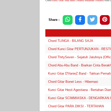
Chord
Kunci Gitar Sifat band Cintamu Bukanlah Untukku
Kord 
Share :
Chord TLINGA - BILANG SAJA
Chord Kunci Gitar PERTUNJUKAN - RESTOR
Chord ThrtySeven - Sejatuh Jatuhnya (Offici
Chord Abu-Abu Band - Biarkan Cinta Berakh
Kunci Gitar D'VanieZ Band - Takkan Pernah
Chord Gitar Bonet Less - Hibernasi
Kunci Gitar Hesti Agestiana - Bertahan Di
Kunci Gitar SCIMMIASKA - DENGARKAN Ch
Chord Gitar PARA.DIKSI - TERTAHAN