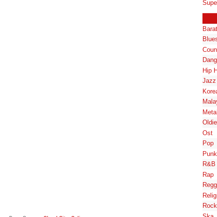
Supe
Bara
Blue
Coun
Dang
Hip 
Jazz
Kore
Mala
Meta
Oldi
Ost
Pop
Punk
R&B
Rap
Regg
Relig
Rock
Ska