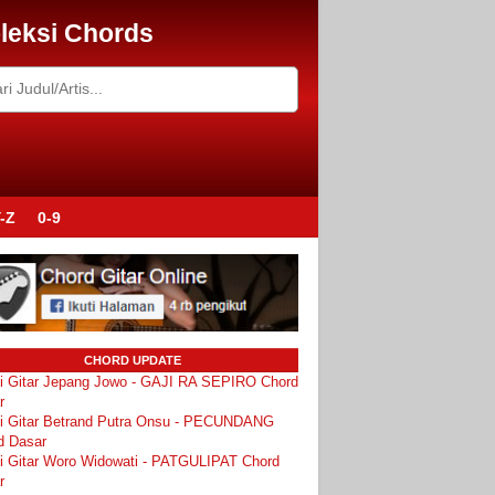
leksi Chords
-Z
0-9
CHORD UPDATE
i Gitar Jepang Jowo - GAJI RA SEPIRO Chord
r
i Gitar Betrand Putra Onsu - PECUNDANG
d Dasar
i Gitar Woro Widowati - PATGULIPAT Chord
r