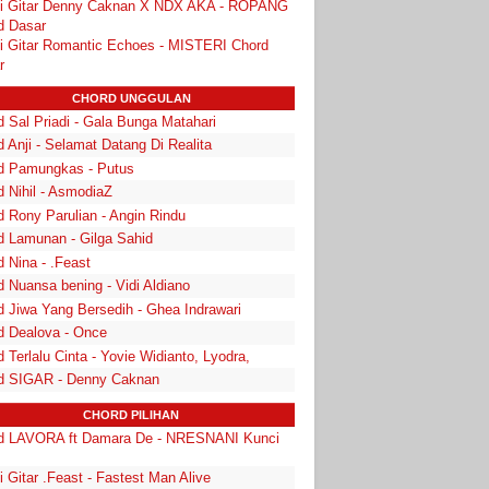
i Gitar Denny Caknan X NDX AKA - ROPANG
d Dasar
i Gitar Romantic Echoes - MISTERI Chord
r
CHORD UNGGULAN
 Sal Priadi - Gala Bunga Matahari
 Anji - Selamat Datang Di Realita
d Pamungkas - Putus
d Nihil - AsmodiaZ
d Rony Parulian - Angin Rindu
d Lamunan - Gilga Sahid
 Nina - .Feast
 Nuansa bening - Vidi Aldiano
d Jiwa Yang Bersedih - Ghea Indrawari
d Dealova - Once
 Terlalu Cinta - Yovie Widianto, Lyodra,
d SIGAR - Denny Caknan
CHORD PILIHAN
d LAVORA ft Damara De - NRESNANI Kunci
 Gitar .Feast - Fastest Man Alive