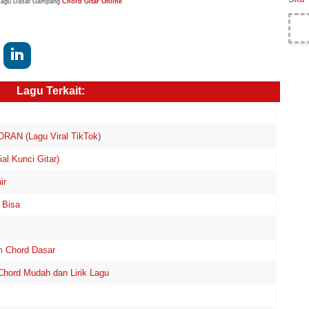
Lagu Dasar Gampang
Chord Gitar Online
Lagu Terkait:
AN (Lagu Viral TikTok)
al Kunci Gitar)
ir
 Bisa
am Chord Dasar
ord Mudah dan Lirik Lagu