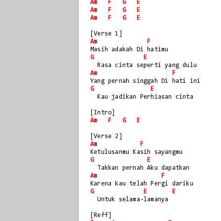
Am
F
G
E
Am
F
G
E
Am
F
G
E
[Verse 1]
Am
F
Masih adakah Di hatimu
G
E
  Rasa cinta seperti yang dulu
Am
F
Yang pernah singgah Di hati ini
G
E
  Kau jadikan Perhiasan cinta
[Intro]
Am
F
G
E
[Verse 2]
Am
F
Ketulusanmu Kasih sayangmu
G
E
  Takkan pernah Aku dapatkan
Am
F
Karena kau telah Pergi dariku
G
E
E
  Untuk selama-lamanya
[Reff]