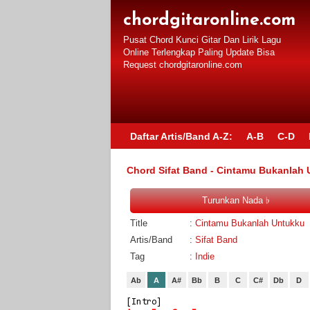
chordgitaronline.com
Pusat Chord Kunci Gitar Dan Lirik Lagu
Online Terlengkap Paling Update Bisa
Request chordgitaronline.com
Daftar Artis/Band A-Z:
A-B
C-D
Chord Sifat Band - Cintamu Bukanlah
Title
:
Cintamu Bukanlah Untukku
Artis/Band
:
Sifat Band
Tag
:
Indie
Ab
A
A#
Bb
B
C
C#
Db
D
[Intro]