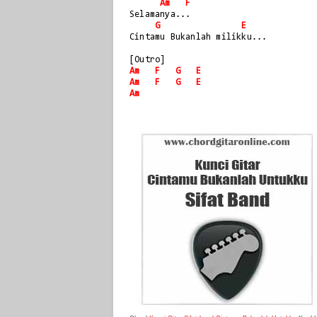
Am
F
Selamanya...
G
E
Cintamu Bukanlah milikku...
[Outro]
Am
F
G
E
Am
F
G
E
Am