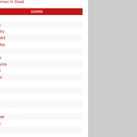
rman Is Dead
GENRE
t
s
try
dut
Hop
a
ysia
l
es
ae
i