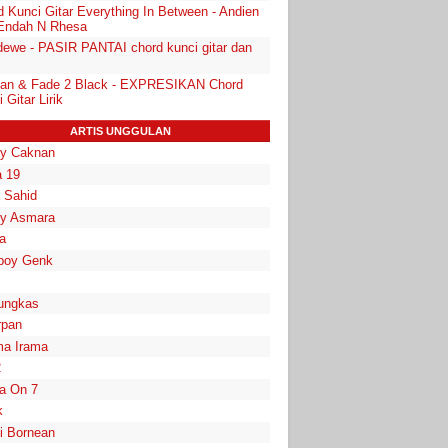
d Kunci Gitar Everything In Between - Andien
 Endah N Rhesa
dewe - PASIR PANTAI chord kunci gitar dan
an & Fade 2 Black - EXPRESIKAN Chord
 Gitar Lirik
ARTIS UNGGULAN
y Caknan
 19
a Sahid
y Asmara
a
boy Genk
ungkas
rpan
a Irama
2
la On 7
k
i Bornean