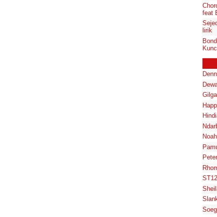
Chor
feat
Seje
lirik
Bond
Kunci
Denn
Dewa
Gilg
Happ
Hindi
Ndar
Noah
Pam
Pete
Rhom
ST1
Shei
Slan
Soeg