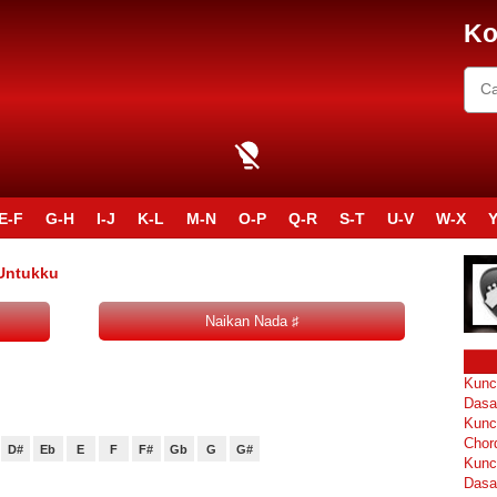
Ko
E-F
G-H
I-J
K-L
M-N
O-P
Q-R
S-T
U-V
W-X
Y
 Untukku
Kunc
Dasa
Kunc
Chor
D#
Eb
E
F
F#
Gb
G
G#
Kunc
Dasa