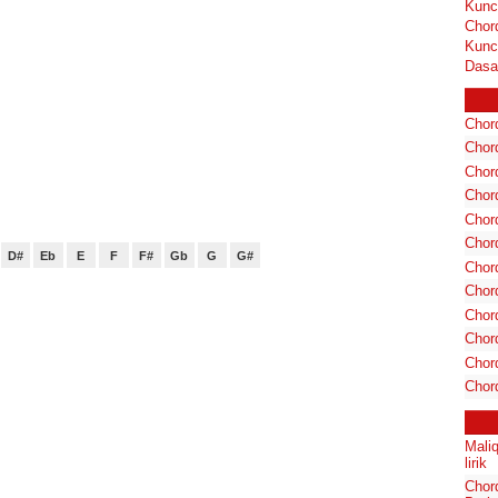
Kunc
Chor
Kunc
Dasa
Chord
Chord
Chor
Chor
Chor
Chor
D#
Eb
E
F
F#
Gb
G
G#
Chord
Chord
Chor
Chor
Chord
Chor
Maliq
lirik
Chor