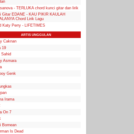
lan
sanova - TERLUKA chord kunci gitar dan lirik
i Gitar EDANE - KAU PIKIR KAULAH
LANYA Chord Lirik Lagu
d Katy Perry - LIFETIMES
ARTIS UNGGULAN
y Caknan
 19
a Sahid
y Asmara
a
boy Genk
ungkas
rpan
a Irama
2
la On 7
k
i Bornean
rman Is Dead