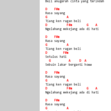
Beli anugerah cinta yang terindah
D
F#m
Rasa sayang
G
A
Tiang ken ragan beli
D
F#m
G
A
Ngelahang mekejang ada di hati
D
F#m
Rasa sayang
G
A
Tiang ken ragan beli
D
F#m
Setulus hati
G
A
D
A
Sebuin lakar berganti howw
D
F#m
Rasa sayang
G
A
Tiang ken ragan beli
D
F#m
G
A
Ngelahang mekejang ada di hati
D
F#m
Rasa sayang
G
A