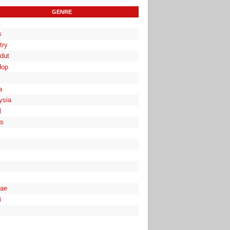
GENRE
t
s
try
dut
Hop
a
ysia
l
es
ae
i