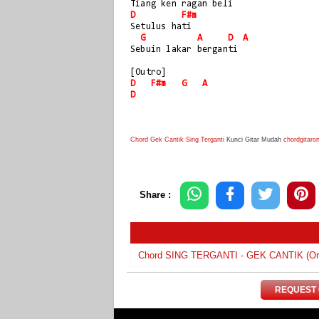
Tiang ken ragan beli
D
F#m
Setulus hati
G
A
D
A
Sebuin lakar berganti
[Outro]
D
F#m
G
A
D
Chord Gek Cantik Sing Terganti
Kunci Gitar Mudah
chordgitaro
Share :
Chord SING TERGANTI - GEK CANTIK (Orig
REQUEST