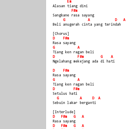
Em
Alasan tiang dini
F#m
Sangkane rasa sayang
G
A
D
A
Beli anugerah cinta yang terindah
[Chorus]
D
F#m
Rasa sayang
G
A
Tiang ken ragan beli
D
F#m
G
A
Ngelahang mekejang ada di hati
D
F#m
Rasa sayang
G
A
Tiang ken ragan beli
D
F#m
Setulus hati
G
A
D
A
Sebuin lakar berganti
[Interlude]
D
F#m
G
A
Rasa sayang
D
F#m
G
A