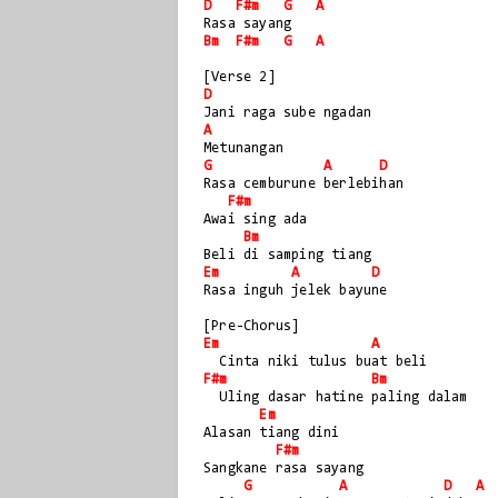
D
F#m
G
A
Rasa sayang
Bm
F#m
G
A
[Verse 2]
D
Jani raga sube ngadan
A
Metunangan
G
A
D
Rasa cemburune berlebihan
F#m
Awai sing ada
Bm
Beli di samping tiang
Em
A
D
Rasa inguh jelek bayune
[Pre-Chorus]
Em
A
  Cinta niki tulus buat beli
F#m
Bm
  Uling dasar hatine paling dalam
Em
Alasan tiang dini
F#m
Sangkane rasa sayang
G
A
D
A