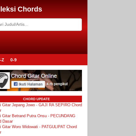
leksi Chords
-Z
0-9
CHORD UPDATE
i Gitar Jepang Jowo - GAJI RA SEPIRO Chord
r
i Gitar Betrand Putra Onsu - PECUNDANG
d Dasar
i Gitar Woro Widowati - PATGULIPAT Chord
r