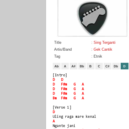
Title
:
Sing Terganti
Artis/Band
:
Gek Cantik
Tag
: Etnik
Ab
A
A#
Bb
B
C
C#
Db
D
[Intro]
D
D
D
F#m
G
A
D
F#m
G
A
D
F#m
G
A
Bm
F#m
G
A
[Verse 1]
D
Uling raga mare kenal
A
Ngante jani