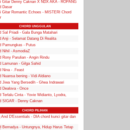
i Gitar Denny Caknan X NDX AKA - ROPANG
d Dasar
i Gitar Romantic Echoes - MISTERI Chord
r
CHORD UNGGULAN
 Sal Priadi - Gala Bunga Matahari
 Anji - Selamat Datang Di Realita
d Pamungkas - Putus
d Nihil - AsmodiaZ
d Rony Parulian - Angin Rindu
d Lamunan - Gilga Sahid
 Nina - .Feast
 Nuansa bening - Vidi Aldiano
d Jiwa Yang Bersedih - Ghea Indrawari
d Dealova - Once
 Terlalu Cinta - Yovie Widianto, Lyodra,
d SIGAR - Denny Caknan
CHORD PILIHAN
 And D'Essentials - DIA chord kunci gitar dan
d Bernadya - Untungnya, Hidup Harus Tetap