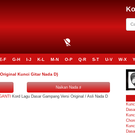
Ko
E-F
G-H
I-J
K-L
M-N
O-P
Q-R
S-T
U-V
W-X
Y
riginal Kunci Gitar Nada D)
RGANTI
Kord Lagu Dasar Gampang Versi Original / Asli Nada D
Kunc
Dasa
Kunc
Chor
Kunc
Dasa