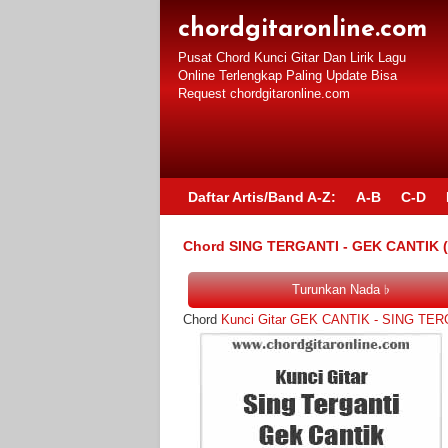
chordgitaronline.com
Pusat Chord Kunci Gitar Dan Lirik Lagu
Online Terlengkap Paling Update Bisa
Request chordgitaronline.com
Daftar Artis/Band A-Z:
A-B
C-D
Chord SING TERGANTI - GEK CANTIK (O
Chord
Kunci Gitar GEK CANTIK - SING TE