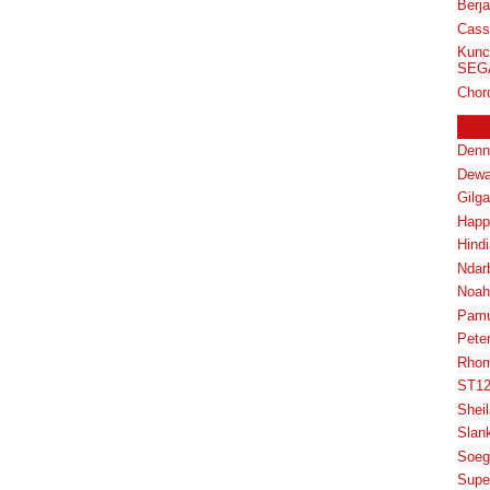
Berja
Cass
Kunc
SEGA
Chor
Denn
Dewa
Gilg
Happ
Hindi
Ndar
Noah
Pam
Pete
Rhom
ST1
Shei
Slan
Soeg
Supe