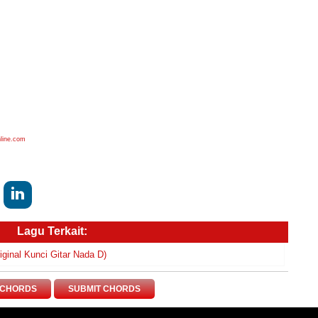
nline.com
Lagu Terkait:
inal Kunci Gitar Nada D)
 CHORDS
SUBMIT CHORDS