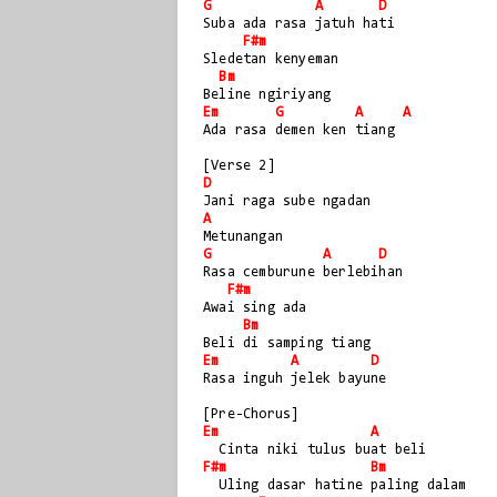
G
A
D
Suba ada rasa jatuh hati
F#m
Sledetan kenyeman
Bm
Beline ngiriyang
Em
G
A
A
Ada rasa demen ken tiang
[Verse 2]
D
Jani raga sube ngadan
A
Metunangan
G
A
D
Rasa cemburune berlebihan
F#m
Awai sing ada
Bm
Beli di samping tiang
Em
A
D
Rasa inguh jelek bayune
[Pre-Chorus]
Em
A
  Cinta niki tulus buat beli
F#m
Bm
  Uling dasar hatine paling dalam