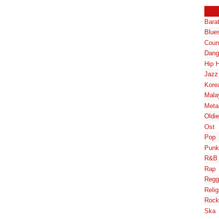
Bara
Blue
Coun
Dang
Hip 
Jazz
Kore
Mala
Meta
Oldi
Ost
Pop
Punk
R&B
Rap
Regg
Relig
Rock
Ska