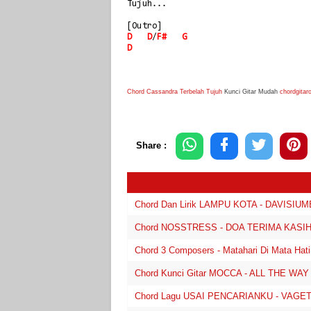
Tujuh...
[Outro]
D
D
/
F#
G
D
Chord Cassandra Terbelah Tujuh
Kunci Gitar Mudah
chordgitar
Share :
Chord Dan Lirik LAMPU KOTA - DAVISIU
Chord NOSSTRESS - DOA TERIMA KASIH K
Chord 3 Composers - Matahari Di Mata Hati
Chord Kunci Gitar MOCCA - ALL THE WAY
Chord Lagu USAI PENCARIANKU - VAGETO