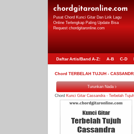
chordgitaronline.com
Pusat Chord Kunci Gitar Dan Lirik Lagu
Online Terlengkap Paling Update Bisa
Request chordgitaronline.com
Daftar Artis/Band A-Z:
A-B
C-D
Chord TERBELAH TUJUH - CASSAND
Chord
Kunci Gitar Cassandra - Terbelah Tuju