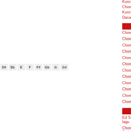
Kunc
Chor
Kunc
Dasa
Chord
Chord
Chor
Chor
Chor
Chor
D#
Eb
E
F
F#
Gb
G
G#
Chord
Chord
Chor
Chor
Chord
Chor
Ed S
lagu
Chor