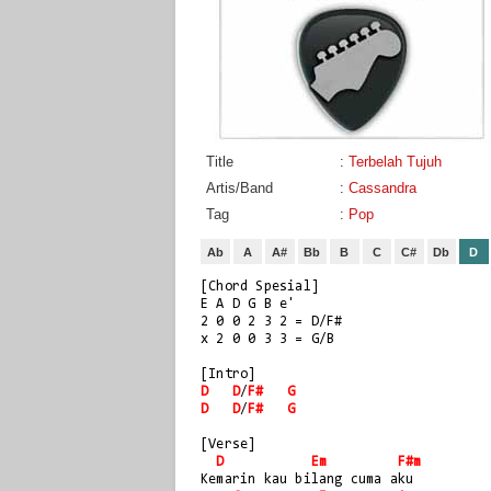
Title
:
Terbelah Tujuh
Artis/Band
:
Cassandra
Tag
:
Pop
Ab
A
A#
Bb
B
C
C#
Db
D
[Chord Spesial]
E A D G B e'
2 0 0 2 3 2 = D/F#
x 2 0 0 3 3 = G/B
[Intro]
D
D
/
F#
G
D
D
/
F#
G
[Verse]
D
Em
F#m
Kemarin kau bilang cuma aku