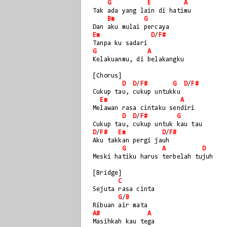
G
E
A
Tak ada yang lain di hatimu
Bm
G
Dan aku mulai percaya
Em
D
/
F#
Tanpa ku sadari
G
A
Kelakuanmu, di belakangku
[Chorus]
D
D
/
F#
G
D
/
F#
Cukup tau, cukup untukku
Em
A
Melawan rasa cintaku sendiri
D
D
/
F#
G
Cukup tau, cukup untuk kau tau
D
/
F#
Em
D
/
F#
Aku takkan pergi jauh
G
A
D
Meski hatiku harus terbelah tujuh
[Bridge]
C
Sejuta rasa cinta
G
/
B
Ribuan air mata
A#
A
Masihkah kau tega