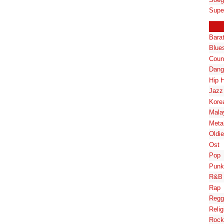
Supe
Bara
Blue
Coun
Dang
Hip 
Jazz
Kore
Mala
Meta
Oldi
Ost
Pop
Punk
R&B
Rap
Regg
Relig
Rock