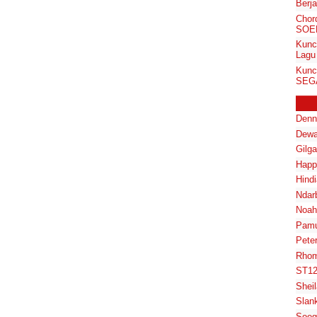
Berja
Chor
SOE
Kunc
Lagu 
Kunc
SEGA
Denn
Dewa
Gilg
Happ
Hindi
Ndar
Noah
Pam
Pete
Rhom
ST1
Shei
Slan
Soeg