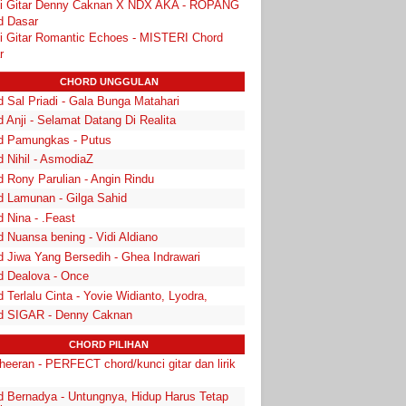
i Gitar Denny Caknan X NDX AKA - ROPANG
d Dasar
i Gitar Romantic Echoes - MISTERI Chord
r
CHORD UNGGULAN
 Sal Priadi - Gala Bunga Matahari
 Anji - Selamat Datang Di Realita
d Pamungkas - Putus
d Nihil - AsmodiaZ
d Rony Parulian - Angin Rindu
d Lamunan - Gilga Sahid
 Nina - .Feast
 Nuansa bening - Vidi Aldiano
d Jiwa Yang Bersedih - Ghea Indrawari
d Dealova - Once
 Terlalu Cinta - Yovie Widianto, Lyodra,
d SIGAR - Denny Caknan
CHORD PILIHAN
heeran - PERFECT chord/kunci gitar dan lirik
d Bernadya - Untungnya, Hidup Harus Tetap