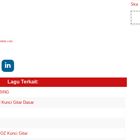
Ska
online.com
Lagu Terkait:
MBING
unci Gitar Dasar
Z Kunci Gitar