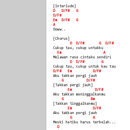
[Interlude]
D
D
/
F#
G
D
/
F#
Em
D
/
F#
G
A
Ooww..
[Chorus]
D
D
/
F#
G
D
/
F#
Cukup tau, cukup untukku
Em
A
Melawan rasa cintaku sendiri
D
D
/
F#
G
Cukup tau, cukup untuk kau tau
D
/
F#
Em
D
/
F#
Aku takkan pergi jauh
G
D
/
F#
[Takkan pergi jauh]
Em
D
/
F#
Aku takkan meninggalkanmu
G
Bm
[Takkan tinggalkanmu]
Em
D
/
F#
Aku takkan pergi jauh
G
A
Meski hatiku harus terbelah... 
D