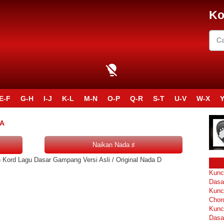
Ko
E-F
G-H
I-J
K-L
M-N
O-P
Q-R
S-T
U-V
W-X
Y
RA
h
Kord Lagu Dasar Gampang Versi Asli / Original Nada D
Kunc
Dasa
Kunc
Chor
Kunc
Dasa