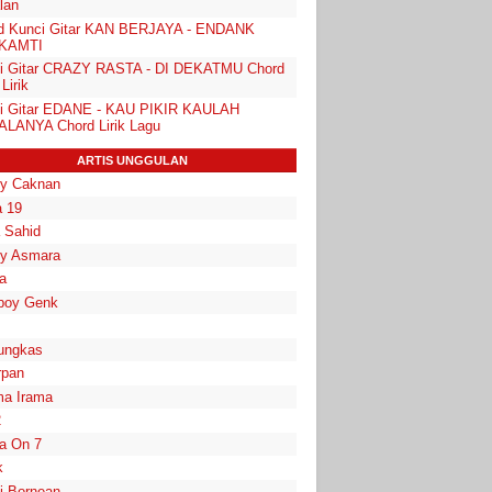
lan
d Kunci Gitar KAN BERJAYA - ENDANK
KAMTI
i Gitar CRAZY RASTA - DI DEKATMU Chord
Lirik
i Gitar EDANE - KAU PIKIR KAULAH
LANYA Chord Lirik Lagu
ARTIS UNGGULAN
y Caknan
 19
a Sahid
y Asmara
a
boy Genk
ungkas
rpan
a Irama
2
la On 7
k
i Bornean