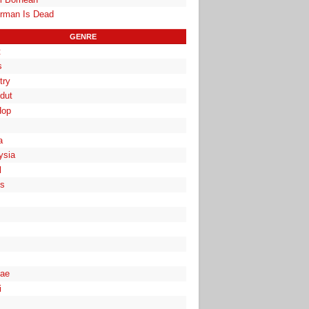
rman Is Dead
GENRE
t
s
try
dut
Hop
a
ysia
l
es
ae
i