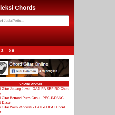
leksi Chords
-Z
0-9
CHORD UPDATE
i Gitar Jepang Jowo - GAJI RA SEPIRO Chord
r
i Gitar Betrand Putra Onsu - PECUNDANG
d Dasar
i Gitar Woro Widowati - PATGULIPAT Chord
r