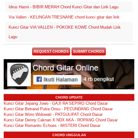
Idrus Hasni - BIBIR MERAH Chord Kunci Gitar dan Lirik Lagu
Via Vallen - KELINGAN TRESNANE chord kunci gitar dan lirik
Kunci Gitar VIA VALLEN - POKOKE KOWE Chord Mudah Lirik
Lagu
REQUEST CHORDS
SUBMIT CHORDS
CHORD UPDATE
Kunci Gitar Jepang Jowo - GAJI RA SEPIRO Chord Dasar
Kunci Gitar Betrand Putra Onsu - PECUNDANG Chord Dasar
Kunci Gitar Woro Widowati - PATGULIPAT Chord Dasar
Kunci Gitar Denny Caknan X NDX AKA - ROPANG Chord Dasar
Kunci Gitar Romantic Echoes - MISTERI Chord Dasar
CHORD UNGGULAN