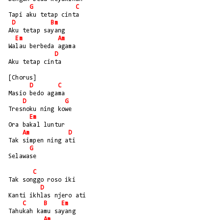
G
C
Tapi aku tetap cinta
D
Bm
Aku tetap sayang
Em
Am
Walau berbeda agama
D
Aku tetap cinta
[Chorus]
D
C
Masio bedo agama
D
G
Tresnoku ning kowe
Em
Ora bakal luntur
Am
D
Tak simpen ning ati
G
Selawase
C
Tak songgo roso iki
D
Kanti ikhlas njero ati
C
B
Em
Tahukah kamu sayang
Am