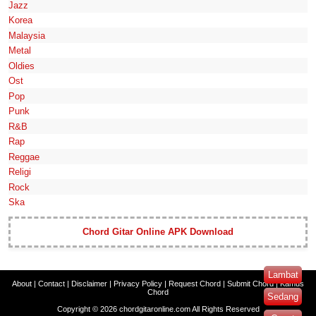
Jazz
Korea
Malaysia
Metal
Oldies
Ost
Pop
Punk
R&B
Rap
Reggae
Religi
Rock
Ska
Chord Gitar Online APK Download
Lambat
About
|
Contact
|
Disclaimer
|
Privacy Policy
|
Request Chord
|
Submit Chord
|
Kamus
Chord
Sedang
Copyright ©
2026
chordgitaronline.com
All Rights Reserved