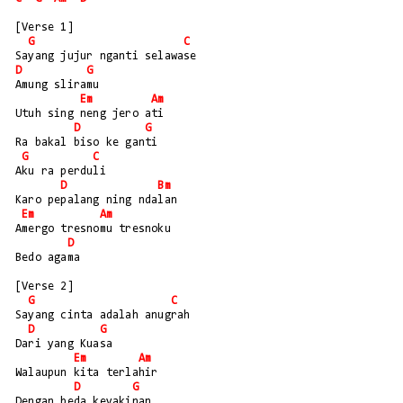
[Verse 1]
G
C
Sayang jujur nganti selawase
D
G
Amung sliramu
Em
Am
Utuh sing neng jero ati
D
G
Ra bakal biso ke ganti
G
C
Aku ra perduli
D
Bm
Karo pepalang ning ndalan
Em
Am
Amergo tresnomu tresnoku
D
Bedo agama
[Verse 2]
G
C
Sayang cinta adalah anugrah
D
G
Dari yang Kuasa
Em
Am
Walaupun kita terlahir
D
G
Dengan beda keyakinan