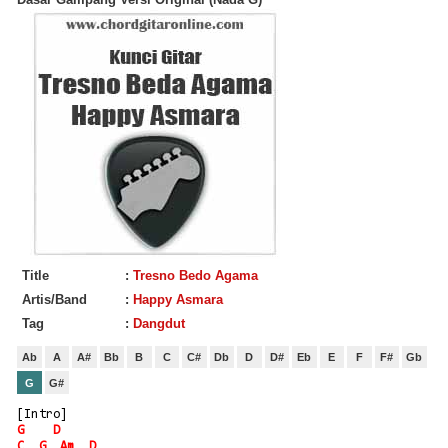
Title
:
Tresno Bedo Agama
Artis/Band
:
Happy Asmara
Tag
:
Dangdut
Ab
A
A#
Bb
B
C
C#
Db
D
D#
Eb
E
F
F#
Gb
G
G#
[Intro]
G
D
C
G
Am
D