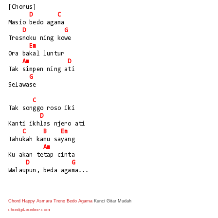
[Chorus]
D
C
Masio bedo agama
D
G
Tresnoku ning kowe
Em
Ora bakal luntur
Am
D
Tak simpen ning ati
G
Selawase
C
Tak songgo roso iki
D
Kanti ikhlas njero ati
C
B
Em
Tahukah kamu sayang
Am
Ku akan tetap cinta
D
G
Walaupun, beda agama...
Chord Happy Asmara Treno Bedo Agama
Kunci Gitar Mudah
chordgitaronline.com