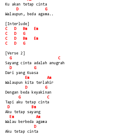
Ku akan tetap cinta
D
G
Walaupun, beda agama..
[Interlude]  
C
D
Bm
Em
C
D
G
C
D
Bm
Em
C
D
G
[Verse 2]
G
C
Sayang cinta adalah anugrah
D
G
Dari yang Kuasa
Em
Am
Walaupun kita terlahir
D
G
Dengan beda keyakinan
G
C
Tapi aku tetap cinta
D
Bm
Aku tetap sayang
Em
Am
Walau berbeda agama
D
Aku tetap cinta