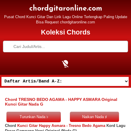
chordgitaronline.com
Pusat Chord Kunci Gitar Dan Lirik Lagu Online Terlengkap Paling Update
Bisa Request chordgitaronline.com
Koleksi Chords
Chord TRESNO BEDO AGAMA - HAPPY ASMARA Original
Kunci Gitar Nada G
Chord
Kunci Gitar Happy Asmara - Tresno Bedo Agama
Kord Lagu
Dasar Gampang Versi Original (Nada G)