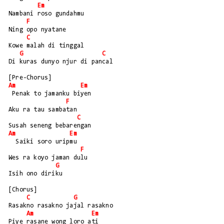
Em
Nambani roso gundahmu
F
Ning opo nyatane 
C
Kowe malah di tinggal
G
C
Di kuras dunyo njur di pancal
[Pre-Chorus]
Am
Em
 Penak to jamanku biyen
F
Aku ra tau sambatan
C
Susah seneng bebarengan
Am
Em
  Saiki soro uripmu
F
Wes ra koyo jaman dulu
G
Isih ono diriku
[Chorus]
C
G
Rasakno rasakno jajal rasakno
Am
Em
Piye rasane wong loro ati