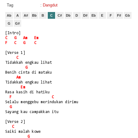
Tag
:
Dangdut
Ab
A
A#
Bb
B
C
C#
Db
D
D#
Eb
E
F
F#
Gb
G
G#
[Intro]
C
G
Am
Em
F
C
G
C
[Verse 1]
C
Tidakkah engkau lihat 
G
Benih cinta di mataku
Am
Tidakkah engkau lihat 
Em
Rasa kasih di hatiku
F
C
Selalu menggebu merindukan dirimu
G
Sayang kau campakkan itu
[Verse 2]
C
Saiki malah kowe 
G