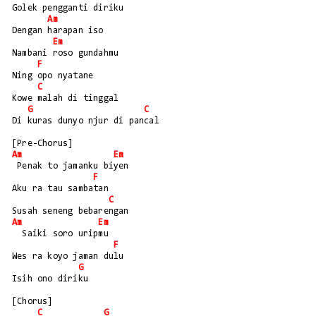
Golek pengganti diriku
Am
Dengan harapan iso 
Em
Nambani roso gundahmu
F
Ning opo nyatane 
C
Kowe malah di tinggal
G
C
Di kuras dunyo njur di pancal
[Pre-Chorus]
Am
Em
 Penak to jamanku biyen
F
Aku ra tau sambatan
C
Susah seneng bebarengan
Am
Em
  Saiki soro uripmu
F
Wes ra koyo jaman dulu
G
Isih ono diriku
[Chorus]
C
G