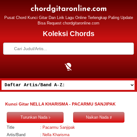
chordgitaronline.com
Pusat Chord Kunci Gitar Dan Lirik Lagu Online Terlengkap Paling Update
Bisa Request chordgitaronline.com
Koleksi Chords
Kunci Gitar NELLA KHARISMA - PACARMU SANJIPAK
Title
:
Pacarmu Sanjipak
Artis/Band
:
Nella Kharisma