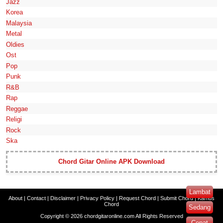
Jazz
Korea
Malaysia
Metal
Oldies
Ost
Pop
Punk
R&B
Rap
Reggae
Religi
Rock
Ska
Chord Gitar Online APK Download
Lambat
About
|
Contact
|
Disclaimer
|
Privacy Policy
|
Request Chord
|
Submit Chord
|
Kamus
Chord
Sedang
Copyright ©
2026
chordgitaronline.com
All Rights Reserved
Cepat