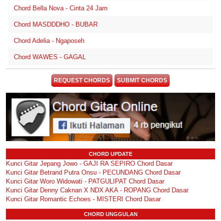
Chord Bella Nova - Cinta 24 Jam
Chord MASDDDHO - BUBAR
Chord Adelia - Ngaposeh
Chord WAWES - GAGAL
REQUEST CHORDS
SUBMIT CHORDS
CHORD UPDATE
Kunci Gitar Jepang Jowo - GAJI RA SEPIRO Chord Dasar
Kunci Gitar Betrand Putra Onsu - PECUNDANG Chord Dasar
Kunci Gitar Woro Widowati - PATGULIPAT Chord Dasar
Kunci Gitar Denny Caknan X NDX AKA - ROPANG Chord Dasar
Kunci Gitar Romantic Echoes - MISTERI Chord Dasar
CHORD UNGGULAN