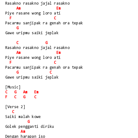
Rasakno rasakno jajal rasakno
Am
Em
Piye rasane wong loro ati
F
C
Pacarmu sanjipak ra genah ora tepak
G
Gawe uripmu saiki jeplak
C
G
Rasakno rasakno jajal rasakno
Am
Em
Piye rasane wong loro ati
F
C
Pacarmu sanjipak ra genah ora tepak
G
C
Gawe uripmu saiki jeplak
[Music] 
C
G
Am
Em
F
C
G
C
[Verse 2]
C
Saiki malah kowe 
G
Golek pengganti diriku
Am
Dengan harapan iso 