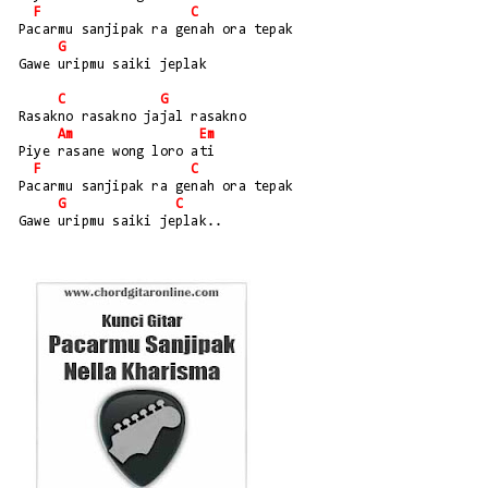
F
C
Pacarmu sanjipak ra genah ora tepak
G
Gawe uripmu saiki jeplak
C
G
Rasakno rasakno jajal rasakno
Am
Em
Piye rasane wong loro ati
F
C
Pacarmu sanjipak ra genah ora tepak
G
C
Gawe uripmu saiki jeplak..