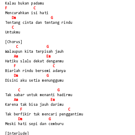
Kalau bukan padamu
F
C
Mencurahkan isi hati
Dm
G
Tentang cinta dan tentang rindu
C
Untukmu
[Chorus]
C
G
Walaupun kita terpisah jauh
Am
Em
Hatiku slalu dekat denganmu
F
C
Biarlah rindu bersemi adanya
Dm
G
Disini aku setia menunggumu
C
G
Tak sabar untuk menanti hadirmu
Am
Em
Karena tak bisa jauh darimu
F
C
Tak berfikir tuk mencari penggantimu
Dm
G
Meski hati sepi dan cemburu
[Interlude] 