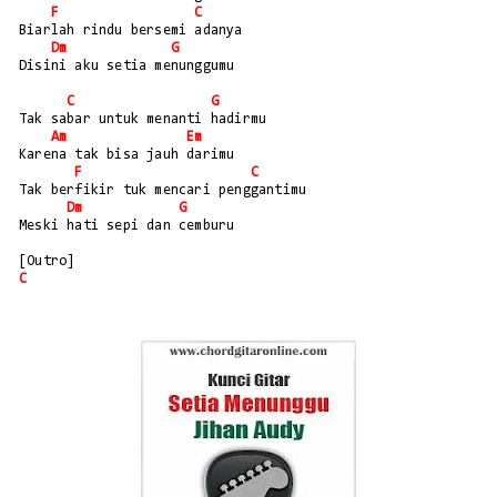
F
C
Biarlah rindu bersemi adanya
Dm
G
Disini aku setia menunggumu
C
G
Tak sabar untuk menanti hadirmu
Am
Em
Karena tak bisa jauh darimu
F
C
Tak berfikir tuk mencari penggantimu
Dm
G
Meski hati sepi dan cemburu
[Outro] 
C