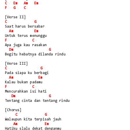
C
Em
Am
Em
F
G
C
[Verse II]
C
G
Saat harus bersabar
Am
Em
Untuk terus menunggu
F
C
Apa juga kau rasakan
Dm
G
Begitu hebatnya dilanda rindu
[Verse III]
C
G
Pada siapa ku berbagi
Am
Em
Kalau bukan padamu
F
C
Mencurahkan isi hati
Dm
G
Tentang cinta dan tentang rindu
[Chorus]
C
G
Walaupun kita terpisah jauh
Am
Em
Hatiku slalu dekat denganmu