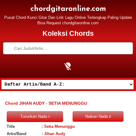
chordgitaronline.com
Pusat Chord Kunci Gitar Dan Lirik Lagu Online Terlengkap Paling Update
Bisa Request chordgitaronline.com
Koleksi Chords
Chord JIHAN AUDY - SETIA MENUNGGU
Title
:
Setia Menunggu
Artis/Band
:
Jihan Audy