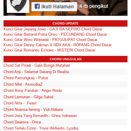
CHORD UPDATE
Kunci Gitar Jepang Jowo - GAJI RA SEPIRO Chord Dasar
Kunci Gitar Betrand Putra Onsu - PECUNDANG Chord Dasar
Kunci Gitar Woro Widowati - PATGULIPAT Chord Dasar
Kunci Gitar Denny Caknan X NDX AKA - ROPANG Chord Dasar
Kunci Gitar Romantic Echoes - MISTERI Chord Dasar
CHORD UNGGULAN
Chord Sal Priadi - Gala Bunga Matahari
Chord Anji - Selamat Datang Di Realita
Chord Pamungkas - Putus
Chord Nihil - AsmodiaZ
Chord Rony Parulian - Angin Rindu
Chord Lamunan - Gilga Sahid
Chord Nina - .Feast
Chord Nuansa bening - Vidi Aldiano
Chord Jiwa Yang Bersedih - Ghea Indrawari
Chord Dealova - Once
Chord Terlalu Cinta - Yovie Widianto, Lyodra,