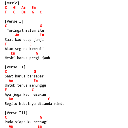
[Music] 
C
G
Am
Em
F
C
Dm
G
C
[Verse I]
C
G
 Teringat malam itu
Am
Em
Saat kau ucap janji
F
C
Akan segera kembali
Dm
G
Meski harus pergi jauh
[Verse II]
C
G
Saat harus bersabar
Am
Em
Untuk terus menunggu
F
C
Apa juga kau rasakan
Dm
G
Begitu hebatnya dilanda rindu
[Verse III]
C
G
Pada siapa ku berbagi
Am
Em