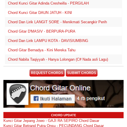
Chord Kunci Gitar Adinda Cresheilla - PERGILAH
Chord Kunci Gitar DAUN JATUH - KINI
Chord Dan Lirik LANGIT SORE - Menikmati Secangkir Perih
Chord Gitar D'MASIV - BERPURA-PURA
Chord Dan Lirik LAMPU KOTA - DAVISIUMBING
Chord Gitar Bernadya - Kini Mereka Tahu
Chord Nabila Taqiyyah - Hanya Lolongan (C# Nada asli Lagu)
REQUEST CHORDS
SUBMIT CHORDS
CHORD UPDATE
Kunci Gitar Jepang Jowo - GAJI RA SEPIRO Chord Dasar
Kunci Gitar Betrand Putra Onsu - PECUNDANG Chord Dasar