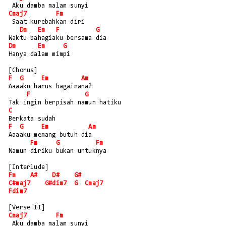
 Aku damba malam sunyi
Cmaj7
Fm
 Saat kurebahkan diri
Dm
Em
F
G
Waktu bahagiaku bersama dia
Dm
Em
G
Hanya dalam mimpi
[Chorus]
F
G
Em
Am
Aaaaku harus bagaimana?
F
G
Tak ingin berpisah namun hatiku
C
Berkata sudah
F
G
Em
Am
Aaaaku memang butuh dia
Fm
G
Fm
Namun diriku bukan untuknya
[Interlude]
Fm
A#
D#
G#
C#maj7
G#dim7
G
Cmaj7
Fdim7
[Verse II]
Cmaj7
Fm
 Aku damba malam sunyi