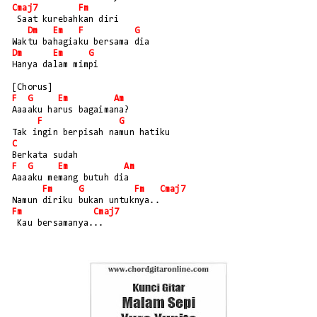
Cmaj7
Fm
 Saat kurebahkan diri
Dm
Em
F
G
Waktu bahagiaku bersama dia
Dm
Em
G
Hanya dalam mimpi
[Chorus]
F
G
Em
Am
Aaaaku harus bagaimana?
F
G
Tak ingin berpisah namun hatiku
C
Berkata sudah
F
G
Em
Am
Aaaaku memang butuh dia
Fm
G
Fm
Cmaj7
Namun diriku bukan untuknya..
Fm
Cmaj7
 Kau bersamanya...