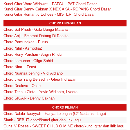
Kunci Gitar Woro Widowati - PATGULIPAT Chord Dasar
Kunci Gitar Denny Caknan X NDX AKA - ROPANG Chord Dasar
Kunci Gitar Romantic Echoes - MISTERI Chord Dasar
CHORD UNGGULAN
Chord Sal Priadi - Gala Bunga Matahari
Chord Anji - Selamat Datang Di Realita
Chord Pamungkas - Putus
Chord Nihil - AsmodiaZ
Chord Rony Parulian - Angin Rindu
Chord Lamunan - Gilga Sahid
Chord Nina - .Feast
Chord Nuansa bening - Vidi Aldiano
Chord Jiwa Yang Bersedih - Ghea Indrawari
Chord Dealova - Once
Chord Terlalu Cinta - Yovie Widianto, Lyodra,
Chord SIGAR - Denny Caknan
CHORD PILIHAN
Chord Nabila Taqiyyah - Hanya Lolongan (C# Nada asli Lagu)
Slank - REBUT chord/kunci gitar dan lirik lagu
Guns N' Roses - SWEET CHILD O MINE chord/kunci gitar dan lirik lagu