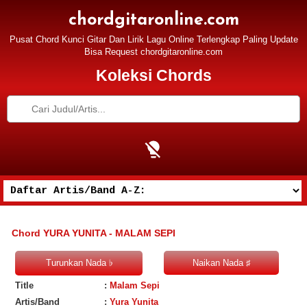
chordgitaronline.com
Pusat Chord Kunci Gitar Dan Lirik Lagu Online Terlengkap Paling Update
Bisa Request chordgitaronline.com
Koleksi Chords
Chord YURA YUNITA - MALAM SEPI
Title
:
Malam Sepi
Artis/Band
:
Yura Yunita