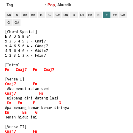
Tag
:
Pop
, Akustik
Ab
A
A#
Bb
B
C
C#
Db
D
D#
Eb
E
F
F#
Gb
G
G#
[Chord Spesial]
E A D G B e' 
x 3 5 4 5 3 = Cmaj7
x 4 6 5 6 4 = C#maj7
4 5 6 4 6 x = G#dim7
1 2 3 1 3 x = Fdim7
[Intro] 
Fm
Cmaj7
Fm
Cmaj7
[Verse I]
Cmaj7
Fm
 Aku benci malam sepi
Cmaj7
Fm
 Bimbang diri datang lagi
Dm
Em
F
G
Apa memang benar-benar dirinya
Dm
Em
G
Teman hidup ini
[Verse II]
Cmaj7
Fm