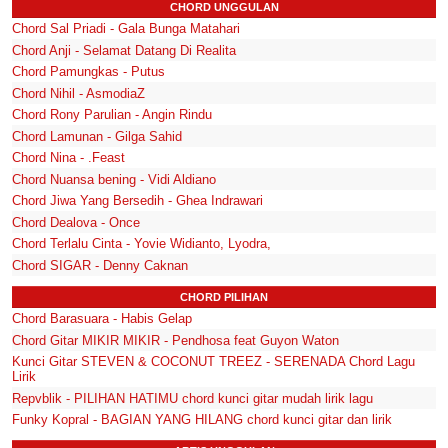
CHORD UNGGULAN
Chord Sal Priadi - Gala Bunga Matahari
Chord Anji - Selamat Datang Di Realita
Chord Pamungkas - Putus
Chord Nihil - AsmodiaZ
Chord Rony Parulian - Angin Rindu
Chord Lamunan - Gilga Sahid
Chord Nina - .Feast
Chord Nuansa bening - Vidi Aldiano
Chord Jiwa Yang Bersedih - Ghea Indrawari
Chord Dealova - Once
Chord Terlalu Cinta - Yovie Widianto, Lyodra,
Chord SIGAR - Denny Caknan
CHORD PILIHAN
Chord Barasuara - Habis Gelap
Chord Gitar MIKIR MIKIR - Pendhosa feat Guyon Waton
Kunci Gitar STEVEN & COCONUT TREEZ - SERENADA Chord Lagu
Lirik
Repvblik - PILIHAN HATIMU chord kunci gitar mudah lirik lagu
Funky Kopral - BAGIAN YANG HILANG chord kunci gitar dan lirik