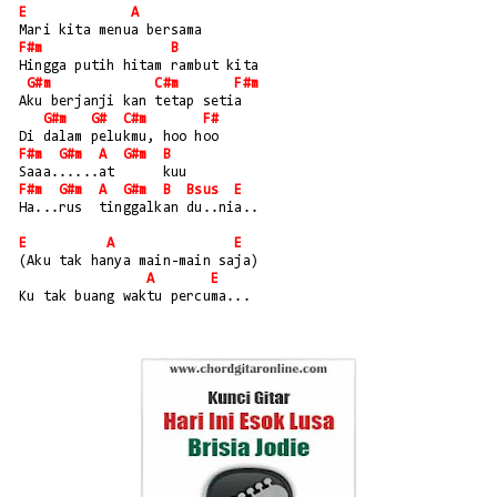
E
A
Mari kita menua bersama
F#m
B
Hingga putih hitam rambut kita
G#m
C#m
F#m
Aku berjanji kan tetap setia
G#m
G#
C#m
F#
Di dalam pelukmu, hoo hoo
F#m
G#m
A
G#m
B
Saaa......at      kuu
F#m
G#m
A
G#m
B
Bsus
E
Ha...rus  tinggalkan du..nia..
E
A
E
(Aku tak hanya main-main saja)
A
E
Ku tak buang waktu percuma...