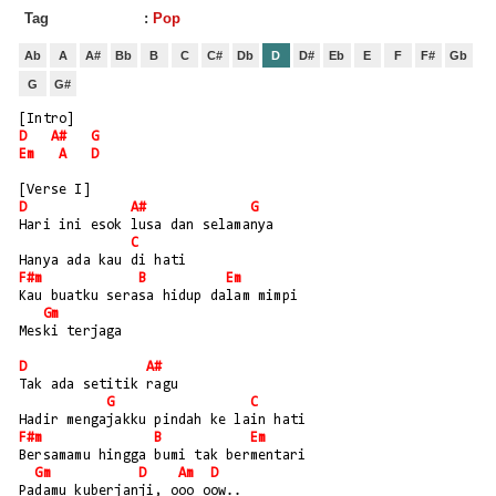
Tag
:
Pop
Ab
A
A#
Bb
B
C
C#
Db
D
D#
Eb
E
F
F#
Gb
G
G#
[Intro]
D
A#
G
Em
A
D
[Verse I]
D
A#
G
Hari ini esok lusa dan selamanya
C
Hanya ada kau di hati
F#m
B
Em
Kau buatku serasa hidup dalam mimpi
Gm
Meski terjaga
D
A#
Tak ada setitik ragu
G
C
Hadir mengajakku pindah ke lain hati
F#m
B
Em
Bersamamu hingga bumi tak bermentari
Gm
D
Am
D
Padamu kuberjanji, ooo oow..