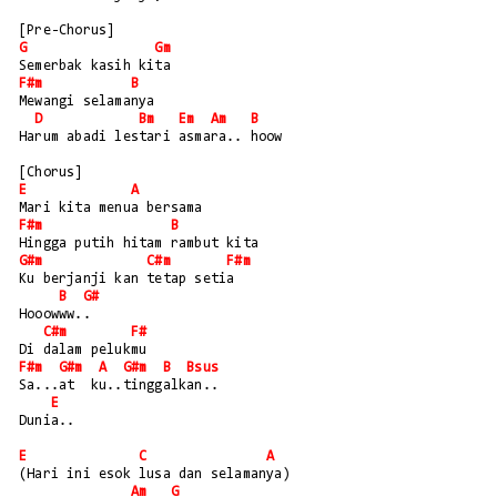
[Pre-Chorus]
G
Gm
Semerbak kasih kita
F#m
B
Mewangi selamanya
D
Bm
Em
Am
B
Harum abadi lestari asmara.. hoow
[Chorus]
E
A
Mari kita menua bersama
F#m
B
Hingga putih hitam rambut kita
G#m
C#m
F#m
Ku berjanji kan tetap setia 
B
G#
Hooowww..
C#m
F#
Di dalam pelukmu
F#m
G#m
A
G#m
B
Bsus
Sa...at  ku..tinggalkan..
E
Dunia..
E
C
A
(Hari ini esok lusa dan selamanya)
Am
G