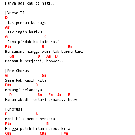
Hanya ada kau di hati..
[Vrese II]
D
 Tak pernah ku ragu
A#
 Tak ingin hatiku
G
C
 Coba pindah ke lain hati
F#m
B
Em
Bersamamu hingga bumi tak bermentari
Gm
D
Am
D
Padamu kuberjanji, hoowoo..
[Pre-Chorus]
G
Gm
Semerbak kasih kita
F#m
B
Mewangi selamanya
D
Bm
Em
Am
B
Harum abadi lestari asmara.. hoow
[Chorus]
E
A
Mari kita menua bersama
F#m
B
Hingga putih hitam rambut kita
G#m
C#m
F#m