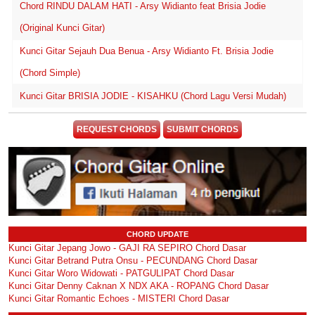
Chord RINDU DALAM HATI - Arsy Widianto feat Brisia Jodie
(Original Kunci Gitar)
Kunci Gitar Sejauh Dua Benua - Arsy Widianto Ft. Brisia Jodie
(Chord Simple)
Kunci Gitar BRISIA JODIE - KISAHKU (Chord Lagu Versi Mudah)
REQUEST CHORDS
SUBMIT CHORDS
CHORD UPDATE
Kunci Gitar Jepang Jowo - GAJI RA SEPIRO Chord Dasar
Kunci Gitar Betrand Putra Onsu - PECUNDANG Chord Dasar
Kunci Gitar Woro Widowati - PATGULIPAT Chord Dasar
Kunci Gitar Denny Caknan X NDX AKA - ROPANG Chord Dasar
Kunci Gitar Romantic Echoes - MISTERI Chord Dasar