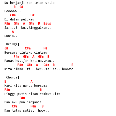
Ku berjanji kan tetap setia 
B
G#
Hooowww..
C#m
F#
Di dalam pelukmu
F#m
G#m
A
G#m
B
Bsus
Sa...at  ku..tinggalkan..
A
Dunia..
[Bridge]
G#
C#m
F#
Bersama cintaku cintamu
F#m
G#m
A
G#m
B
Panas hu..jan ke..ma..rau..
F#m
G#m
A
C#m
B
E
Kita nikma..ti   ber..sa..ma.. hoowoo..
[Chorus]
E
A
Mari kita menua bersama
F#m
B
Hingga putih hitam rambut kita
G#m
Dan aku pun berjanji  
C#m
F#m
B
Kan tetap setia,  hoow.. 