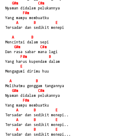
G#m
C#m
Nyaman didalam pelukannya
F#m
Yang mampu membuatku
A
B
E
Tersadar dan sedikit menepi
A
B
Mencintai dalam sepi
G#m
C#m
Dan rasa sabar mana lagi
F#m
B
Yang harus kupendam dalam
E
Mengagumi dirimu huu
A
B
Melihatmu genggam tangannya
G#m
C#m
Nyaman didalam pelukannya
F#m
Yang mampu membuatku
A
B
E
Tersadar dan sedikit menepi..
A
B
E
Tersadar dan sedikit menepi..
A
B
E
Tersadar dan sedikit menepi...