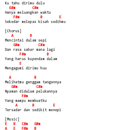
Ku tahu dirimu dulu 
G#m
C#m
Hanya meluangkan waktu
F#m
B
E
Sekedar melepas kisah sedihmu
[Chorus]
A
B
Mencintai dalam sepi
G#m
C#m
Dan rasa sabar mana lagi
F#m
B
Yang harus kupendam dalam
E
Mengagumi dirimu huu
A
B
Melihatmu genggam tangannya
G#m
C#m
Nyaman didalam pelukannya
F#m
Yang mampu membuatku
A
B
E
Tersadar dan sedikit menepi
[Music]
E
B
C#m
G#m
A
E
F#m
B