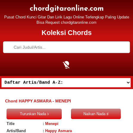
chordgitaronline.com
Pusat Chord Kunci Gitar Dan Lirik Lagu Online Terlengkap Paling Update
Bisa Request chordgitaronline.com
Koleksi Chords
Chord HAPPY ASMARA - MENEPI
Title
:
Menepi
Artis/Band
:
Happy Asmara