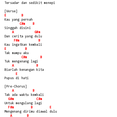
Tersadar dan sedikit menepi
[Verse]
E
B
Kau yang pernah
C#m
B
Singgah disini
A
G#m
Dan cerita yang dulu
F#m
B
Kau ingatkan kembali
E
B
Tak mampu aku
C#m
B
Tuk mengenang lagi
A
B
Biarlah kenangan kita
E
Pupus di hati
[Pre-Chorus]
A
B
Tak ada waktu kembali 
G#m
C#m
Untuk mengulang lagi
F#m
B
E
Mengenang dirimu diawal dulu
A
B