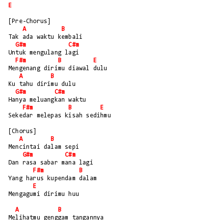
E
[Pre-Chorus]
A
B
Tak ada waktu kembali 
G#m
C#m
Untuk mengulang lagi
F#m
B
E
Mengenang dirimu diawal dulu
A
B
Ku tahu dirimu dulu 
G#m
C#m
Hanya meluangkan waktu
F#m
B
E
Sekedar melepas kisah sedihmu
[Chorus]
A
B
Mencintai dalam sepi
G#m
C#m
Dan rasa sabar mana lagi
F#m
B
Yang harus kupendam dalam
E
Mengagumi dirimu huu
A
B
Melihatmu genggam tangannya