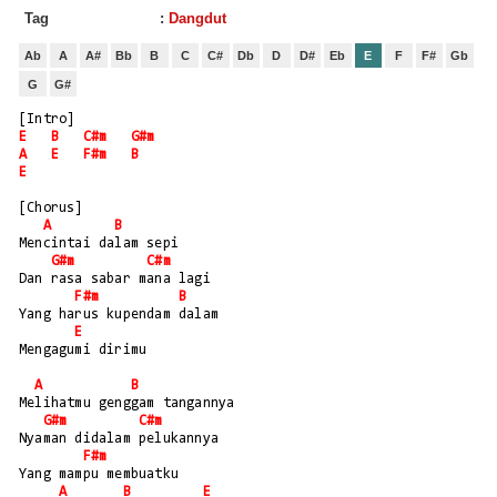
Tag
:
Dangdut
Ab
A
A#
Bb
B
C
C#
Db
D
D#
Eb
E
F
F#
Gb
G
G#
[Intro]
E
B
C#m
G#m
A
E
F#m
B
E
[Chorus]
A
B
Mencintai dalam sepi
G#m
C#m
Dan rasa sabar mana lagi
F#m
B
Yang harus kupendam dalam
E
Mengagumi dirimu
A
B
Melihatmu genggam tangannya
G#m
C#m
Nyaman didalam pelukannya
F#m
Yang mampu membuatku
A
B
E