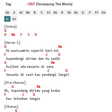
Tag
:
OST
(Tersanjung The Movie)
Ab
A
A#
Bb
B
C
C#
Db
D
D#
Eb
E
F
F#
Gb
G
G#
[Intro]
G
G
Bm
F
C
D
[Verse I]
G
Bm
 Di suatu waktu seperti hari ini
F
C
D
 Kupandangi dirimu dan ku sedih
G
Bm
 Kulihat ada sesuatu di sana
F
C
D
 Sesuatu di saat kau pandangi langit 
[Pre-Chorus]
G
Bm
Oh, kupandang dirimu yang kedua
F
C
D
 Kau teteskan tangis
[Chorus]
G