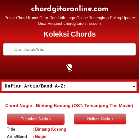
chordgitaronline.com
Pusat Chord Kunci Gitar Dan Lirik Lagu Online Terlengkap Paling Update
Bisa Request chordgitaronline.com
Koleksi Chords
Chord Nugie - Bintang Kosong (OST. Tersanjung The Movie)
Title
:
Bintang Kosong
Artis/Band
:
Nugie