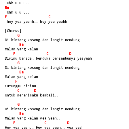
 Uhh u u u..
Bm
 Uhh u u u..
F
C
 hey yea yeahh.. hey yea yeahh
[Chorus]
G
Di bintang kosong dan langit mendung 
Bm
Malam yang kelam
F
C
D
Dirimu berada, berduka bersembunyi yeayeah
G
Di bintang kosong dan langit mendung 
Bm
Malam yang kelam
F
Kutunggu dirimu 
C
D
Untuk menerimaku kembali..
G
Di bintang kosong dan langit mendung 
Bm
Malam yang kelam yea yeah..
F
C
D
Hey yea yeah.. Hey yea yeah.. yea yeah 