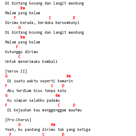
Di bintang kosong dan langit mendung 
Bm
Malam yang kelam
F
C
D
Dirimu berada, berduka bersembunyi
G
Di bintang kosong dan langit mendung 
Bm
Malam yang kelam
F
Kutunggu dirimu 
C
Untuk menerimaku kembali
[Verse II]
G
Bm
 Di suatu waktu seperti kemarin
F
C
D
 Aku terdiam bisu tanpa kata
G
Bm
 Ku simpan salahku padamu
F
C
D
 Di kejauhan kau menggenggam maafmu
[Pre-Chorus]
G
Bm
Yeah, ku pandang dirimu tuk yang ketiga
F
C
D