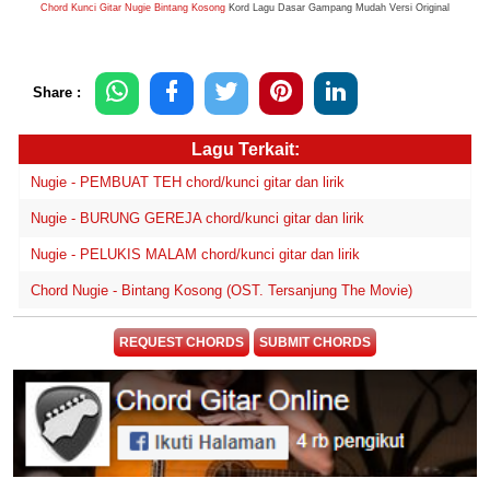
Chord Kunci Gitar Nugie Bintang Kosong
Kord Lagu Dasar Gampang Mudah Versi Original
Share :
Lagu Terkait:
Nugie - PEMBUAT TEH chord/kunci gitar dan lirik
Nugie - BURUNG GEREJA chord/kunci gitar dan lirik
Nugie - PELUKIS MALAM chord/kunci gitar dan lirik
Chord Nugie - Bintang Kosong (OST. Tersanjung The Movie)
REQUEST CHORDS
SUBMIT CHORDS