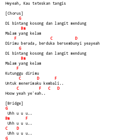
Heyeah, Kau teteskan tangis
[Chorus]
G
Di bintang kosong dan langit mendung 
Bm
Malam yang kelam
F
C
D
Dirimu berada, berduka bersembunyi yeayeah
G
Di bintang kosong dan langit mendung 
Bm
Malam yang kelam
F
Kutunggu dirimu 
C
D
F
Untuk menerimaku kembali..
C
F
C
D
Hoow yeah ye'eah..
[Bridge]
G
 Uhh u u u..
Bm
F
 Uhh u u u..
C
D
 Uhh u u u..
G