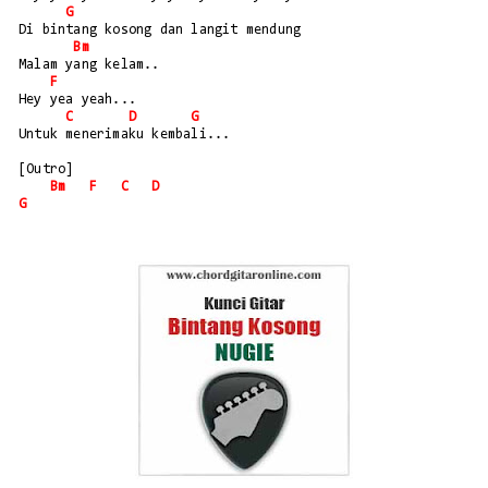
G
Di bintang kosong dan langit mendung 
Bm
Malam yang kelam..
F
Hey yea yeah...
C
D
G
Untuk menerimaku kembali...
[Outro]
Bm
F
C
D
G