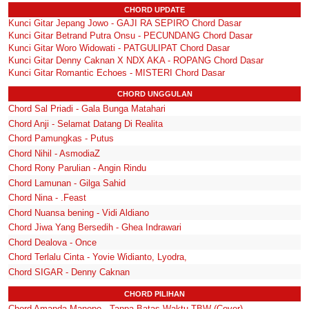
CHORD UPDATE
Kunci Gitar Jepang Jowo - GAJI RA SEPIRO Chord Dasar
Kunci Gitar Betrand Putra Onsu - PECUNDANG Chord Dasar
Kunci Gitar Woro Widowati - PATGULIPAT Chord Dasar
Kunci Gitar Denny Caknan X NDX AKA - ROPANG Chord Dasar
Kunci Gitar Romantic Echoes - MISTERI Chord Dasar
CHORD UNGGULAN
Chord Sal Priadi - Gala Bunga Matahari
Chord Anji - Selamat Datang Di Realita
Chord Pamungkas - Putus
Chord Nihil - AsmodiaZ
Chord Rony Parulian - Angin Rindu
Chord Lamunan - Gilga Sahid
Chord Nina - .Feast
Chord Nuansa bening - Vidi Aldiano
Chord Jiwa Yang Bersedih - Ghea Indrawari
Chord Dealova - Once
Chord Terlalu Cinta - Yovie Widianto, Lyodra,
Chord SIGAR - Denny Caknan
CHORD PILIHAN
Chord Amanda Manopo - Tanpa Batas Waktu TBW (Cover)