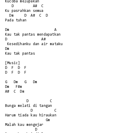
Kucoba melupakan

   D         A#  C

Ku pasrahkan semua 

  Dm     D  A#  C  D

Pada tuhan

Dm                     A

Kau tak pantas mendapatkan

D                A#       

 Kesedihanku dan air mataku

Dm             

Kau tak pantas

[Music]

D  F  D  F

D  F  D  F

G   Dm   G   Dm

Dm   F#m   

A#  C  Dm

          D          C

Bunga melati di tangan

            D          C

Harum tiada kau hiraukan

                   Gm

Malah kau mengejar

              D
