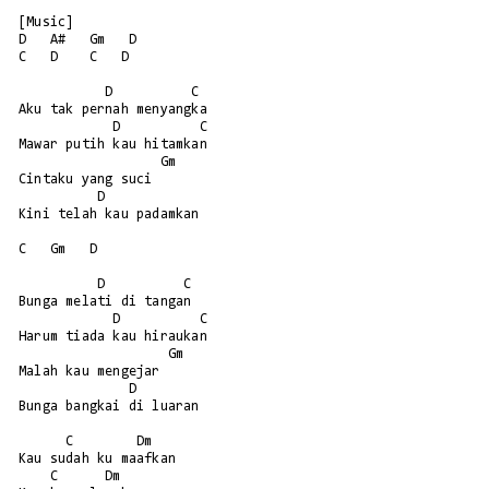
[Music]

D   A#   Gm   D

C   D    C   D

           D          C

Aku tak pernah menyangka

            D          C

Mawar putih kau hitamkan

                  Gm

Cintaku yang suci

          D

Kini telah kau padamkan

C   Gm   D

          D          C

Bunga melati di tangan

            D          C

Harum tiada kau hiraukan

                   Gm

Malah kau mengejar

              D

Bunga bangkai di luaran

      C        Dm

Kau sudah ku maafkan

    C      Dm
