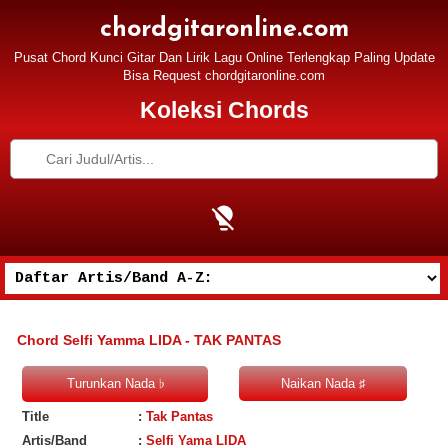
chordgitaronline.com
Pusat Chord Kunci Gitar Dan Lirik Lagu Online Terlengkap Paling Update
Bisa Request chordgitaronline.com
Koleksi Chords
Chord Selfi Yamma LIDA - TAK PANTAS
Title
:
Tak Pantas
Artis/Band
:
Selfi Yama LIDA