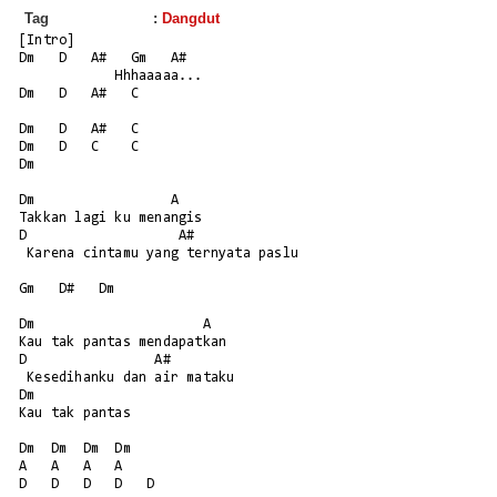
Tag
:
Dangdut
[Intro]

Dm   D   A#   Gm   A#

            Hhhaaaaa...

Dm   D   A#   C

Dm   D   A#   C

Dm   D   C    C

Dm

Dm                 A

Takkan lagi ku menangis

D                   A#

 Karena cintamu yang ternyata paslu

Gm   D#   Dm

Dm                     A

Kau tak pantas mendapatkan

D                A#       

 Kesedihanku dan air mataku

Dm             

Kau tak pantas

Dm  Dm  Dm  Dm

A   A   A   A

D   D   D   D   D
