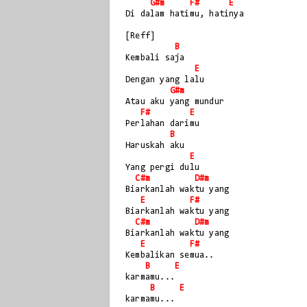
G#m
F#
E
Di dalam hatimu, hatinya 
[Reff]
B
Kembali saja
E
Dengan yang lalu
G#m
Atau aku yang mundur 
F#
E
Perlahan darimu
B
Haruskah aku 
E
Yang pergi dulu
C#m
D#m
Biarkanlah waktu yang 
E
F#
Biarkanlah waktu yang 
C#m
D#m
Biarkanlah waktu yang
E
F#
Kembalikan semua..
B
E
karmamu...
B
E
karmamu...