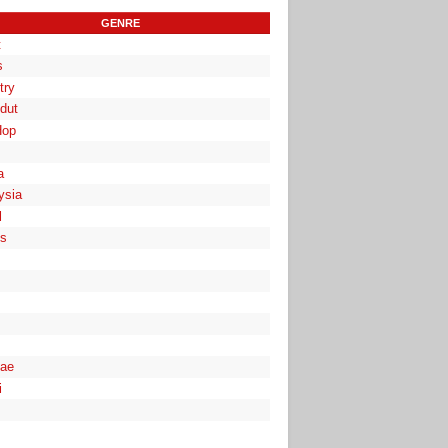
GENRE
t
s
try
dut
Hop
a
ysia
l
es
ae
i