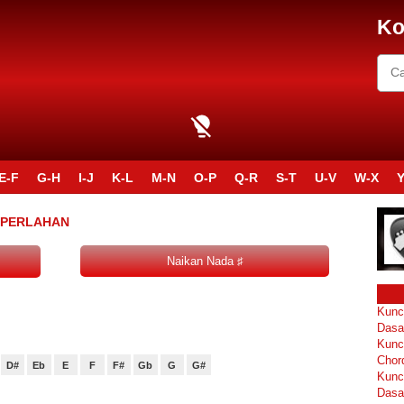
Ko
E-F
G-H
I-J
K-L
M-N
O-P
Q-R
S-T
U-V
W-X
Y
R PERLAHAN
Kunc
Dasa
Kunc
Chor
D#
Eb
E
F
F#
Gb
G
G#
Kunc
Dasa