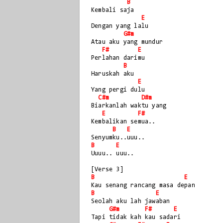
B
Kembali saja
E
Dengan yang lalu
G#m
Atau aku yang mundur 
F#
E
Perlahan darimu
B
Haruskah aku 
E
Yang pergi dulu
C#m
D#m
Biarkanlah waktu yang 
E
F#
Kembalikan semua..
B
E
Senyumku..uuu..
B
E
Uuuu.. uuu..
[Verse 3]
B
E
Kau senang rancang masa depan 
B
E
Seolah aku lah jawaban
G#m
F#
E
Tapi tidak kah kau sadari 