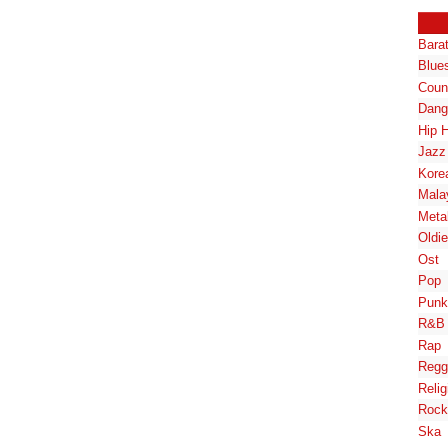
Bara
Blue
Coun
Dang
Hip 
Jazz
Kore
Mala
Meta
Oldi
Ost
Pop
Punk
R&B
Rap
Regg
Relig
Rock
Ska