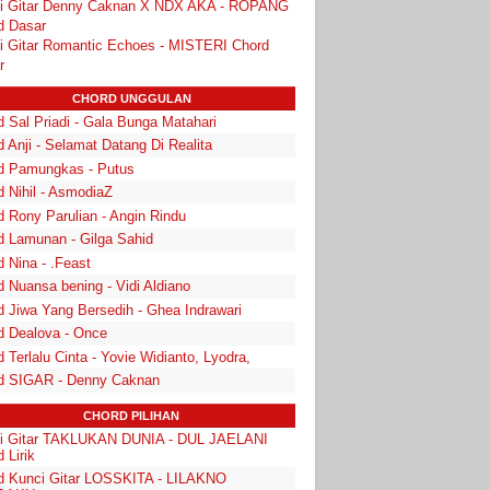
i Gitar Denny Caknan X NDX AKA - ROPANG
d Dasar
i Gitar Romantic Echoes - MISTERI Chord
r
CHORD UNGGULAN
 Sal Priadi - Gala Bunga Matahari
 Anji - Selamat Datang Di Realita
d Pamungkas - Putus
d Nihil - AsmodiaZ
d Rony Parulian - Angin Rindu
d Lamunan - Gilga Sahid
 Nina - .Feast
 Nuansa bening - Vidi Aldiano
d Jiwa Yang Bersedih - Ghea Indrawari
d Dealova - Once
 Terlalu Cinta - Yovie Widianto, Lyodra,
d SIGAR - Denny Caknan
CHORD PILIHAN
i Gitar TAKLUKAN DUNIA - DUL JAELANI
 Lirik
d Kunci Gitar LOSSKITA - LILAKNO