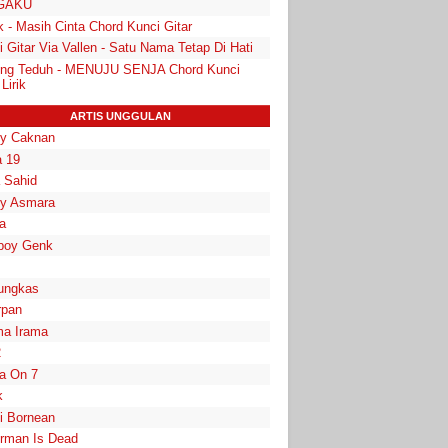
GAKU
 - Masih Cinta Chord Kunci Gitar
 Gitar Via Vallen - Satu Nama Tetap Di Hati
ng Teduh - MENUJU SENJA Chord Kunci
 Lirik
ARTIS UNGGULAN
y Caknan
 19
a Sahid
y Asmara
a
boy Genk
ungkas
rpan
a Irama
2
la On 7
k
i Bornean
rman Is Dead