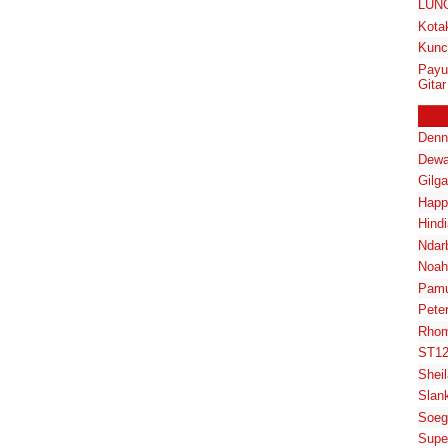
LUN
Kotak
Kunci
Payu
Gitar
Denn
Dewa
Gilg
Happ
Hindi
Ndar
Noah
Pam
Pete
Rhom
ST1
Shei
Slan
Soeg
Supe