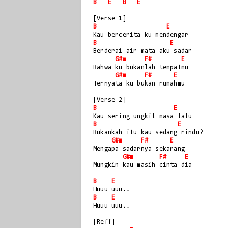
B
E
B
E
[Verse 1]   
B
E
Kau bercerita ku mendengar
B
E
Berderai air mata aku sadar
G#m
F#
E
Bahwa ku bukanlah tempatmu
G#m
F#
E
Ternyata ku bukan rumahmu
[Verse 2]
B
E
Kau sering ungkit masa lalu
B
E
Bukankah itu kau sedang rindu?
G#m
F#
E
Mengapa sadarnya sekarang
G#m
F#
E
Mungkin kau masih cinta dia
B
E
Huuu uuu..
B
E
Huuu uuu..
[Reff]