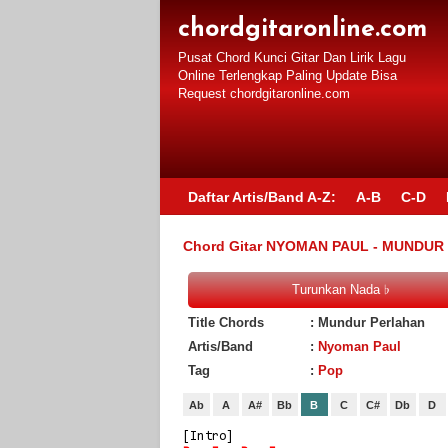
chordgitaronline.com
Pusat Chord Kunci Gitar Dan Lirik Lagu
Online Terlengkap Paling Update Bisa
Request chordgitaronline.com
Daftar Artis/Band A-Z:
A-B
C-D
Chord Gitar NYOMAN PAUL - MUNDU
Title Chords
: Mundur Perlahan
Artis/Band
:
Nyoman Paul
Tag
:
Pop
Ab
A
A#
Bb
B
C
C#
Db
D
[Intro]