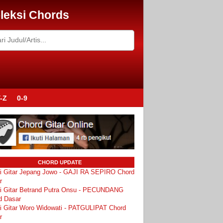
leksi Chords
-Z
0-9
CHORD UPDATE
i Gitar Jepang Jowo - GAJI RA SEPIRO Chord
r
i Gitar Betrand Putra Onsu - PECUNDANG
d Dasar
i Gitar Woro Widowati - PATGULIPAT Chord
r