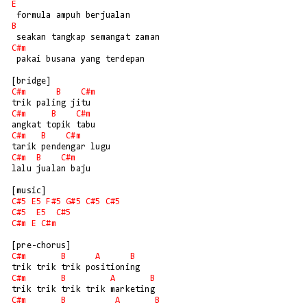
E
B
C#m
 pakai busana yang terdepan

C#m
B
C#m
C#m
B
C#m
C#m
B
C#m
C#m
B
C#m
lalu jualan baju

C#5
E5
F#5
G#5
C#5
C#5
C#5
E5
C#5
C#m
E
C#m
C#m
B
A
B
C#m
B
A
B
C#m
B
A
B