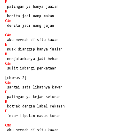
E
B
C#m
 derita jadi uang jajan

C#m
E
B
C#m
 sulit imbangi perkataan

C#m
E
B
E
 incar liputan masuk koran

C#m