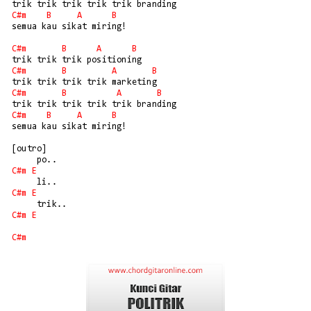
C#m
B
A
B
semua kau sikat miring!

C#m
B
A
B
C#m
B
A
B
C#m
B
A
B
C#m
B
A
B
semua kau sikat miring!

[outro]

C#m
E
C#m
E
C#m
E
C#m