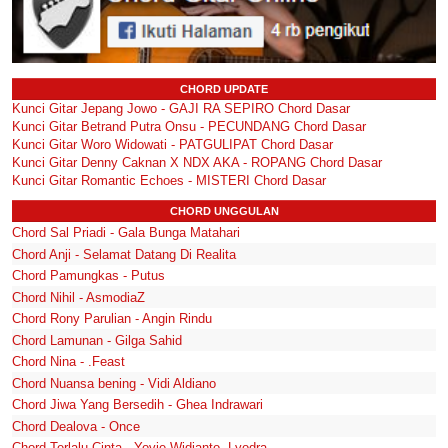
CHORD UPDATE
Kunci Gitar Jepang Jowo - GAJI RA SEPIRO Chord Dasar
Kunci Gitar Betrand Putra Onsu - PECUNDANG Chord Dasar
Kunci Gitar Woro Widowati - PATGULIPAT Chord Dasar
Kunci Gitar Denny Caknan X NDX AKA - ROPANG Chord Dasar
Kunci Gitar Romantic Echoes - MISTERI Chord Dasar
CHORD UNGGULAN
Chord Sal Priadi - Gala Bunga Matahari
Chord Anji - Selamat Datang Di Realita
Chord Pamungkas - Putus
Chord Nihil - AsmodiaZ
Chord Rony Parulian - Angin Rindu
Chord Lamunan - Gilga Sahid
Chord Nina - .Feast
Chord Nuansa bening - Vidi Aldiano
Chord Jiwa Yang Bersedih - Ghea Indrawari
Chord Dealova - Once
Chord Terlalu Cinta - Yovie Widianto, Lyodra,