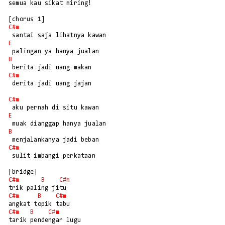
semua kau sikat miring!

C#m
E
B
C#m
 derita jadi uang jajan

C#m
E
B
C#m
 sulit imbangi perkataan

C#m
B
C#m
C#m
B
C#m
C#m
B
C#m