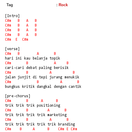
Tag
:
Rock
C#m
B
A
B
C#m
B
A
B
C#m
B
A
B
C#m
B
A
B
C#m
E
C#m
C#m
B
A
B
C#m
B
A
B
C#m
B
A
B
C#m
B
A
B
bungkus kritik dangkal dengan cantik

C#m
B
A
B
C#m
B
A
B
C#m
B
A
B
C#m
B
A
B
C#m
E
C#m