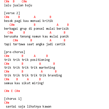
C#m
B
C#m
lalu jualan baju

C#m
B
A
B
besok pagi kau menuai kritik

C#m
B
A
B
berbagai grup di ponsel mulai berisik

C#m
B
A
B
berusaha tenang namun kau mulai panik

C#m
B
A
B
tapi tertawa saat angka jadi cantik

C#m
B
A
B
C#m
B
A
B
C#m
B
A
B
C#m
B
A
B
semua kau sikat miring!

C#m
E
C#m
C#m