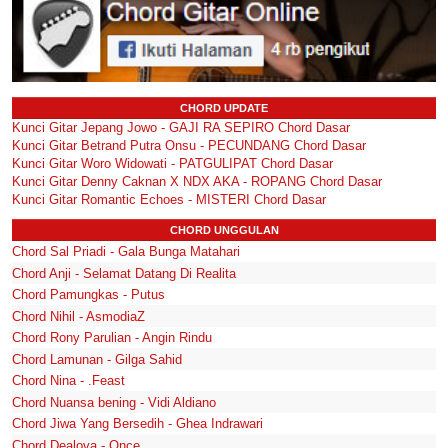
CHORD UPDATE
Kunci Gitar Jepang Jowo - GAJI RA SEPIRO Chord Dasar
Kunci Gitar Betrand Putra Onsu - PECUNDANG Chord Dasar
Kunci Gitar Woro Widowati - PATGULIPAT Chord Dasar
Kunci Gitar Denny Caknan X NDX AKA - ROPANG Chord Dasar
Kunci Gitar Romantic Echoes - MISTERI Chord Dasar
CHORD UNGGULAN
Chord Sal Priadi - Gala Bunga Matahari
Chord Anji - Selamat Datang Di Realita
Chord Pamungkas - Putus
Chord Nihil - AsmodiaZ
Chord Rony Parulian - Angin Rindu
Chord Lamunan - Gilga Sahid
Chord Nina - .Feast
Chord Nuansa bening - Vidi Aldiano
Chord Jiwa Yang Bersedih - Ghea Indrawari
Chord Dealova - Once