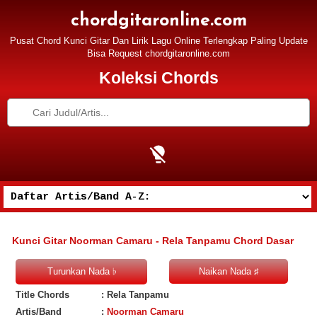
chordgitaronline.com
Pusat Chord Kunci Gitar Dan Lirik Lagu Online Terlengkap Paling Update
Bisa Request chordgitaronline.com
Koleksi Chords
Kunci Gitar Noorman Camaru - Rela Tanpamu Chord Dasar
Title Chords
: Rela Tanpamu
Artis/Band
:
Noorman Camaru