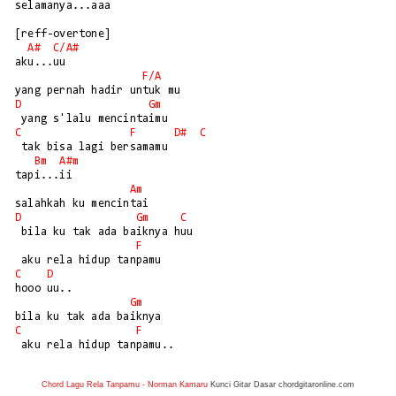
selamanya...aaa

[reff-overtone]

A#
C/
A#
aku...uu

F/
A
D
Gm
C
F
D#
C
 tak bisa lagi bersamamu

Bm
A#m
tapi...ii

Am
D
Gm
C
 bila ku tak ada baiknya huu

F
C
D
hooo uu..

Gm
C
F
 aku rela hidup tanpamu..
Chord Lagu Rela Tanpamu - Norman Kamaru
Kunci Gitar Dasar chordgitaronline.com