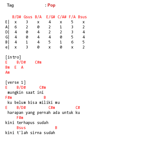
Tag
:
Pop
B/
D#
Gsus
B/
A
E/
G#
C/
A#
F/
A
Bsus
E|  x    3    x    4    x    5    x

A|  6    2    0    2    1    3    2

D|  4    0    4    2    2    3    4

G|  4    0    4    4    0    5    4

B|  4    1    4    5    1    6    5

e|  x    3    0    x    0    x    2

E
B/
D#
C#m
Bm
E
A
Am
E
B/
D#
C#m
F#m
B
E
B/
D#
C#m
C#
 harapan yang pernah ada untuk ku

F#m
kini terhapus sudah

Bsus
B
kini t'lah sirna sudah
