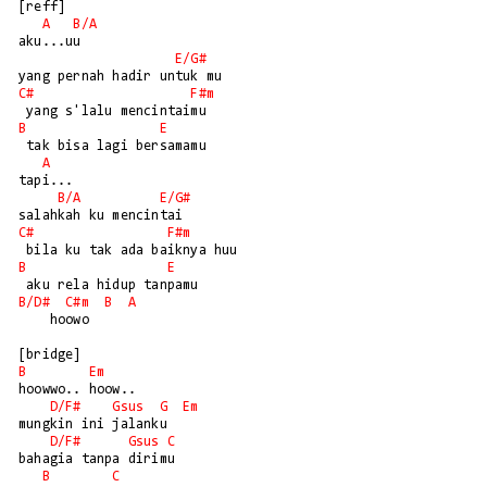
[reff]

A
B/
A
aku...uu

E/
G#
C#
F#m
B
E
 tak bisa lagi bersamamu

A
tapi...

B/
A
E/
G#
C#
F#m
B
E
B/
D#
C#m
B
A
    hoowo

B
Em
hoowwo.. hoow..

D/
F#
Gsus
G
Em
mungkin ini jalanku

D/
F#
Gsus
C
bahagia tanpa dirimu

B
C